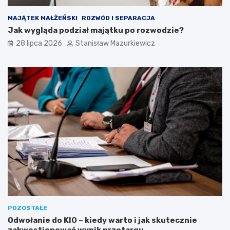
MAJĄTEK MAŁŻEŃSKI
ROZWÓD I SEPARACJA
Jak wygląda podział majątku po rozwodzie?
28 lipca 2026
Stanisław Mazurkiewicz
POZOSTAŁE
Odwołanie do KIO – kiedy warto i jak skutecznie
zakwestionować wynik przetargu