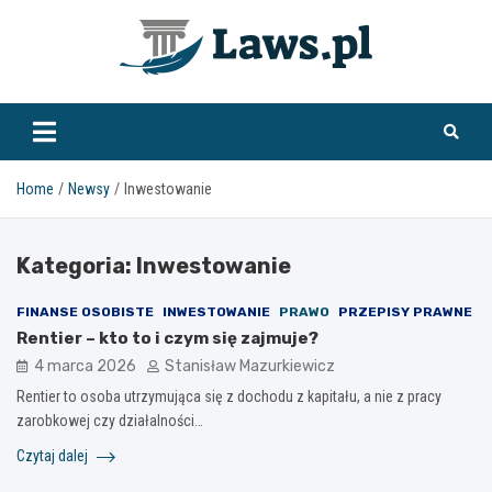
Skip
to
content
www.laws.pl
Home
Newsy
Inwestowanie
Kategoria:
Inwestowanie
FINANSE OSOBISTE
INWESTOWANIE
PRAWO
PRZEPISY PRAWNE
Rentier – kto to i czym się zajmuje?
4 marca 2026
Stanisław Mazurkiewicz
Rentier to osoba utrzymująca się z dochodu z kapitału, a nie z pracy
zarobkowej czy działalności…
Czytaj dalej