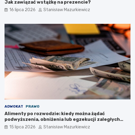
Jak zawiązać wstążkę na prezencie?
16 lipca 2026
Stanisław Mazurkiewicz
ADWOKAT
PRAWO
Alimenty po rozwodzie: kiedy można żądać
podwyższenia, obniżenia lub egzekucji zaległych
płatności?
15 lipca 2026
Stanisław Mazurkiewicz