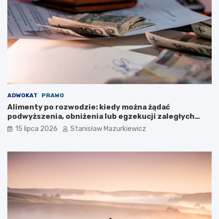
ADWOKAT
PRAWO
Alimenty po rozwodzie: kiedy można żądać
podwyższenia, obniżenia lub egzekucji zaległych
płatności?
15 lipca 2026
Stanisław Mazurkiewicz