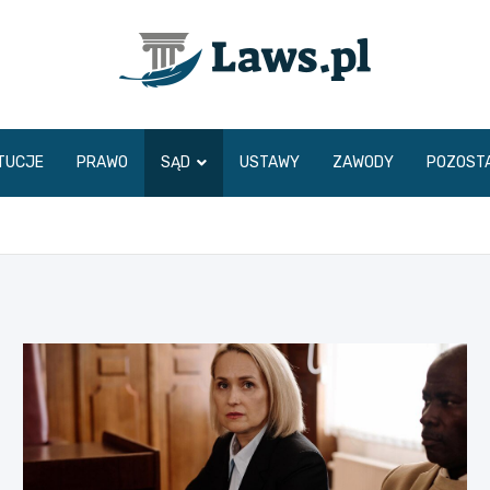
www.laws.pl
TUCJE
PRAWO
SĄD
USTAWY
ZAWODY
POZOST