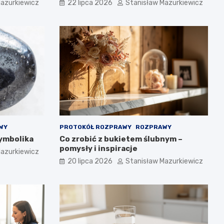
Mazurkiewicz
22 lipca 2026
Stanisław Mazurkiewicz
WY
PROTOKÓŁ ROZPRAWY
ROZPRAWY
symbolika
Co zrobić z bukietem ślubnym –
pomysły i inspiracje
Mazurkiewicz
20 lipca 2026
Stanisław Mazurkiewicz