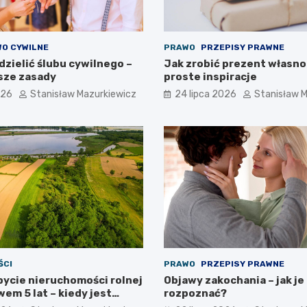
O CYWILNE
PRAWO
PRZEPISY PRAWNE
zielić ślubu cywilnego –
Jak zrobić prezent własno
sze zasady
proste inspiracje
026
Stanisław Mazurkiewicz
24 lipca 2026
Stanisław 
ŚCI
PRAWO
PRZEPISY PRAWNE
bycie nieruchomości rolnej
Objawy zakochania – jak je
em 5 lat – kiedy jest
rozpoznać?