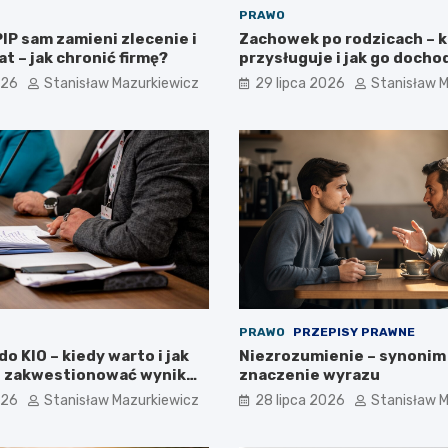
PRAWO
IP sam zamieni zlecenie i
Zachowek po rodzicach – 
at – jak chronić firmę?
przysługuje i jak go docho
026
Stanisław Mazurkiewicz
29 lipca 2026
Stanisław 
PRAWO
PRZEPISY PRAWNE
o KIO – kiedy warto i jak
Niezrozumienie – synonim 
 zakwestionować wynik
znaczenie wyrazu
026
Stanisław Mazurkiewicz
28 lipca 2026
Stanisław 