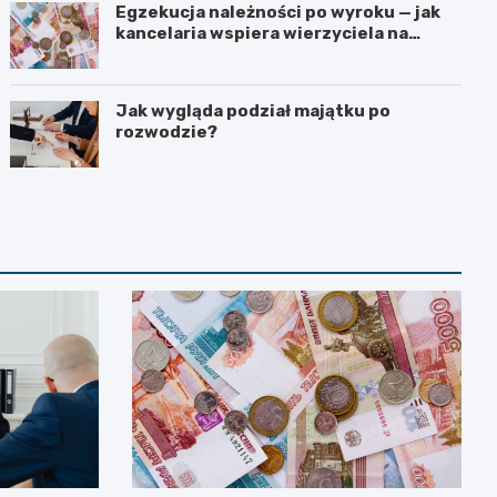
Egzekucja należności po wyroku — jak
kancelaria wspiera wierzyciela na
kolejnych etapach?
Jak wygląda podział majątku po
rozwodzie?