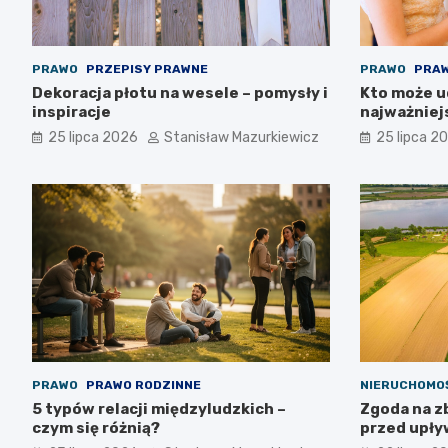
PRAWO
PRZEPISY PRAWNE
PRAWO
PRAW
Dekoracja płotu na wesele – pomysły i
Kto może ud
inspiracje
najważniej
25 lipca 2026
Stanisław Mazurkiewicz
25 lipca 2
PRAWO
PRAWO RODZINNE
NIERUCHOMO
5 typów relacji międzyludzkich –
Zgoda na z
czym się różnią?
przed upływ
możliwa