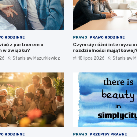
O RODZINNE
PRAWO
PRAWO RODZINNE
iać z partnerem o
Czym się różni intercyza o
h w związku?
rozdzielności majątkowej
026
Stanisław Mazurkiewicz
18 lipca 2026
Stanisław M
O RODZINNE
PRAWO
PRZEPISY PRAWNE