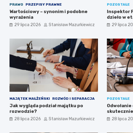
PRAWO
PRZEPISY PRAWNE
POZOSTAŁE
Wartościowy – synonim i podobne
Inspektor P
wyrażenia
dzieło w et
29 lipca 2026
Stanisław Mazurkiewicz
29 lipca 2
MAJĄTEK MAŁŻEŃSKI
ROZWÓD I SEPARACJA
POZOSTAŁE
Jak wygląda podział majątku po
Odwołanie d
rozwodzie?
skutecznie
przetargu
28 lipca 2026
Stanisław Mazurkiewicz
28 lipca 2