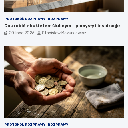
PROTOKÓŁ ROZPRAWY
ROZPRAWY
Co zrobić z bukietem ślubnym – pomysły i inspiracje
20 lipca 2026
Stanisław Mazurkiewicz
PROTOKÓŁ ROZPRAWY
ROZPRAWY