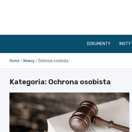
Skip
to
content
DOKUMENTY
INSTY
Home
Newsy
Ochrona osobista
Kategoria:
Ochrona osobista