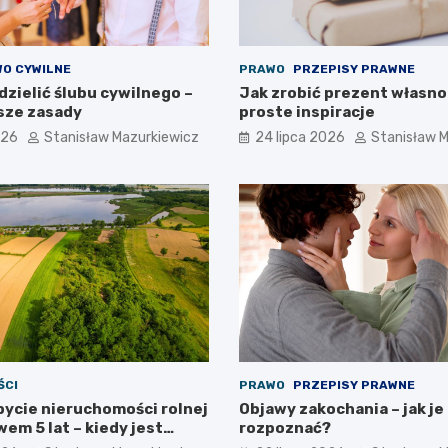
O CYWILNE
PRAWO
PRZEPISY PRAWNE
zielić ślubu cywilnego –
Jak zrobić prezent własno
sze zasady
proste inspiracje
026
Stanisław Mazurkiewicz
24 lipca 2026
Stanisław 
ŚCI
PRAWO
PRZEPISY PRAWNE
bycie nieruchomości rolnej
Objawy zakochania – jak je
em 5 lat – kiedy jest
rozpoznać?