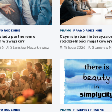
O RODZINNE
PRAWO
PRAWO RODZINNE
iać z partnerem o
Czym się różni intercyza o
h w związku?
rozdzielności majątkowej
026
Stanisław Mazurkiewicz
18 lipca 2026
Stanisław M
O RODZINNE
PRAWO
PRZEPISY PRAWNE