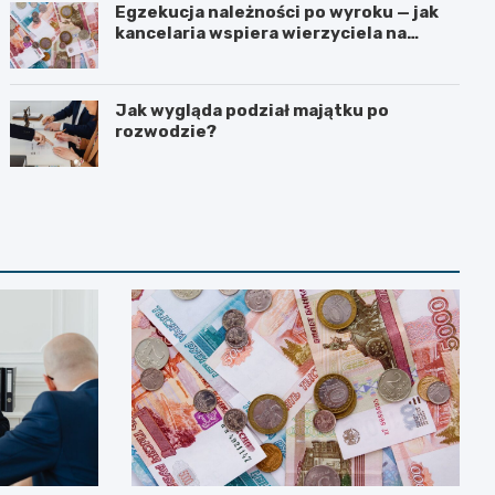
Egzekucja należności po wyroku — jak
kancelaria wspiera wierzyciela na
kolejnych etapach?
Jak wygląda podział majątku po
rozwodzie?