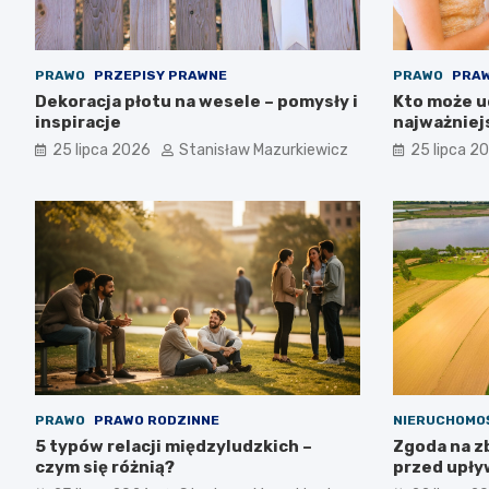
PRAWO
PRZEPISY PRAWNE
PRAWO
PRAW
Dekoracja płotu na wesele – pomysły i
Kto może ud
inspiracje
najważniej
25 lipca 2026
Stanisław Mazurkiewicz
25 lipca 2
PRAWO
PRAWO RODZINNE
NIERUCHOMO
5 typów relacji międzyludzkich –
Zgoda na z
czym się różnią?
przed upływ
możliwa