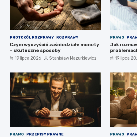
PROTOKÓŁ ROZPRAWY
ROZPRAWY
PRAWO
PRAW
Czym wyczyścić zaśniedziałe monety
Jak rozmaw
– skuteczne sposoby
problemac
19 lipca 2026
Stanisław Mazurkiewicz
19 lipca 2
PRAWO
PRZEPISY PRAWNE
PRAWO
PRAW