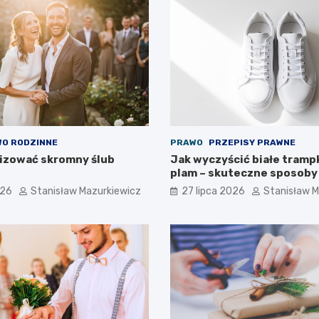
O RODZINNE
PRAWO
PRZEPISY PRAWNE
izować skromny ślub
Jak wyczyścić białe trampk
plam – skuteczne sposoby
026
Stanisław Mazurkiewicz
27 lipca 2026
Stanisław M