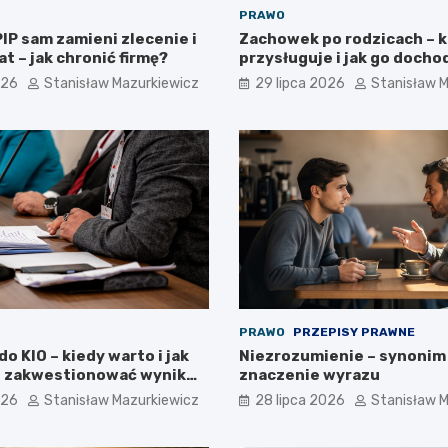
PRAWO
IP sam zamieni zlecenie i
Zachowek po rodzicach – 
at – jak chronić firmę?
przysługuje i jak go docho
026
Stanisław Mazurkiewicz
29 lipca 2026
Stanisław 
PRAWO
PRZEPISY PRAWNE
o KIO – kiedy warto i jak
Niezrozumienie – synonim 
 zakwestionować wynik
znaczenie wyrazu
026
Stanisław Mazurkiewicz
28 lipca 2026
Stanisław 