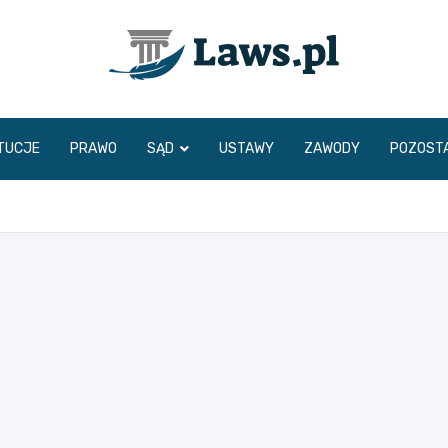
www.laws.pl
TUCJE
PRAWO
SĄD
USTAWY
ZAWODY
POZOST