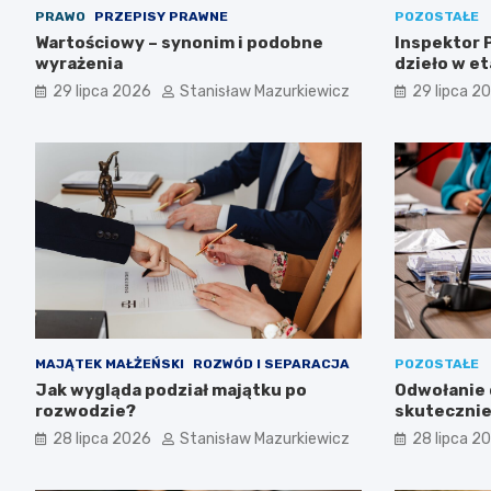
PRAWO
PRZEPISY PRAWNE
POZOSTAŁE
Wartościowy – synonim i podobne
Inspektor P
wyrażenia
dzieło w et
29 lipca 2026
Stanisław Mazurkiewicz
29 lipca 2
MAJĄTEK MAŁŻEŃSKI
ROZWÓD I SEPARACJA
POZOSTAŁE
Jak wygląda podział majątku po
Odwołanie d
rozwodzie?
skutecznie
przetargu
28 lipca 2026
Stanisław Mazurkiewicz
28 lipca 2