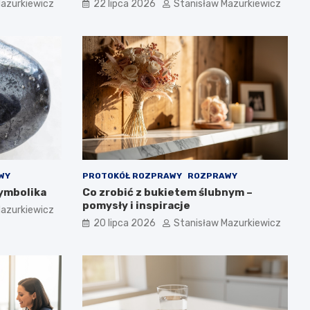
Mazurkiewicz
22 lipca 2026
Stanisław Mazurkiewicz
WY
PROTOKÓŁ ROZPRAWY
ROZPRAWY
symbolika
Co zrobić z bukietem ślubnym –
pomysły i inspiracje
Mazurkiewicz
20 lipca 2026
Stanisław Mazurkiewicz