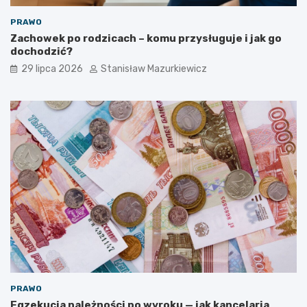
PRAWO
Zachowek po rodzicach – komu przysługuje i jak go
dochodzić?
29 lipca 2026
Stanisław Mazurkiewicz
PRAWO
Egzekucja należności po wyroku — jak kancelaria