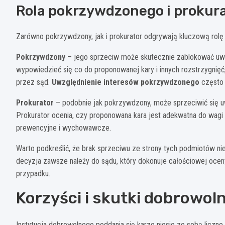
Rola pokrzywdzonego i prokur
Zarówno pokrzywdzony, jak i prokurator odgrywają kluczową rolę
Pokrzywdzony
– jego sprzeciw może skutecznie zablokować uw
wypowiedzieć się co do proponowanej kary i innych rozstrzygnię
przez sąd.
Uwzględnienie interesów pokrzywdzonego
często 
Prokurator
– podobnie jak pokrzywdzony, może sprzeciwić się uw
Prokurator ocenia, czy proponowana kara jest adekwatna do wagi 
prewencyjne i wychowawcze.
Warto podkreślić, że brak sprzeciwu ze strony tych podmiotów n
decyzja zawsze należy do sądu, który dokonuje całościowej oceny
przypadku.
Korzyści i skutki dobrowol
Instytucja dobrowolnego poddania się karze niesie ze sobą liczne