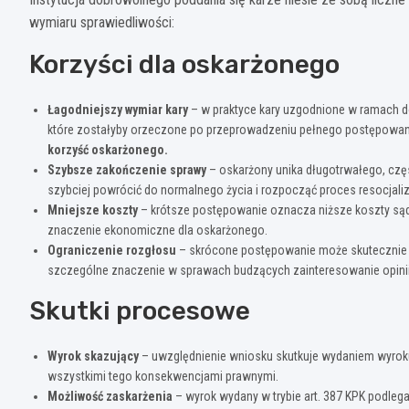
wymiaru sprawiedliwości:
Korzyści dla oskarżonego
Łagodniejszy wymiar kary
– w praktyce kary uzgodnione w ramach d
które zostałyby orzeczone po przeprowadzeniu pełnego postępowan
korzyść oskarżonego.
Szybsze zakończenie sprawy
– oskarżony unika długotrwałego, czę
szybciej powrócić do normalnego życia i rozpocząć proces resocjaliz
Mniejsze koszty
– krótsze postępowanie oznacza niższe koszty sąd
znaczenie ekonomiczne dla oskarżonego.
Ograniczenie rozgłosu
– skrócone postępowanie może skutecznie o
szczególne znaczenie w sprawach budzących zainteresowanie opinii 
Skutki procesowe
Wyrok skazujący
– uwzględnienie wniosku skutkuje wydaniem wyroku
wszystkimi tego konsekwencjami prawnymi.
Możliwość zaskarżenia
– wyrok wydany w trybie art. 387 KPK podleg