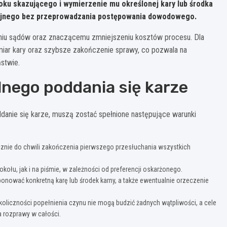
ku skazującego i wymierzenie mu określonej kary lub środka
yjnego bez przeprowadzania postępowania dowodowego.
żeniu sądów oraz znaczącemu zmniejszeniu kosztów procesu. Dla
miar kary oraz szybsze zakończenie sprawy, co pozwala na
stwie.
nego poddania się karze
anie się karze, muszą zostać spełnione następujące warunki
nie do chwili zakończenia pierwszego przesłuchania wszystkich
ołu, jak i na piśmie, w zależności od preferencji oskarżonego.
onować konkretną karę lub środek karny, a także ewentualnie orzeczenie
oliczności popełnienia czynu nie mogą budzić żadnych wątpliwości, a cele
 rozprawy w całości.