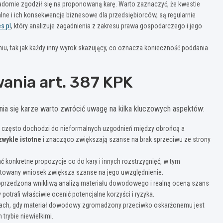
iadomie zgodził się na proponowaną karę. Warto zaznaczyć, że kwestie
e i ich konsekwencje biznesowe dla przedsiębiorców, są regularnie
s.pl
, który analizuje zagadnienia z zakresu prawa gospodarczego i jego
u, tak jak każdy inny wyrok skazujący, co oznacza konieczność poddania
ania art. 387 KPK
nia się karze warto zwrócić uwagę na kilka kluczowych aspektów:
 często dochodzi do nieformalnych uzgodnień między obrońcą a
wykle istotne
i znacząco zwiększają szanse na brak sprzeciwu ze strony
ć konkretne propozycje co do kary i innych rozstrzygnięć, w tym
otowany wniosek zwiększa szanse na jego uwzględnienie.
oprzedzona wnikliwą analizą materiału dowodowego i realną oceną szans
otrafi właściwie ocenić potencjalne korzyści i ryzyka.
acjach, gdy materiał dowodowy zgromadzony przeciwko oskarżonemu jest
trybie niewielkimi.