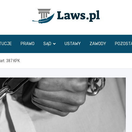
www.laws.pl
TUCJE
PRAWO
SĄD
USTAWY
ZAWODY
POZOST
art. 387 KPK