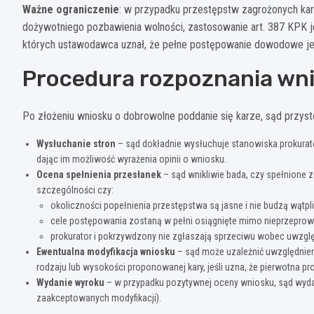
Ważne ograniczenie
: w przypadku przestępstw zagrożonych karą
dożywotniego pozbawienia wolności, zastosowanie art. 387 KPK j
których ustawodawca uznał, że pełne postępowanie dowodowe je
Procedura rozpoznania wni
Po złożeniu wniosku o dobrowolne poddanie się karze, sąd przyst
Wysłuchanie stron
– sąd dokładnie wysłuchuje stanowiska prokurat
dając im możliwość wyrażenia opinii o wniosku.
Ocena spełnienia przesłanek
– sąd wnikliwie bada, czy spełnione 
szczególności czy:
okoliczności popełnienia przestępstwa są jasne i nie budzą wątpl
cele postępowania zostaną w pełni osiągnięte mimo nieprzeprow
prokurator i pokrzywdzony nie zgłaszają sprzeciwu wobec uwzglę
Ewentualna modyfikacja wniosku
– sąd może uzależnić uwzględnie
rodzaju lub wysokości proponowanej kary, jeśli uzna, że pierwotna pr
Wydanie wyroku
– w przypadku pozytywnej oceny wniosku, sąd wydaj
zaakceptowanych modyfikacji).