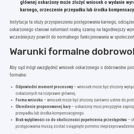
głównej oskarżony może złożyć wniosek o wydanie wyro
karnego, orzeczenie przepadku lub środka kompensac
Instytucja ta służy przyspieszeniu postępowania karnego, odcią
oskarżonego stanowi natomiast realną szansę na łagodniejszy wy
wcześniejszy powrót do normalnego funkcjonowania w społeczeń
Warunki formalne dobrowol
Aby sąd mógł uwzględnić wniosek oskarżonego o dobrowolne podd
formalne:
Odpowiedni moment procesowy
– wniosek może być złożony wyłącz
oskarżonych na rozprawie głównej.
Forma wniosku
– wniosek może być złożony zarówno ustnie do protok
Określenie proponowanej kary
– oskarżony musi precyzyjnie zaprop
przepadku lub środka kompensacyjnego.
Brak wątpliwości co do okoliczności popełnienia przestępstwa
– ok
postępowania muszą zostać osiągnięte pomimo nieprzeprowadzenia