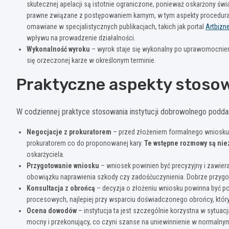
skutecznej apelacji są istotnie ograniczone, ponieważ oskarżony św
prawne związane z postępowaniem karnym, w tym aspekty proceduraln
omawiane w specjalistycznych publikacjach, takich jak portal
Artbizne
wpływu na prowadzenie działalności.
Wykonalność wyroku
– wyrok staje się wykonalny po uprawomocnieni
się orzeczonej karze w określonym terminie.
Praktyczne aspekty stosow
W codziennej praktyce stosowania instytucji dobrowolnego podda
Negocjacje z prokuratorem
– przed złożeniem formalnego wniosku
prokuratorem co do proponowanej kary.
Te wstępne rozmowy są niez
oskarżyciela.
Przygotowanie wniosku
– wniosek powinien być precyzyjny i zawiera
obowiązku naprawienia szkody czy zadośćuczynienia. Dobrze przyg
Konsultacja z obrońcą
– decyzja o złożeniu wniosku powinna być p
procesowych, najlepiej przy wsparciu doświadczonego obrońcy, który p
Ocena dowodów
– instytucja ta jest szczególnie korzystna w sytu
mocny i przekonujący, co czyni szanse na uniewinnienie w normalnym 