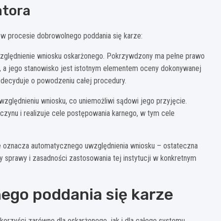
atora
 w procesie dobrowolnego poddania się karze:
zględnienie wniosku oskarżonego. Pokrzywdzony ma pełne prawo
ć, a jego stanowisko jest istotnym elementem oceny dokonywanej
decyduje o powodzeniu całej procedury.
zględnieniu wniosku, co uniemożliwi sądowi jego przyjęcie.
czynu i realizuje cele postępowania karnego, w tym cele
ie oznacza automatycznego uwzględnienia wniosku – ostateczna
 sprawy i zasadności zastosowania tej instytucji w konkretnym
nego poddania się karze
 korzyści zarówno dla oskarżonego, jak i dla całego systemu