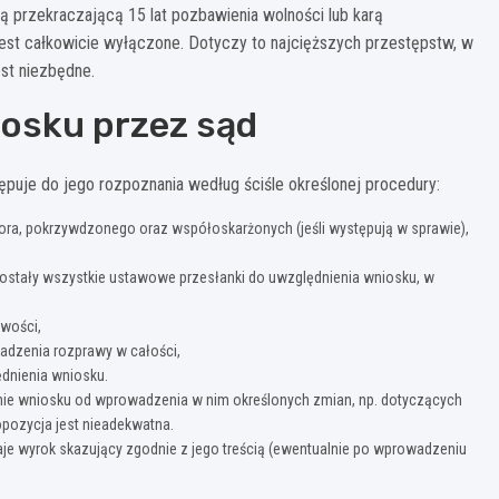
 przekraczającą 15 lat pozbawienia wolności lub karą
est całkowicie wyłączone. Dotyczy to najcięższych przestępstw, w
st niezbędne.
osku przez sąd
ępuje do jego rozpoznania według ściśle określonej procedury:
ora, pokrzywdzonego oraz współoskarżonych (jeśli występują w sprawie),
zostały wszystkie ustawowe przesłanki do uwzględnienia wniosku, w
iwości,
adzenia rozprawy w całości,
dnienia wniosku.
nie wniosku od wprowadzenia w nim określonych zmian, np. dotyczących
opozycja jest nieadekwatna.
e wyrok skazujący zgodnie z jego treścią (ewentualnie po wprowadzeniu