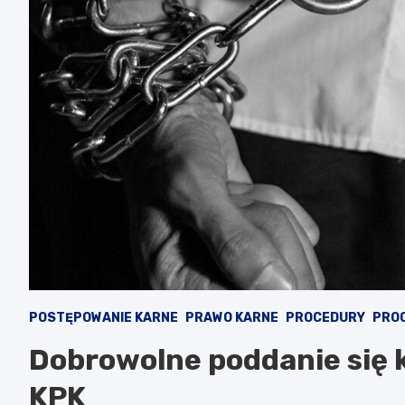
POSTĘPOWANIE KARNE
PRAWO KARNE
PROCEDURY
PRO
Dobrowolne poddanie się k
KPK