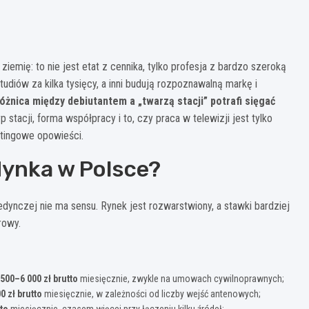
emię: to nie jest etat z cennika, tylko profesja z bardzo szeroką
diów za kilka tysięcy, a inni budują rozpoznawalną markę i
óżnica między debiutantem a „twarzą stacji” potrafi sięgać
p stacji, forma współpracy i to, czy praca w telewizji jest tylko
etingowe opowieści.
dynka w Polsce?
ynczej nie ma sensu. Rynek jest rozwarstwiony, a stawki bardziej
rowy.
 500–6 000 zł brutto
miesięcznie, zwykle na umowach cywilnoprawnych;
0 zł brutto
miesięcznie, w zależności od liczby wejść antenowych;
tto
miesięcznie, czasem więcej przy łączeniu kilku źródeł;