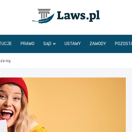
www.laws.pl
TUCJE
PRAWO
SĄD
USTAWY
ZAWODY
POZOST
oza nią