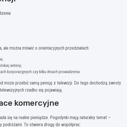
dzenia:
a, ale można mówić o orientacyjnych przedziałach:
e;
skiej anteny;
ach korporacyjnych czy kilku dniach prowadzenia.
ód może przebić samą pensję z telewizji. Do tego dochodzą zwroty
 telewizyjnych rzadko się pojawiają.
race komercyjne
a się na realne pieniądze. Pogodynki mają naturalny temat –
y podróżami. To otwiera drogę do współprac: