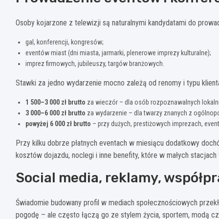
Osoby kojarzone z telewizji są naturalnymi kandydatami do prowa
gal, konferencji, kongresów;
eventów miast (dni miasta, jarmarki, plenerowe imprezy kulturalne);
imprez firmowych, jubileuszy, targów branżowych.
Stawki za jedno wydarzenie mocno zależą od renomy i typu klient
1 500–3 000 zł brutto
za wieczór – dla osób rozpoznawalnych lokalni
3 000–6 000 zł brutto
za wydarzenie – dla twarzy znanych z ogólnopol
powyżej 6 000 zł brutto
– przy dużych, prestiżowych imprezach, event
Przy kilku dobrze płatnych eventach w miesiącu dodatkowy doch
kosztów dojazdu, noclegi i inne benefity, które w małych stacjach
Social media, reklamy, współp
Świadomie budowany profil w mediach społecznościowych przekład
pogodę – ale często łączą go ze stylem życia, sportem, modą cz