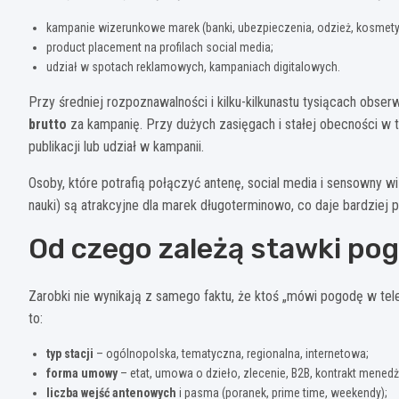
kampanie wizerunkowe marek (banki, ubezpieczenia, odzież, kosmetyk
product placement na profilach social media;
udział w spotach reklamowych, kampaniach digitalowych.
Przy średniej rozpoznawalności i kilku-kilkunastu tysiącach ob
brutto
za kampanię. Przy dużych zasięgach i stałej obecności w t
publikacji lub udział w kampanii.
Osoby, które potrafią połączyć antenę, social media i sensowny wi
nauki) są atrakcyjne dla marek długoterminowo, co daje bardziej
Od czego zależą stawki po
Zarobki nie wynikają z samego faktu, że ktoś „mówi pogodę w tel
to:
typ stacji
– ogólnopolska, tematyczna, regionalna, internetowa;
forma umowy
– etat, umowa o dzieło, zlecenie, B2B, kontrakt menedż
liczba wejść antenowych
i pasma (poranek, prime time, weekendy);