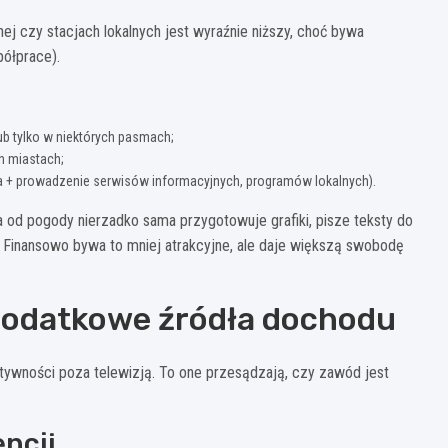
j czy stacjach lokalnych jest wyraźnie niższy, choć bywa
półprace).
ub tylko w niektórych pasmach;
h miastach;
da + prowadzenie serwisów informacyjnych, programów lokalnych).
a od pogody nierzadko sama przygotowuje grafiki, pisze teksty do
. Finansowo bywa to mniej atrakcyjne, ale daje większą swobodę
dodatkowe źródła dochodu
tywności poza telewizją. To one przesądzają, czy zawód jest
ncji