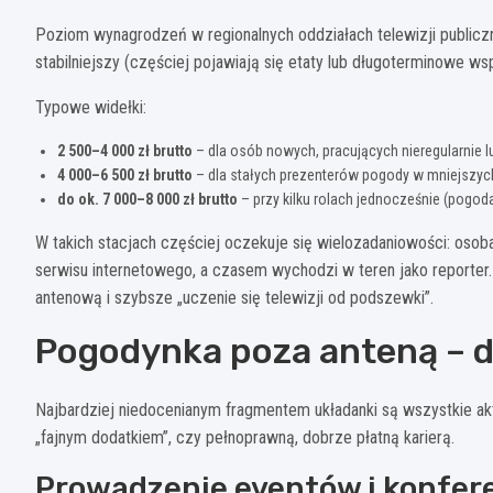
Poziom wynagrodzeń w regionalnych oddziałach telewizji publiczne
stabilniejszy (częściej pojawiają się etaty lub długoterminowe ws
Typowe widełki:
2 500–4 000 zł brutto
– dla osób nowych, pracujących nieregularnie l
4 000–6 500 zł brutto
– dla stałych prezenterów pogody w mniejszyc
do ok. 7 000–8 000 zł brutto
– przy kilku rolach jednocześnie (pogo
W takich stacjach częściej oczekuje się wielozadaniowości: osob
serwisu internetowego, a czasem wychodzi w teren jako reporter
antenową i szybsze „uczenie się telewizji od podszewki”.
Pogodynka poza anteną – 
Najbardziej niedocenianym fragmentem układanki są wszystkie ak
„fajnym dodatkiem”, czy pełnoprawną, dobrze płatną karierą.
Prowadzenie eventów i konfere