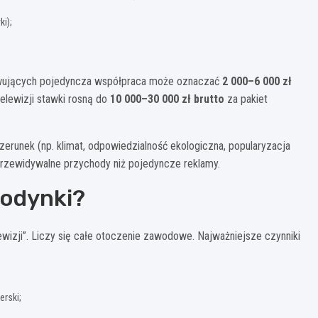
i);
serwujących pojedyncza współpraca może oznaczać
2 000–6 000 zł
elewizji stawki rosną do
10 000–30 000 zł brutto
za pakiet
zerunek (np. klimat, odpowiedzialność ekologiczna, popularyzacja
 przewidywalne przychody niż pojedyncze reklamy.
godynki?
ewizji”. Liczy się całe otoczenie zawodowe. Najważniejsze czynniki
erski;