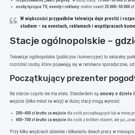
osoby łączące TV, eventy i reklamy
: realnie nawet
25 000–50 000 zł
W większości przypadków telewizja daje prestiż i rozp
studiem – na eventach, reklamach i współpracach kome
Stacje ogólnopolskie – gdz
Telewizje ogólnopolskie (publiczna i komercyjne) to naturalny pun
rozróżnić osoby, które pojawiają się w ramówce sporadycznie, od
Początkujący prezenter pogody
Na starcie często nie ma etatu. Standardem są
umowy o dzieło 
wejście (kilka minut na wizji) w dużej stacji mogą wynosić:
200–400 zł brutto za wejście
dla osób początkujących lub w mniej p
400–700 zł brutto za wejście
dla osób z krótkim stażem, ale już „osw
Przy kilku wejściach dziennie i kilkunastu dniach pracy w miesiąc