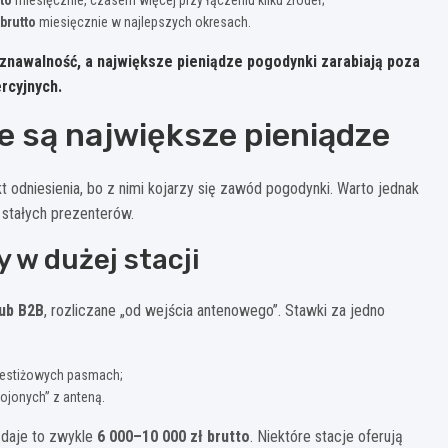
 brutto
miesięcznie w najlepszych okresach.
oznawalność, a największe pieniądze pogodynki zarabiają poza
rcyjnych.
ie są największe pieniądze
kt odniesienia, bo z nimi kojarzy się zawód pogodynki. Warto jednak
 stałych prezenterów.
 w dużej stacji
lub B2B
, rozliczane „od wejścia antenowego”. Stawki za jedno
restiżowych pasmach;
ojonych” z anteną.
u daje to zwykle
6 000–10 000 zł brutto
. Niektóre stacje oferują