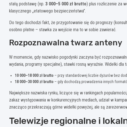
stałą podstawę (np.
3 000–5 000 zł brutto
) plus rozliczenie za w
klasycznego „etatowego bezpieczeństwa”.
Do tego dochodzi fakt, że przygotowanie się do prognozy (konsul
osobno płatne – stawka za wejście ma to w sobie zawierać.
Rozpoznawalna twarz anteny
W momencie, gdy nazwisko pogodynki zaczyna być rozpoznawalne
wydania, programy specjalne), stawki rosną wyraźnie. Widełki dla t
10 000–18 000 zł brutto
– przy standardowej liczbie dyżurów bez do
18 000–30 000 zł brutto
– gdy dochodzą prowadzenia innych formató
Największe nazwiska rynku, liczące się w rankingach popularnośc
zakaz występowania w konkurencyjnych mediach, udział w kampania
znacząco przekraczają górne widełki powyżej, ale są zarezerwow
Telewizje regionalne i lokaln