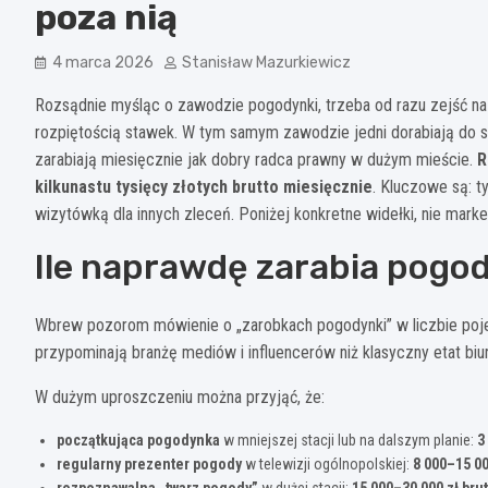
poza nią
4 marca 2026
Stanisław Mazurkiewicz
Rozsądnie myśląc o zawodzie pogodynki, trzeba od razu zejść na zi
rozpiętością stawek. W tym samym zawodzie jedni dorabiają do stu
zarabiają miesięcznie jak dobry radca prawny w dużym mieście.
R
kilkunastu tysięcy złotych brutto miesięcznie
. Kluczowe są: ty
wizytówką dla innych zleceń. Poniżej konkretne widełki, nie mark
Ile naprawdę zarabia pogo
Wbrew pozorom mówienie o „zarobkach pogodynki” w liczbie pojed
przypominają branżę mediów i influencerów niż klasyczny etat biu
W dużym uproszczeniu można przyjąć, że:
początkująca pogodynka
w mniejszej stacji lub na dalszym planie:
3
regularny prezenter pogody
w telewizji ogólnopolskiej:
8 000–15 00
rozpoznawalna „twarz pogody”
w dużej stacji:
15 000–30 000 zł bru