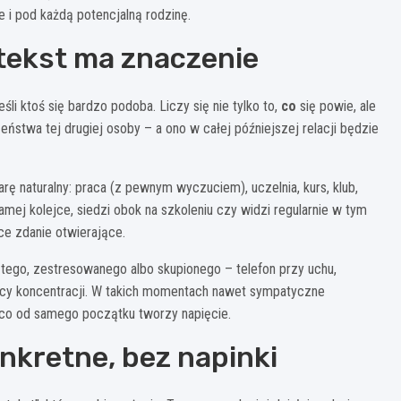
le i pod każdą potencjalną rodzinę.
ntekst ma znaczenie
li ktoś się bardzo podoba. Liczy się nie tylko to,
co
się powie, ale
ństwa tej drugiej osoby – a ono w całej późniejszej relacji będzie
ę naturalny: praca (z pewnym wyczuciem), uczelnia, kurs, klub,
amej kolejce, siedzi obok na szkoleniu czy widzi regularnie w tym
ce zdanie otwierające.
tego, zestresowanego albo skupionego – telefon przy uchu,
cy koncentracji. W takich momentach nawet sympatyczne
 co od samego początku tworzy napięcie.
onkretne, bez napinki