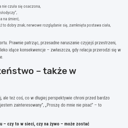
a nie czuła się osaczona,
„słodyczy”,
a na śmierć,
 to dobry znak; nerwowe rozglądanie się, zamknięta postawa ciała,
tu. Prawnie patrząc, przesadne naruszanie czyjejś przestrzeni,
aleko idące konsekwencje – zwłaszcza, gdy relacja przerodzi się w
e.
zeństwo – także w
, ale też coś, co w długiej perspektywie chroni przed bardzo
jestem zainteresowany”, „Proszę do mnie nie pisać” – to
tu
– czy to w sieci, czy na żywo – może zostać