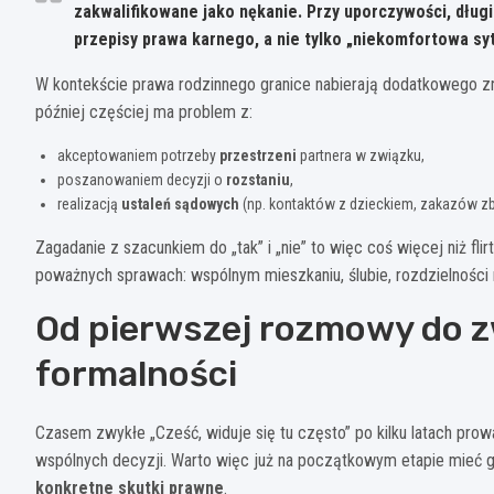
zakwalifikowane jako nękanie. Przy uporczywości, długi
przepisy prawa karnego, a nie tylko „niekomfortowa sy
W kontekście prawa rodzinnego granice nabierają dodatkowego zna
później częściej ma problem z:
akceptowaniem potrzeby
przestrzeni
partnera w związku,
poszanowaniem decyzji o
rozstaniu
,
realizacją
ustaleń sądowych
(np. kontaktów z dzieckiem, zakazów zbl
Zagadanie z szacunkiem do „tak” i „nie” to więc coś więcej niż flir
poważnych sprawach: wspólnym mieszkaniu, ślubie, rozdzielności
Od pierwszej rozmowy do zw
formalności
Czasem zwykłe „Cześć, widuje się tu często” po kilku latach prowad
wspólnych decyzji. Warto więc już na początkowym etapie mieć gdzi
konkretne skutki prawne
.