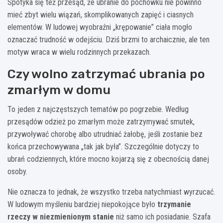
Spotyka się też przesąd, że ubranie do pochówku nie powinno
mieć zbyt wielu wiązań, skomplikowanych zapięć i ciasnych
elementów. W ludowej wyobraźni „krępowanie” ciała mogło
oznaczać trudność w odejściu. Dziś brzmi to archaicznie, ale ten
motyw wraca w wielu rodzinnych przekazach.
Czy wolno zatrzymać ubrania po
zmarłym w domu
To jeden z najczęstszych tematów po pogrzebie. Według
przesądów odzież po zmarłym może zatrzymywać smutek,
przywoływać chorobę albo utrudniać żałobę, jeśli zostanie bez
końca przechowywana „tak jak była”. Szczególnie dotyczy to
ubrań codziennych, które mocno kojarzą się z obecnością danej
osoby.
Nie oznacza to jednak, że wszystko trzeba natychmiast wyrzucać.
W ludowym myśleniu bardziej niepokojące było
trzymanie
rzeczy w niezmienionym stanie
niż samo ich posiadanie. Szafa