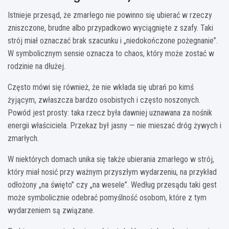
Istnieje przesąd, że zmarłego nie powinno się ubierać w rzeczy
zniszczone, brudne albo przypadkowo wyciągnięte z szafy. Taki
strój miał oznaczać brak szacunku i „niedokończone pożegnanie”.
W symbolicznym sensie oznacza to chaos, który może zostać w
rodzinie na dłużej.
Często mówi się również, że nie wkłada się ubrań po kimś
żyjącym, zwłaszcza bardzo osobistych i często noszonych.
Powód jest prosty: taka rzecz była dawniej uznawana za nośnik
energii właściciela. Przekaz był jasny — nie mieszać dróg żywych i
zmarłych.
W niektórych domach unika się także ubierania zmarłego w strój,
który miał nosić przy ważnym przyszłym wydarzeniu, na przykład
odłożony „na święto” czy „na wesele”. Według przesądu taki gest
może symbolicznie odebrać pomyślność osobom, które z tym
wydarzeniem są związane.