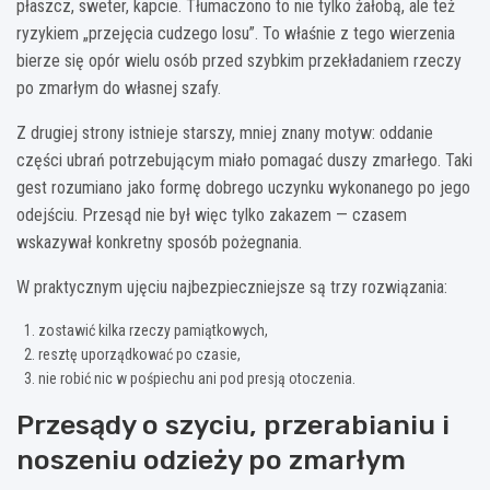
płaszcz, sweter, kapcie. Tłumaczono to nie tylko żałobą, ale też
ryzykiem „przejęcia cudzego losu”. To właśnie z tego wierzenia
bierze się opór wielu osób przed szybkim przekładaniem rzeczy
po zmarłym do własnej szafy.
Z drugiej strony istnieje starszy, mniej znany motyw: oddanie
części ubrań potrzebującym miało pomagać duszy zmarłego. Taki
gest rozumiano jako formę dobrego uczynku wykonanego po jego
odejściu. Przesąd nie był więc tylko zakazem — czasem
wskazywał konkretny sposób pożegnania.
W praktycznym ujęciu najbezpieczniejsze są trzy rozwiązania:
zostawić kilka rzeczy pamiątkowych,
resztę uporządkować po czasie,
nie robić nic w pośpiechu ani pod presją otoczenia.
Przesądy o szyciu, przerabianiu i
noszeniu odzieży po zmarłym