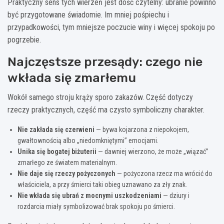
Praktyczny sens tych wierzeń jest dość czytelny: ubranie powinno
być przygotowane świadomie. Im mniej pośpiechu i
przypadkowości, tym mniejsze poczucie winy i więcej spokoju po
pogrzebie.
Najczęstsze przesądy: czego nie
wkłada się zmarłemu
Wokół samego stroju krąży sporo zakazów. Część dotyczy
rzeczy praktycznych, część ma czysto symboliczny charakter.
Nie zakłada się czerwieni
— bywa kojarzona z niepokojem,
gwałtownością albo „niedomkniętymi” emocjami.
Unika się bogatej biżuterii
— dawniej wierzono, że może „wiązać”
zmarłego ze światem materialnym.
Nie daje się rzeczy pożyczonych
— pożyczona rzecz ma wrócić do
właściciela, a przy śmierci taki obieg uznawano za zły znak.
Nie wkłada się ubrań z mocnymi uszkodzeniami
— dziury i
rozdarcia miały symbolizować brak spokoju po śmierci.