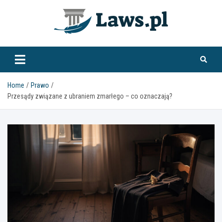
Skip
to
content
www.laws.pl
Home
Prawo
Przesądy związane z ubraniem zmarłego – co oznaczają?