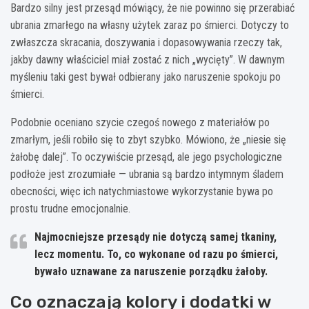
Bardzo silny jest przesąd mówiący, że nie powinno się przerabiać
ubrania zmarłego na własny użytek zaraz po śmierci. Dotyczy to
zwłaszcza skracania, doszywania i dopasowywania rzeczy tak,
jakby dawny właściciel miał zostać z nich „wycięty”. W dawnym
myśleniu taki gest bywał odbierany jako naruszenie spokoju po
śmierci.
Podobnie oceniano szycie czegoś nowego z materiałów po
zmarłym, jeśli robiło się to zbyt szybko. Mówiono, że „niesie się
żałobę dalej”. To oczywiście przesąd, ale jego psychologiczne
podłoże jest zrozumiałe — ubrania są bardzo intymnym śladem
obecności, więc ich natychmiastowe wykorzystanie bywa po
prostu trudne emocjonalnie.
Najmocniejsze przesądy nie dotyczą samej tkaniny,
lecz momentu. To, co wykonane od razu po śmierci,
bywało uznawane za naruszenie porządku żałoby.
Co oznaczają kolory i dodatki w