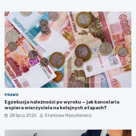
PRAWO
Egzekucja należności po wyroku — jak kancelaria
wspiera wierzyciela na kolejnych etapach?
28 lipca 2026
Stanisław Mazurkiewicz