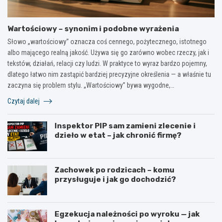
Wartościowy – synonim i podobne wyrażenia
Słowo „wartościowy” oznacza coś cennego, pożytecznego, istotnego
albo mającego realną jakość. Używa się go zarówno wobec rzeczy, jak i
tekstów, działań, relacji czy ludzi. W praktyce to wyraz bardzo pojemny,
dlatego łatwo nim zastąpić bardziej precyzyjne określenia — a właśnie tu
zaczyna się problem stylu. „Wartościowy” bywa wygodne,…
Czytaj dalej
Inspektor PIP sam zamieni zlecenie i
dzieło w etat – jak chronić firmę?
Zachowek po rodzicach – komu
przysługuje i jak go dochodzić?
Egzekucja należności po wyroku — jak