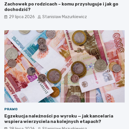
Zachowek po rodzicach – komu przysługuje i jak go
dochodzić?
29 lipca 2026
Stanisław Mazurkiewicz
PRAWO
Egzekucja należności po wyroku — jak kancelaria
wspiera wierzyciela na kolejnych etapach?
28 lipca 2026
Stanisław Mazurkiewicz