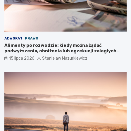
ADWOKAT
PRAWO
Alimenty po rozwodzie: kiedy można żądać
podwyższenia, obniżenia lub egzekucji zaległych
płatności?
15 lipca 2026
Stanisław Mazurkiewicz