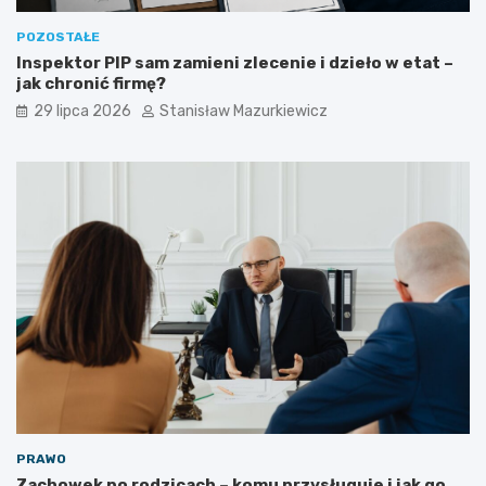
POZOSTAŁE
Inspektor PIP sam zamieni zlecenie i dzieło w etat –
jak chronić firmę?
29 lipca 2026
Stanisław Mazurkiewicz
PRAWO
Zachowek po rodzicach – komu przysługuje i jak go