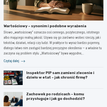
Wartościowy – synonim i podobne wyrażenia
Słowo „wartościowy” oznacza coś cennego, pożytecznego, istotnego
albo mającego realną jakość. Używa się go zarówno wobec rzeczy, jak i
tekstów, działań, relacji czy ludzi. W praktyce to wyraz bardzo pojemny,
dlatego łatwo nim zastąpić bardziej precyzyjne określenia — a właśnie tu
zaczyna się problem stylu. „Wartościowy” bywa wygodne,…
Czytaj dalej
Inspektor PIP sam zamieni zlecenie i
dzieło w etat – jak chronić firmę?
Zachowek po rodzicach – komu
przysługuje i jak go dochodzić?