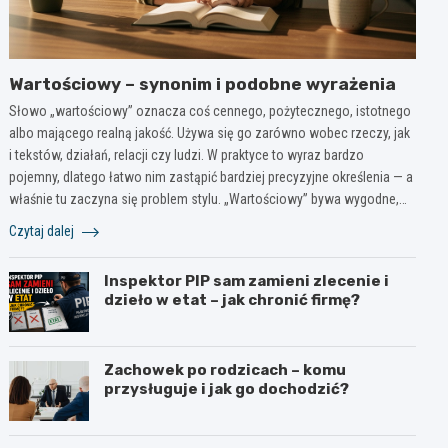
Wartościowy – synonim i podobne wyrażenia
Słowo „wartościowy” oznacza coś cennego, pożytecznego, istotnego
albo mającego realną jakość. Używa się go zarówno wobec rzeczy, jak
i tekstów, działań, relacji czy ludzi. W praktyce to wyraz bardzo
pojemny, dlatego łatwo nim zastąpić bardziej precyzyjne określenia — a
właśnie tu zaczyna się problem stylu. „Wartościowy” bywa wygodne,…
Czytaj dalej
Inspektor PIP sam zamieni zlecenie i
dzieło w etat – jak chronić firmę?
Zachowek po rodzicach – komu
przysługuje i jak go dochodzić?