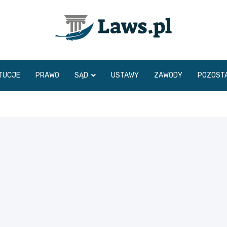
www.laws.pl
TUCJE
PRAWO
SĄD
USTAWY
ZAWODY
POZOST