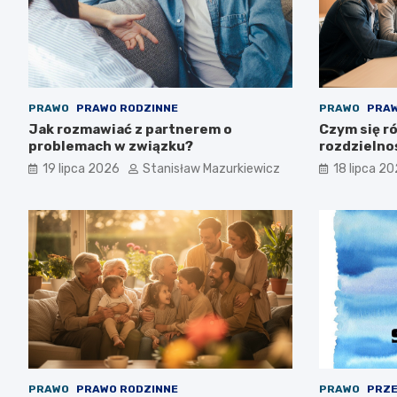
PRAWO
PRAWO RODZINNE
PRAWO
PRAW
Jak rozmawiać z partnerem o
Czym się ró
problemach w związku?
rozdzielno
19 lipca 2026
Stanisław Mazurkiewicz
18 lipca 2
PRAWO
PRAWO RODZINNE
PRAWO
PRZE