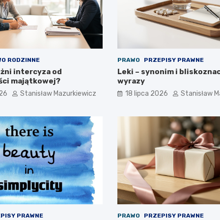
O RODZINNE
PRAWO
PRZEPISY PRAWNE
żni intercyza od
Leki – synonim i bliskozna
ści majątkowej?
wyrazy
026
Stanisław Mazurkiewicz
18 lipca 2026
Stanisław M
PISY PRAWNE
PRAWO
PRZEPISY PRAWNE