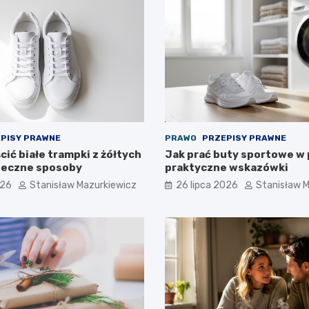
PISY PRAWNE
PRAWO
PRZEPISY PRAWNE
ić białe trampki z żółtych
Jak prać buty sportowe w 
teczne sposoby
praktyczne wskazówki
026
Stanisław Mazurkiewicz
26 lipca 2026
Stanisław 