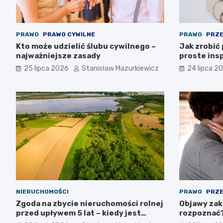
PRAWO
PRAWO CYWILNE
PRAWO
PRZE
Kto może udzielić ślubu cywilnego –
Jak zrobić
najważniejsze zasady
proste insp
25 lipca 2026
Stanisław Mazurkiewicz
24 lipca 2
NIERUCHOMOŚCI
PRAWO
PRZE
Zgoda na zbycie nieruchomości rolnej
Objawy zako
przed upływem 5 lat – kiedy jest
rozpoznać
możliwa