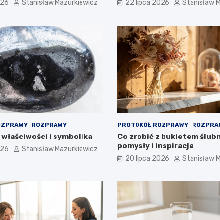
026
Stanisław Mazurkiewicz
22 lipca 2026
Stanisław 
OZPRAWY
ROZPRAWY
PROTOKÓŁ ROZPRAWY
ROZPRA
 właściwości i symbolika
Co zrobić z bukietem ślub
pomysły i inspiracje
026
Stanisław Mazurkiewicz
20 lipca 2026
Stanisław 