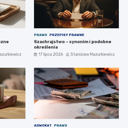
PRAWO
PRZEPISY PRAWNE
czne
Szachrajstwo – synonim i podobne
określenia
azurkiewicz
17 lipca 2026
Stanisław Mazurkiewicz
ADWOKAT
PRAWO