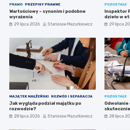
PRAWO
PRZEPISY PRAWNE
POZOSTAŁE
Wartościowy – synonim i podobne
Inspektor P
wyrażenia
dzieło w et
29 lipca 2026
Stanisław Mazurkiewicz
29 lipca 2
MAJĄTEK MAŁŻEŃSKI
ROZWÓD I SEPARACJA
POZOSTAŁE
Jak wygląda podział majątku po
Odwołanie d
rozwodzie?
skutecznie
przetargu
28 lipca 2026
Stanisław Mazurkiewicz
28 lipca 2