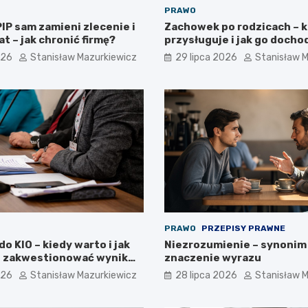
PRAWO
IP sam zamieni zlecenie i
Zachowek po rodzicach – 
at – jak chronić firmę?
przysługuje i jak go docho
026
Stanisław Mazurkiewicz
29 lipca 2026
Stanisław 
PRAWO
PRZEPISY PRAWNE
o KIO – kiedy warto i jak
Niezrozumienie – synonim 
 zakwestionować wynik
znaczenie wyrazu
026
Stanisław Mazurkiewicz
28 lipca 2026
Stanisław 