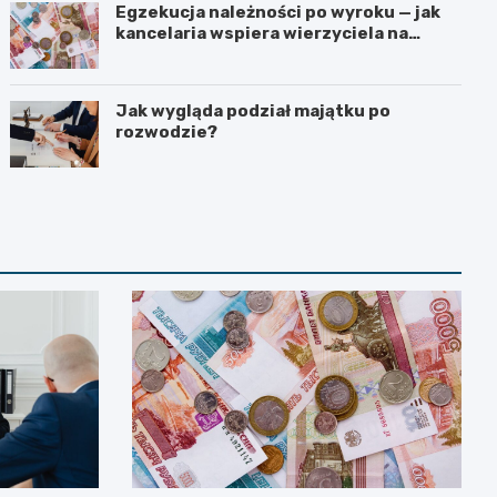
Egzekucja należności po wyroku — jak
kancelaria wspiera wierzyciela na
kolejnych etapach?
Jak wygląda podział majątku po
rozwodzie?