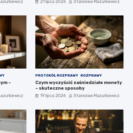
Mazurkiewicz
21 lipca 2026
Stanisław Mazurkiewicz
WY
PROTOKÓŁ ROZPRAWY
ROZPRAWY
nym –
Czym wyczyścić zaśniedziałe monety
– skuteczne sposoby
Mazurkiewicz
19 lipca 2026
Stanisław Mazurkiewicz