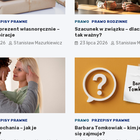
PISY PRAWNE
PRAWO
PRAWO RODZINNE
 prezent własnoręcznie –
Szacunek w związku – dlac
iracje
tak ważny?
026
Stanisław Mazurkiewicz
23 lipca 2026
Stanisław 
PISY PRAWNE
PRAWO
PRZEPISY PRAWNE
chania – jak je
Barbara Tomkowiak – kim j
?
się zajmuje?