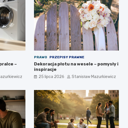
PRAWO
PRZEPISY PRAWNE
pralce –
Dekoracja płotu na wesele – pomysły i
inspiracje
Mazurkiewicz
25 lipca 2026
Stanisław Mazurkiewicz