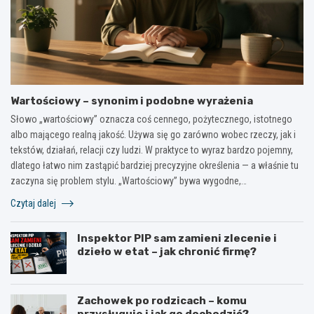
Wartościowy – synonim i podobne wyrażenia
Słowo „wartościowy” oznacza coś cennego, pożytecznego, istotnego
albo mającego realną jakość. Używa się go zarówno wobec rzeczy, jak i
tekstów, działań, relacji czy ludzi. W praktyce to wyraz bardzo pojemny,
dlatego łatwo nim zastąpić bardziej precyzyjne określenia — a właśnie tu
zaczyna się problem stylu. „Wartościowy” bywa wygodne,…
Czytaj dalej
Inspektor PIP sam zamieni zlecenie i
dzieło w etat – jak chronić firmę?
Zachowek po rodzicach – komu
przysługuje i jak go dochodzić?