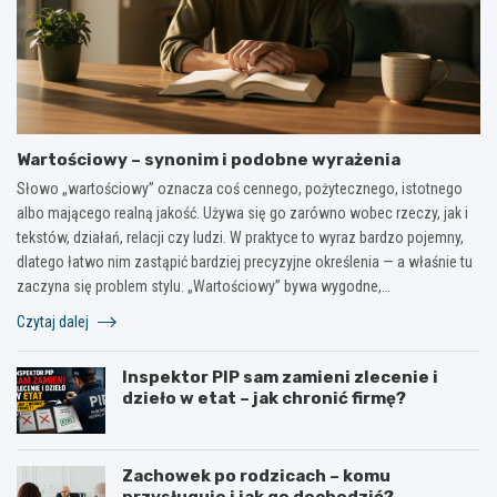
Wartościowy – synonim i podobne wyrażenia
Słowo „wartościowy” oznacza coś cennego, pożytecznego, istotnego
albo mającego realną jakość. Używa się go zarówno wobec rzeczy, jak i
tekstów, działań, relacji czy ludzi. W praktyce to wyraz bardzo pojemny,
dlatego łatwo nim zastąpić bardziej precyzyjne określenia — a właśnie tu
zaczyna się problem stylu. „Wartościowy” bywa wygodne,…
Czytaj dalej
Inspektor PIP sam zamieni zlecenie i
dzieło w etat – jak chronić firmę?
Zachowek po rodzicach – komu
przysługuje i jak go dochodzić?