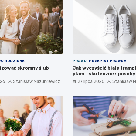
O RODZINNE
PRAWO
PRZEPISY PRAWNE
izować skromny ślub
Jak wyczyścić białe trampk
plam – skuteczne sposoby
026
Stanisław Mazurkiewicz
27 lipca 2026
Stanisław M