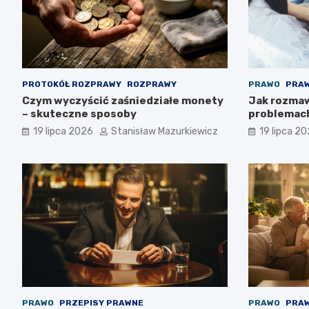
PROTOKÓŁ ROZPRAWY
ROZPRAWY
PRAWO
PRAW
Czym wyczyścić zaśniedziałe monety
Jak rozmaw
– skuteczne sposoby
problemac
19 lipca 2026
Stanisław Mazurkiewicz
19 lipca 2
PRAWO
PRZEPISY PRAWNE
PRAWO
PRAW