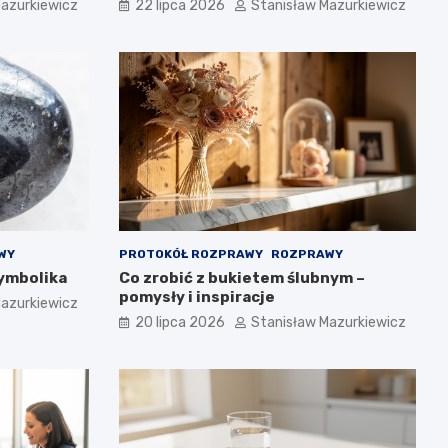
Mazurkiewicz
22 lipca 2026
Stanisław Mazurkiewicz
WY
PROTOKÓŁ ROZPRAWY
ROZPRAWY
symbolika
Co zrobić z bukietem ślubnym –
pomysły i inspiracje
Mazurkiewicz
20 lipca 2026
Stanisław Mazurkiewicz