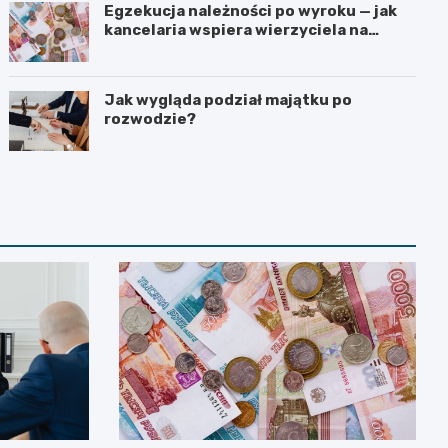
Egzekucja należności po wyroku — jak
kancelaria wspiera wierzyciela na
kolejnych etapach?
Jak wygląda podział majątku po
rozwodzie?