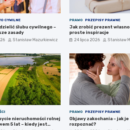
O CYWILNE
PRAWO
PRZEPISY PRAWNE
zielić ślubu cywilnego –
Jak zrobić prezent własno
sze zasady
proste inspiracje
026
Stanisław Mazurkiewicz
24 lipca 2026
Stanisław 
ŚCI
PRAWO
PRZEPISY PRAWNE
bycie nieruchomości rolnej
Objawy zakochania – jak je
em 5 lat – kiedy jest
rozpoznać?