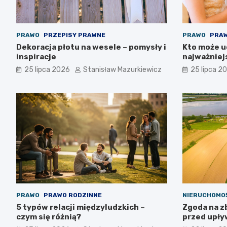
PRAWO
PRZEPISY PRAWNE
PRAWO
PRAW
Dekoracja płotu na wesele – pomysły i
Kto może ud
inspiracje
najważniej
25 lipca 2026
Stanisław Mazurkiewicz
25 lipca 2
PRAWO
PRAWO RODZINNE
NIERUCHOMO
5 typów relacji międzyludzkich –
Zgoda na z
czym się różnią?
przed upływ
możliwa