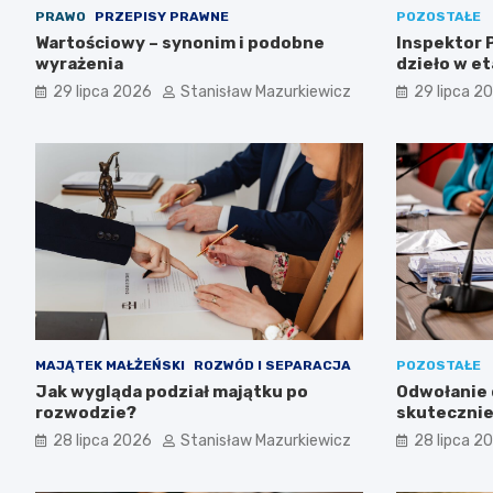
PRAWO
PRZEPISY PRAWNE
POZOSTAŁE
Wartościowy – synonim i podobne
Inspektor P
wyrażenia
dzieło w et
29 lipca 2026
Stanisław Mazurkiewicz
29 lipca 2
MAJĄTEK MAŁŻEŃSKI
ROZWÓD I SEPARACJA
POZOSTAŁE
Jak wygląda podział majątku po
Odwołanie d
rozwodzie?
skutecznie
przetargu
28 lipca 2026
Stanisław Mazurkiewicz
28 lipca 2