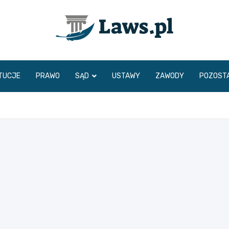
www.laws.pl
TUCJE
PRAWO
SĄD
USTAWY
ZAWODY
POZOST