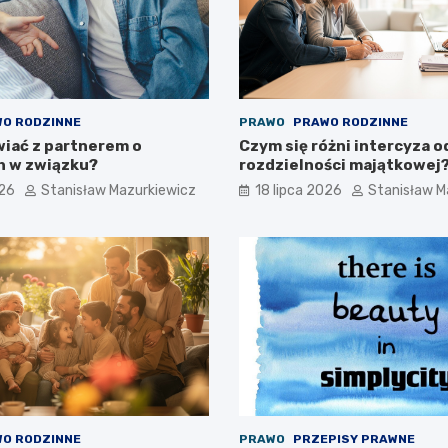
O RODZINNE
PRAWO
PRAWO RODZINNE
iać z partnerem o
Czym się różni intercyza o
h w związku?
rozdzielności majątkowej
026
Stanisław Mazurkiewicz
18 lipca 2026
Stanisław M
O RODZINNE
PRAWO
PRZEPISY PRAWNE