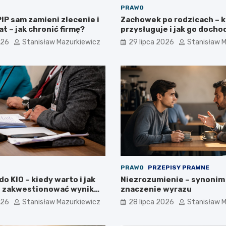
PRAWO
IP sam zamieni zlecenie i
Zachowek po rodzicach – 
at – jak chronić firmę?
przysługuje i jak go docho
026
Stanisław Mazurkiewicz
29 lipca 2026
Stanisław 
PRAWO
PRZEPISY PRAWNE
o KIO – kiedy warto i jak
Niezrozumienie – synonim 
 zakwestionować wynik
znaczenie wyrazu
026
Stanisław Mazurkiewicz
28 lipca 2026
Stanisław 