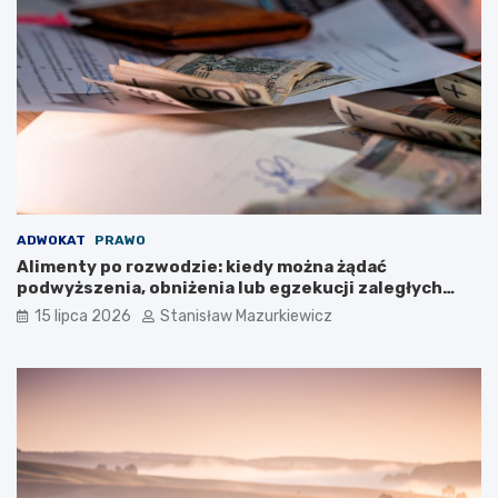
ADWOKAT
PRAWO
Alimenty po rozwodzie: kiedy można żądać
podwyższenia, obniżenia lub egzekucji zaległych
płatności?
15 lipca 2026
Stanisław Mazurkiewicz