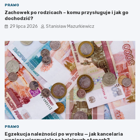
PRAWO
Zachowek po rodzicach – komu przysługuje i jak go
dochodzić?
29 lipca 2026
Stanisław Mazurkiewicz
PRAWO
Egzekucja należności po wyroku — jak kancelaria
wspiera wierzyciela na kolejnych etapach?