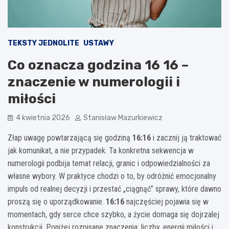
TEKSTY JEDNOLITE
USTAWY
Co oznacza godzina 16 16 –
znaczenie w numerologii i
miłości
4 kwietnia 2026
Stanisław Mazurkiewicz
Złap uwagę powtarzającą się godziną
16:16
i zacznij ją traktować
jak komunikat, a nie przypadek. Ta konkretna sekwencja w
numerologii podbija temat relacji, granic i odpowiedzialności za
własne wybory. W praktyce chodzi o to, by odróżnić emocjonalny
impuls od realnej decyzji i przestać „ciągnąć” sprawy, które dawno
proszą się o uporządkowanie.
16:16
najczęściej pojawia się w
momentach, gdy serce chce szybko, a życie domaga się dojrzalej
konstrukcji. Poniżej rozpisane znaczenia: liczby, energii miłości i