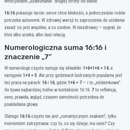
emocjonalne „uzależnianie” drugiej strony od siebie.
16:16
pokazuje tarcie: serce chce bliskości, a jednocześnie rośnie
potrzeba autonomii. W zdrowej wersji to zaproszenie do ustalenia
zasad: co jest wspólne, a co osobne. W niezdrowej — sygnał, że
ktoś albo ucieka, albo dusi relację.
Numerologiczna suma 16:16 i
znaczenie „7”
W numerologii często sumuje się składniki:
1+6+1+6 = 14
, a
następnie
1+4 = 5
. Ale przy godzinach lustrzanych popularna jest
też praca na parach:
16
i
16
, gdzie
1+6 = 7
— i to „siódemkowe”
tło bywa najbardziej trafne w kontekście 16:16.
7
to refleksja,
sens, prawda, wgląd, czasem samotność potrzebna do
poukładania głowy.
Dlatego
16:16
często nie jest „romantycznym znakiem”, tylko
momentem zatrzymania: czy to, co się dzieje, ma sens? Czy