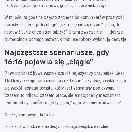
Wybrać jeden krok: rozmowa, granica, odpoczynek, decyzja.
W miłości ta godzina często zachęca do komunikatów prostych i
dorosłych: „tego potrzebuję”, „na to się nie zgadzam”, „chcę to
naprawić”, „nie chcę dalej tak żyć”. Brzmi zwyczajnie — i dobrze.
Numerologia pomaga nazwać klimat, ale robotę wykonują decyzje.
Najczęstsze scenariusze, gdy
16:16 pojawia się „ciągle”
Powtarzalność bywa ważniejsza niż pojedynczy przypadek. Jeśli
16:16
wyskakuje codziennie przez tydzień czy dwa, zwykle kręci
się wokół jednego tematu, który jest zamiatany pod dywan.
Czasem to miłość, czasem praca, ale emocjonalny mechanizm
jest podobny: konflikt między „chcę” a „powinienem/powinnam”.
Najczęściej wygląda to tak:
relacja wchodzi w etap decyzji: definicja związku, wspólne