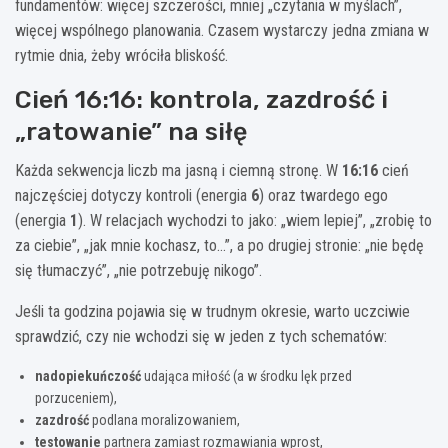
fundamentów: więcej szczerości, mniej „czytania w myślach”,
więcej wspólnego planowania. Czasem wystarczy jedna zmiana w
rytmie dnia, żeby wróciła bliskość.
Cień 16:16: kontrola, zazdrość i
„ratowanie” na siłę
Każda sekwencja liczb ma jasną i ciemną stronę. W
16:16
cień
najczęściej dotyczy kontroli (energia
6
) oraz twardego ego
(energia
1
). W relacjach wychodzi to jako: „wiem lepiej”, „zrobię to
za ciebie”, „jak mnie kochasz, to…”, a po drugiej stronie: „nie będę
się tłumaczyć”, „nie potrzebuję nikogo”.
Jeśli ta godzina pojawia się w trudnym okresie, warto uczciwie
sprawdzić, czy nie wchodzi się w jeden z tych schematów:
nadopiekuńczość
udająca miłość (a w środku lęk przed
porzuceniem),
zazdrość
podlana moralizowaniem,
testowanie
partnera zamiast rozmawiania wprost,