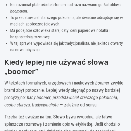
Nie rozumiał płatności telefonem i od razu nazwano go żartobliwie
boomerem
.
To przedstawiciel starszego pokolenia, ale świetnie odnajduje się w
mediach społecznościowych.
Ma podejście człowieka starej daty: ceni papierowe notatki i
bezpośrednią rozmowę.
W tej sprawie wypowiada się jak tradycjonalista, nie jak ktoś otwarty
na nowe obyczaje.
Kiedy lepiej nie używać słowa
„boomer”
W tekstach formalnych, urzędowych i naukowych
boomer
zwykle
brzmi zbyt potocznie. Lepiej wtedy sięgnąć po nazwy bardziej
precyzyjne:
baby boomer
,
przedstawiciel starszego pokolenia
,
osoba starsza
,
tradycjonalista
— zależnie od sensu.
Trzeba też uważać na ton. Słowo bywa wygodne, ale łatwo
spłaszcza rozmowę i zamienia opis w etykietkę. Jeśli chodzi o