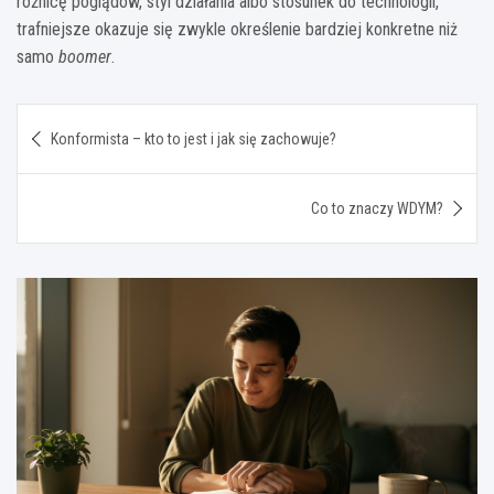
różnicę poglądów, styl działania albo stosunek do technologii,
trafniejsze okazuje się zwykle określenie bardziej konkretne niż
samo
boomer
.
Nawigacja
Konformista – kto to jest i jak się zachowuje?
wpisu
Co to znaczy WDYM?