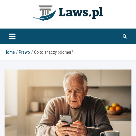
Skip
to
content
www.laws.pl
Home
Prawo
Co to znaczy boomer?