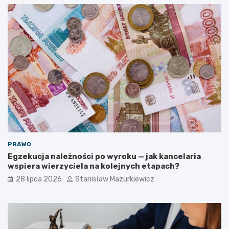
PRAWO
Egzekucja należności po wyroku — jak kancelaria
wspiera wierzyciela na kolejnych etapach?
28 lipca 2026
Stanisław Mazurkiewicz