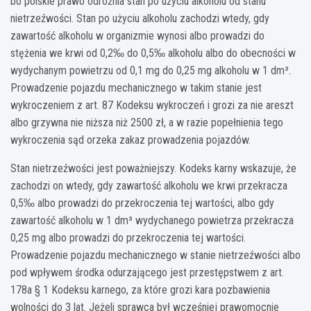
bo polskie prawo odróżnia stan po użyciu alkoholu od stanu
nietrzeźwości. Stan po użyciu alkoholu zachodzi wtedy, gdy
zawartość alkoholu w organizmie wynosi albo prowadzi do
stężenia we krwi od 0,2‰ do 0,5‰ alkoholu albo do obecności w
wydychanym powietrzu od 0,1 mg do 0,25 mg alkoholu w 1 dm³.
Prowadzenie pojazdu mechanicznego w takim stanie jest
wykroczeniem z art. 87 Kodeksu wykroczeń i grozi za nie areszt
albo grzywna nie niższa niż 2500 zł, a w razie popełnienia tego
wykroczenia sąd orzeka zakaz prowadzenia pojazdów.
Stan nietrzeźwości jest poważniejszy. Kodeks karny wskazuje, że
zachodzi on wtedy, gdy zawartość alkoholu we krwi przekracza
0,5‰ albo prowadzi do przekroczenia tej wartości, albo gdy
zawartość alkoholu w 1 dm³ wydychanego powietrza przekracza
0,25 mg albo prowadzi do przekroczenia tej wartości.
Prowadzenie pojazdu mechanicznego w stanie nietrzeźwości albo
pod wpływem środka odurzającego jest przestępstwem z art.
178a § 1 Kodeksu karnego, za które grozi kara pozbawienia
wolności do 3 lat. Jeżeli sprawca był wcześniej prawomocnie