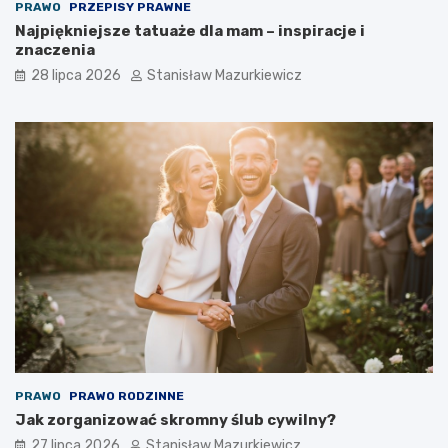
PRAWO
PRZEPISY PRAWNE
Najpiękniejsze tatuaże dla mam – inspiracje i
znaczenia
28 lipca 2026
Stanisław Mazurkiewicz
PRAWO
PRAWO RODZINNE
Jak zorganizować skromny ślub cywilny?
27 lipca 2026
Stanisław Mazurkiewicz