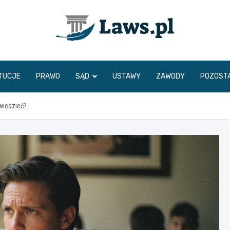
www.laws.pl
TUCJE
PRAWO
SĄD
USTAWY
ZAWODY
POZOST
wiedzieć?