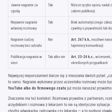
Jawne nagranie za
Tak
Niższe ryzyko sporu; nadal z
zgodą
zakres publikacji
Niejawne nagranie
Tak
Brak automatycznego zakaz
własnej rozmowy
cywilny o prywatność lub d
Nagranie cudzej
Nie
Art. 267 k.k.
, możliwe naru
rozmowy bez udziału
tajemnicy komunikacji
Publikacja nagrania w
Tak albo nie
Art. 23-24 k.c.
, wizerunek
sieci
określonych przypadkach
Najwięcej nieporozumień bierze się z mieszania dwóch pytań: „czy
to samo. Nagranie wykonane przez uczestnika rozmowy może być l
YouTube albo do firmowego czatu
już może naruszać prywatnoś
Znaczenie ma też kontekst. Rozmowa prywatna z partnerem, rozm
urzędnikiem i rozmowa z lekarzem to nie są identyczne sytuacj
choćby adwokacka, radcowska czy lekarska — a to podnosi stawk