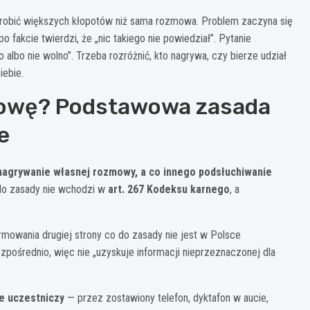
 narobić większych kłopotów niż sama rozmowa. Problem zaczyna się
 fakcie twierdzi, że „nic takiego nie powiedział”. Pytanie
albo nie wolno”. Trzeba rozróżnić, kto nagrywa, czy bierze udział
iebie.
owę? Podstawowa zasada
e
nagrywanie własnej rozmowy, a co innego podsłuchiwanie
o do zasady nie wchodzi w
art. 267 Kodeksu karnego
, a
ormowania drugiej strony co do zasady nie jest w Polsce
średnio, więc nie „uzyskuje informacji nieprzeznaczonej dla
ie uczestniczy
— przez zostawiony telefon, dyktafon w aucie,