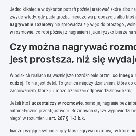
Jedno kliknięcie w dyktafon potrafi później uratować skórę albo
zwykle wtedy, gdy pada groźba, nieuczciwa propozycja albo ktoś po
nagrywanie rozmowy
nie sprowadza się więc do prostego „wolno 
w rozmowie, co robi później z nagraniem i jakie ryzyko bierze na s
Czy można nagrywać rozm
jest prostsza, niż się wydaj
W polskich realiach najważniejsze rozróżnienie brzmi:
co innego 
cudzej
. To nie jest detal. To granica między działaniem, które c
zachowaniem, które już może oznaczać odpowiedzialność karną.
Jeżeli ktoś
uczestniczy w rozmowie
, samo jej nagranie bez inf
automatycznie przestępstwem. Rozmówca słyszy wypowiedzi bezpo
niego” w rozumieniu
art. 267 § 1-3 k.k.
Inaczej wygląda sytuacja, gdy ktoś nagrywa rozmowę, w której
n