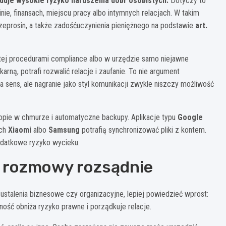
uje wysokie ryzyko naruszenia dóbr osobistych.
Dotyczy to
nie, finansach, miejscu pracy albo intymnych relacjach. W takim
zeprosin, a także zadośćuczynienia pieniężnego na podstawie
art.
tej procedurami compliance albo w urzędzie samo niejawne
rną, potrafi rozwalić relacje i zaufanie. To nie argument
ma sens, ale nagranie jako styl komunikacji zwykle niszczy możliwość
opie w chmurze i automatyczne backupy. Aplikacje typu
Google
ach
Xiaomi
albo
Samsung
potrafią synchronizować pliki z kontem.
odatkowe ryzyko wycieku.
a rozmowy rozsądnie
 ustalenia biznesowe czy organizacyjne, lepiej powiedzieć wprost:
ść obniża ryzyko prawne i porządkuje relacje.