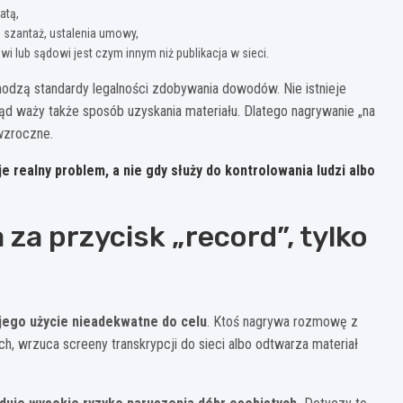
atą,
, szantaż, ustalenia umowy,
 lub sądowi jest czym innym niż publikacja w sieci.
hodzą standardy legalności zdobywania dowodów. Nie istnieje
Sąd waży także sposób uzyskania materiału. Dlatego nagrywanie „na
wzroczne.
 realny problem, a nie gdy służy do kontrolowania ludzi albo
 za przycisk „record”, tylko
jego użycie nieadekwatne do celu
. Ktoś nagrywa rozmowę z
, wrzuca screeny transkrypcji do sieci albo odtwarza materiał