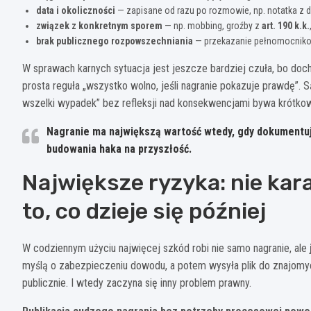
data i okoliczności
— zapisane od razu po rozmowie, np. notatka z d
związek z konkretnym sporem
— np. mobbing, groźby z
art. 190 k.k.
brak publicznego rozpowszechniania
— przekazanie pełnomocnikowi
W sprawach karnych sytuacja jest jeszcze bardziej czuła, bo doc
prosta reguła „wszystko wolno, jeśli nagranie pokazuje prawdę”. 
wszelki wypadek” bez refleksji nad konsekwencjami bywa krótko
Nagranie ma największą wartość wtedy, gdy dokumentuje
budowania haka na przyszłość.
Największe ryzyka: nie kara
to, co dzieje się później
W codziennym użyciu najwięcej szkód robi nie samo nagranie, ale
myślą o zabezpieczeniu dowodu, a potem wysyła plik do znajomych
publicznie. I wtedy zaczyna się inny problem prawny.