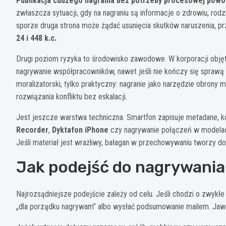
Publikacja cudzego nagrania bez potrzeby procesowej powod
zwłaszcza sytuacji, gdy na nagraniu są informacje o zdrowiu, rodzi
sporze druga strona może żądać usunięcia skutków naruszenia, pr
24 i 448 k.c.
Drugi poziom ryzyka to środowisko zawodowe. W korporacji obję
nagrywanie współpracowników, nawet jeśli nie kończy się sprawą ka
moralizatorski, tylko praktyczny: nagranie jako narzędzie obrony 
rozwiązania konfliktu bez eskalacji.
Jest jeszcze warstwa techniczna. Smartfon zapisuje metadane, k
Recorder
,
Dyktafon iPhone
czy nagrywanie połączeń w model
Jeśli materiał jest wrażliwy, bałagan w przechowywaniu tworzy d
Jak podejść do nagrywani
Najrozsądniejsze podejście zależy od celu. Jeśli chodzi o zwykłe
„dla porządku nagrywam” albo wysłać podsumowanie mailem. Jawno