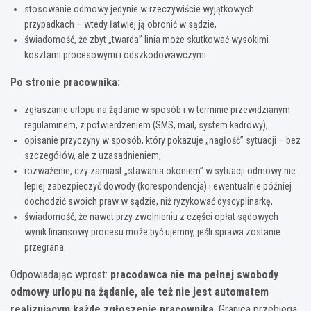
stosowanie odmowy jedynie w rzeczywiście wyjątkowych
przypadkach – wtedy łatwiej ją obronić w sądzie,
świadomość, że zbyt „twarda” linia może skutkować wysokimi
kosztami procesowymi i odszkodowawczymi.
Po stronie pracownika:
zgłaszanie urlopu na żądanie w sposób i w terminie przewidzianym
regulaminem, z potwierdzeniem (SMS, mail, system kadrowy),
opisanie przyczyny w sposób, który pokazuje „nagłość” sytuacji – bez
szczegółów, ale z uzasadnieniem,
rozważenie, czy zamiast „stawania okoniem” w sytuacji odmowy nie
lepiej zabezpieczyć dowody (korespondencja) i ewentualnie później
dochodzić swoich praw w sądzie, niż ryzykować dyscyplinarkę,
świadomość, że nawet przy zwolnieniu z części opłat sądowych
wynik finansowy procesu może być ujemny, jeśli sprawa zostanie
przegrana.
Odpowiadając wprost:
pracodawca nie ma pełnej swobody
odmowy urlopu na żądanie, ale też nie jest automatem
realizującym każde zgłoszenie pracownika
. Granica przebiega