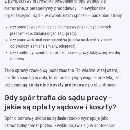
Z perspektywy pracownika odwołanie urlopu wydaje się
niemoralne, z perspektywy pracodawcy – niewykonalne
organizacyjnie. Sąd – w ewentualnym sporze – bada obie strony:
czy pracodawca miał realne alternatywy (przesunięcie innych
pracowników, zmiana organizacji pracy),
czy pracownik miał inne narzędzia (opieka na dziecko, zasiłek
opiekuńczy, zamiana zmiany, telepraca),
czy konflikt był wynikiem braku komunikacji, czy faktycznej twardej
odmowy.
Takie sprawy rzadko są jednoznaczne. To właśnie w tej szarej
strefie zapadają wyroki, które później wpływają na praktykę, ale
też generują
konkretne koszty procesowe
po obu stronach.
Gdy spór trafia do sądu pracy –
jakie są opłaty sądowe i koszty?
Spór o odmowę urlopu na żądanie rzadko występuje jako
samodzielny temat pozwu. Zwykle pojawia się w kontekście: