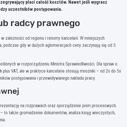
zegrywający płaci całość kosztów. Nawet jeśli wygrasz
iędzy uczestników postępowania.
ub radcy prawnego
w zależności od regionu i renomy kancelarii. W mniejszych
o
, podczas gdy w dużych aglomeracjach ceny zaczynają się od 5
eślonych w rozporządzeniu Ministra Sprawiedliwości. Dla spraw o
h
plus VAT, ale w praktyce kancelarie stosują mnożniki – od 2x do 5x
stników postępowania i przewidywanego nakładu pracy.
awnej
ezentację na rozprawach oraz sporządzenie pism procesowych.
 – to także gromadzenie dokumentów, analiza ksiąg wieczystych,
nia.