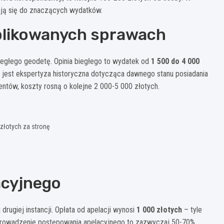
ują się do znaczących wydatków.
plikowanych sprawach
biegłego geodetę. Opinia biegłego to wydatek od
1 500 do 4 000
 jest ekspertyza historyczna dotycząca dawnego stanu posiadania
entów, koszty rosną o kolejne 2 000-5 000 złotych.
złotych za stronę
acyjnego
drugiej instancji. Opłata od apelacji wynosi
1 000 złotych
– tyle
rowadzenie postępowania apelacyjnego to zazwyczaj 50-70%