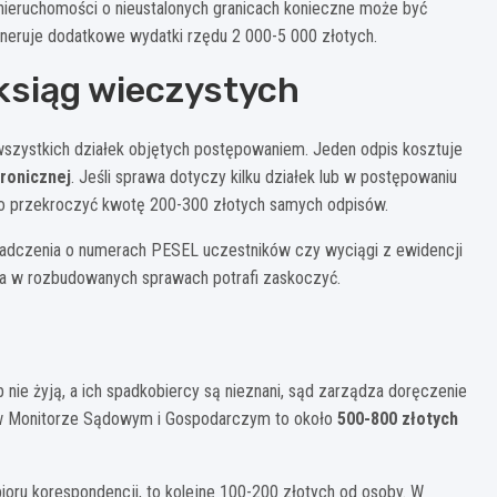
u nieruchomości o nieustalonych granicach konieczne może być
eruje dodatkowe wydatki rzędu 2 000-5 000 złotych.
 ksiąg wieczystych
wszystkich działek objętych postępowaniem. Jeden odpis kosztuje
tronicznej
. Jeśli sprawa dotyczy kilku działek lub w postępowaniu
two przekroczyć kwotę 200-300 złotych samych odpisów.
iadczenia o numerach PESEL uczestników czy wyciągi z ewidencji
czba w rozbudowanych sprawach potrafi zaskoczyć.
ń
nie żyją, a ich spadkobiercy są nieznani, sąd zarządza doręczenie
a w Monitorze Sądowym i Gospodarczym to około
500-800 złotych
oru korespondencji, to kolejne 100-200 złotych od osoby. W