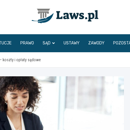
www.laws.pl
TUCJE
PRAWO
SĄD
USTAWY
ZAWODY
POZOST
– koszty i opłaty sądowe