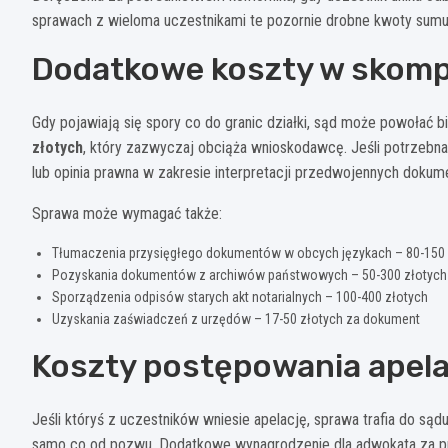
sprawach z wieloma uczestnikami te pozornie drobne kwoty sum
Dodatkowe koszty w skom
Gdy pojawiają się spory co do granic działki, sąd może powołać 
złotych
, który zazwyczaj obciąża wnioskodawcę. Jeśli potrzebna
lub opinia prawna w zakresie interpretacji przedwojennych dokum
Sprawa może wymagać także:
Tłumaczenia przysięgłego dokumentów w obcych językach – 80-150 
Pozyskania dokumentów z archiwów państwowych – 50-300 złotych
Sporządzenia odpisów starych akt notarialnych – 100-400 złotych
Uzyskania zaświadczeń z urzędów – 17-50 złotych za dokument
Koszty postępowania apel
Jeśli któryś z uczestników wniesie apelację, sprawa trafia do sądu 
samo co od pozwu. Dodatkowe wynagrodzenie dla adwokata za p