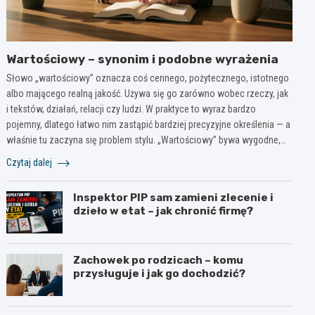
Wartościowy – synonim i podobne wyrażenia
Słowo „wartościowy” oznacza coś cennego, pożytecznego, istotnego
albo mającego realną jakość. Używa się go zarówno wobec rzeczy, jak
i tekstów, działań, relacji czy ludzi. W praktyce to wyraz bardzo
pojemny, dlatego łatwo nim zastąpić bardziej precyzyjne określenia — a
właśnie tu zaczyna się problem stylu. „Wartościowy” bywa wygodne,…
Czytaj dalej
Inspektor PIP sam zamieni zlecenie i
dzieło w etat – jak chronić firmę?
Zachowek po rodzicach – komu
przysługuje i jak go dochodzić?