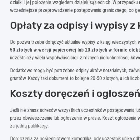
działki i jej położenie względem działek sąsiednich. W przypadk
wcześniejsze przeprowadzenie postępowania granicznego, co gen
Opłaty za odpisy i wypisy z
Do pozwu trzeba dołączyć aktualne wypisy z ksiąg wieczystych 
50 złotych w wersji papierowej lub 20 złotych w formie elek
uczestniczy wielu współwłaścicieli z różnych nieruchomości, ła
Dodatkowo mogą być potrzebne odpisy aktów notarialnych, zaśw
gruntów. Każdy taki dokument to kolejne 20-50 złotych, a ich li
Koszty doręczeń i ogłosze
Jeśli nie znasz adresów wszystkich uczestników postępowania lub 
przez obwieszczenie lub ogłoszenie w prasie. Koszt ogłoszeni
za jedną publikację.
Doręczenia za pośrednictwem komornika, gdy uczestnik unika odbi