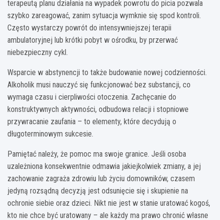
terapeutą planu działania na wypadek powrotu do picia pozwala
szybko zareagować, zanim sytuacja wymknie się spod kontroli.
Często wystarczy powrót do intensywniejszej terapii
ambulatoryjnej lub krótki pobyt w ośrodku, by przerwać
niebezpieczny cykl.
Wsparcie w abstynencji to także budowanie nowej codzienności.
Alkoholik musi nauczyć się funkcjonować bez substancji, co
wymaga czasu i cierpliwości otoczenia. Zachęcanie do
konstruktywnych aktywności, odbudowa relacji i stopniowe
przywracanie zaufania – to elementy, które decydują o
długoterminowym sukcesie.
Pamiętać należy, że pomoc ma swoje granice. Jeśli osoba
uzależniona konsekwentnie odmawia jakiejkolwiek zmiany, a jej
zachowanie zagraża zdrowiu lub życiu domowników, czasem
jedyną rozsądną decyzją jest odsunięcie się i skupienie na
ochronie siebie oraz dzieci. Nikt nie jest w stanie uratować kogoś,
kto nie chce być uratowany – ale każdy ma prawo chronić własne