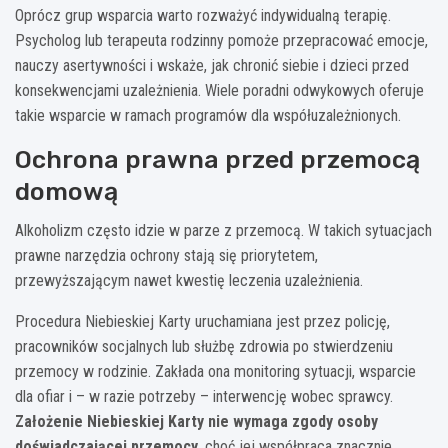
Oprócz grup wsparcia warto rozważyć indywidualną terapię.
Psycholog lub terapeuta rodzinny pomoże przepracować emocje,
nauczy asertywności i wskaże, jak chronić siebie i dzieci przed
konsekwencjami uzależnienia. Wiele poradni odwykowych oferuje
takie wsparcie w ramach programów dla współuzależnionych.
Ochrona prawna przed przemocą
domową
Alkoholizm często idzie w parze z przemocą. W takich sytuacjach
prawne narzędzia ochrony stają się priorytetem,
przewyższającym nawet kwestię leczenia uzależnienia.
Procedura Niebieskiej Karty uruchamiana jest przez policję,
pracowników socjalnych lub służbę zdrowia po stwierdzeniu
przemocy w rodzinie. Zakłada ona monitoring sytuacji, wsparcie
dla ofiar i – w razie potrzeby – interwencję wobec sprawcy.
Założenie Niebieskiej Karty nie wymaga zgody osoby
doświadczającej przemocy
, choć jej współpraca znacznie