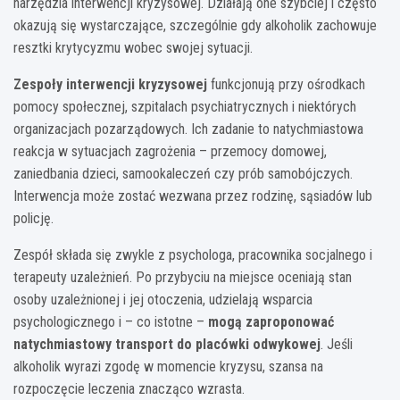
narzędzia interwencji kryzysowej. Działają one szybciej i często
okazują się wystarczające, szczególnie gdy alkoholik zachowuje
resztki krytycyzmu wobec swojej sytuacji.
Zespoły interwencji kryzysowej
funkcjonują przy ośrodkach
pomocy społecznej, szpitalach psychiatrycznych i niektórych
organizacjach pozarządowych. Ich zadanie to natychmiastowa
reakcja w sytuacjach zagrożenia – przemocy domowej,
zaniedbania dzieci, samookaleczeń czy prób samobójczych.
Interwencja może zostać wezwana przez rodzinę, sąsiadów lub
policję.
Zespół składa się zwykle z psychologa, pracownika socjalnego i
terapeuty uzależnień. Po przybyciu na miejsce oceniają stan
osoby uzależnionej i jej otoczenia, udzielają wsparcia
psychologicznego i – co istotne –
mogą zaproponować
natychmiastowy transport do placówki odwykowej
. Jeśli
alkoholik wyrazi zgodę w momencie kryzysu, szansa na
rozpoczęcie leczenia znacząco wzrasta.