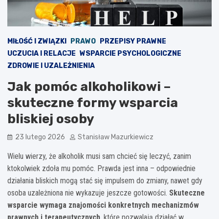
MIŁOŚĆ I ZWIĄZKI
PRAWO
PRZEPISY PRAWNE
UCZUCIA I RELACJE
WSPARCIE PSYCHOLOGICZNE
ZDROWIE I UZALEŻNIENIA
Jak pomóc alkoholikowi –
skuteczne formy wsparcia
bliskiej osoby
23 lutego 2026
Stanisław Mazurkiewicz
Wielu wierzy, że alkoholik musi sam chcieć się leczyć, zanim
ktokolwiek zdoła mu pomóc. Prawda jest inna – odpowiednie
działania bliskich mogą stać się impulsem do zmiany, nawet gdy
osoba uzależniona nie wykazuje jeszcze gotowości.
Skuteczne
wsparcie wymaga znajomości konkretnych mechanizmów
prawnych i terapeutycznych
, które pozwalają działać w