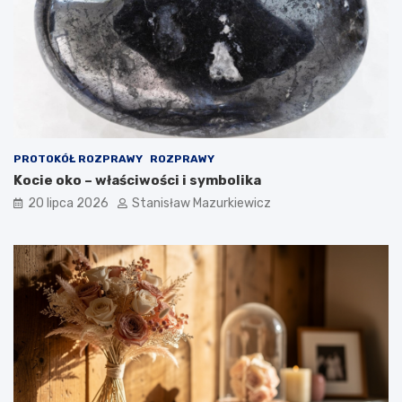
PROTOKÓŁ ROZPRAWY
ROZPRAWY
Kocie oko – właściwości i symbolika
20 lipca 2026
Stanisław Mazurkiewicz