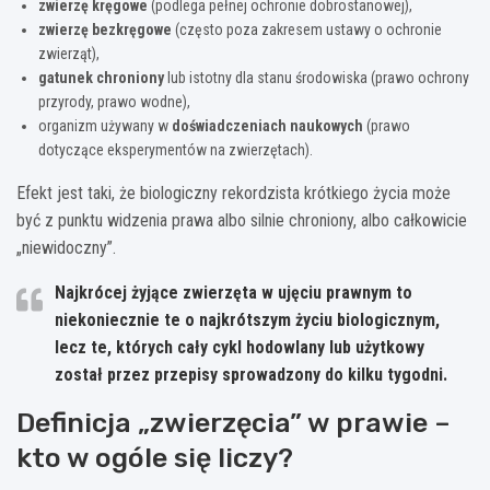
zwierzę kręgowe
(podlega pełnej ochronie dobrostanowej),
zwierzę bezkręgowe
(często poza zakresem ustawy o ochronie
zwierząt),
gatunek chroniony
lub istotny dla stanu środowiska (prawo ochrony
przyrody, prawo wodne),
organizm używany w
doświadczeniach naukowych
(prawo
dotyczące eksperymentów na zwierzętach).
Efekt jest taki, że biologiczny rekordzista krótkiego życia może
być z punktu widzenia prawa albo silnie chroniony, albo całkowicie
„niewidoczny”.
Najkrócej żyjące zwierzęta w ujęciu prawnym to
niekoniecznie te o najkrótszym życiu biologicznym,
lecz te, których cały cykl hodowlany lub użytkowy
został przez przepisy sprowadzony do kilku tygodni.
Definicja „zwierzęcia” w prawie –
kto w ogóle się liczy?