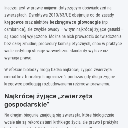
Inaczej jest w prawie unijnym dotyczącym doświadczeń na
zwierzętach. Dyrektywa 2010/63/UE obejmuje co do zasady
kręgowce
oraz niektóre
bezkręgowce głowonogie
(np.
ośmiornice), ale zwykłe owady – w tym najkrócej żyjące gatunki –
są spod niej wyłączone. Można na nich prowadzić doświadczenia
bez całej żmudnej procedury komisji etycznych, choć w praktyce
wiele instytucji stosuje wewnętrzne standardy wyższe niż
wymaga prawo.
W efekcie biolodzy mogą badać najkrócej żyjące zwierzęta
niemal bez formalnych ograniczeń, podczas gdy długo żyjące
kręgowce podlegają rozbudowanemu reżimowi prawnemu.
Najkrócej żyjące „zwierzęta
gospodarskie”
Na drugim biegunie znajdują się zwierzęta, które biologicznie
wcale nie są rekordzistami krótkiego życia, ale prawo i praktyka