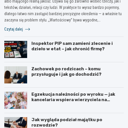
albo mającego realną jakość. Używa się go zarówno wobec rzeczy, jak i
tekstów, działań, relacji czy ludzi. W praktyce to wyraz bardzo pojemny,
dlatego łatwo nim zastąpić bardziej precyzyjne określenia — a właśnie tu
zaczyna się problem stylu. „Wartościowy” bywa wygodne,…
Czytaj dalej
Inspektor PIP sam zamieni zlecenie i
dzieło w etat – jak chronić firmę?
Zachowek po rodzicach – komu
przysługuje i jak go dochodzić?
Egzekucja należności po wyroku — jak
kancelaria wspiera wierzyciela na
kolejnych etapach?
Jak wygląda podział majątku po
rozwodzie?