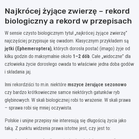
Najkrócej żyjące zwierzę – rekord
biologiczny a rekord w przepisach
W sensie czysto biologicznym tytuł „najkrócej żyjące zwierzę”
najczęściej przypisuje się owadom. Klasycznym przykładem są
jętki (Ephemeroptera)
, których dorosła postać (imago) żyje od
kilku godzin do maksymalnie około
1–2 dób
. Całe „widoczne” dla
człowieka życie dorosłego owada to właściwie jedna doba godów
i składania jaj.
Inni rekordziści to m.in. niektóre
mszyce żerujące sezonowo
czy bardzo krótkowieczne samce niektórych gatunków ryb
głębinowych. W skali biologicznej robi to wrażenie. W skali prawa
– sprawa robi się mniej oczywista.
Polskie i unijne przepisy nie interesują się długością życia jako
taką. Z punktu widzenia prawa istotne jest, czy jest to: