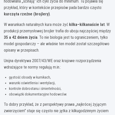
hodowlana „ścinają” ich cykl życia do minimum. Tu pojawia się
przykład, który w kontekście przepisów pada bardzo często:
kurczęta rzeźne (brojlery)
.
W warunkach naturalnych kura może żyć
kilka–kilkanaście lat
. W
produkcji przemysłowej brojler trafia do uboju najczęściej między
35 a 42 dniem życia
. To nie biologia jest tu ograniczeniem, tylko
model gospodarczy – ale właśnie ten model został szczegółowo
opisany w przepisach.
Unijna dyrektywa 2007/43/WE oraz krajowe rozporządzenia
wdrażające te normy regulują m.in.:
gęstość obsady w kurnikach,
warunki oświetlenia i wentylacji,
kontrole dobrostanu i śmiertelności,
obowiązki dokumentacyjne hodowców.
To dobry przykład, że z perspektywy prawa „najkrócej żyjącym
zwierzęciem” staje się często nie jętka z kilkugodzinnym życiem