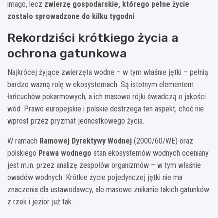
imago, lecz
zwierzę gospodarskie, którego pełne życie
zostało sprowadzone do kilku tygodni
.
Rekordziści krótkiego życia a
ochrona gatunkowa
Najkrócej żyjące zwierzęta wodne – w tym właśnie jętki – pełnią
bardzo ważną rolę w ekosystemach. Są istotnym elementem
łańcuchów pokarmowych, a ich masowe rójki świadczą o jakości
wód. Prawo europejskie i polskie dostrzega ten aspekt, choć nie
wprost przez pryzmat jednostkowego życia.
W ramach
Ramowej Dyrektywy Wodnej
(2000/60/WE) oraz
polskiego
Prawa wodnego
stan ekosystemów wodnych oceniany
jest m.in. przez analizę zespołów organizmów – w tym właśnie
owadów wodnych. Krótkie życie pojedynczej jętki nie ma
znaczenia dla ustawodawcy, ale masowe znikanie takich gatunków
z rzek i jezior już tak.