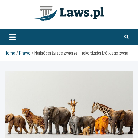
Skip
to
content
www.laws.pl
Home
Prawo
Najkrócej żyjące zwierzę – rekordziści krótkiego życia