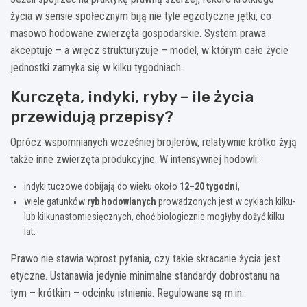
życia w sensie społecznym biją nie tyle egzotyczne jętki, co
masowo hodowane zwierzęta gospodarskie. System prawa
akceptuje – a wręcz strukturyzuje – model, w którym całe życie
jednostki zamyka się w kilku tygodniach.
Kurczęta, indyki, ryby – ile życia
przewidują przepisy?
Oprócz wspomnianych wcześniej brojlerów, relatywnie krótko żyją
także inne zwierzęta produkcyjne. W intensywnej hodowli:
indyki tuczowe dobijają do wieku około
12–20 tygodni
,
wiele gatunków
ryb hodowlanych
prowadzonych jest w cyklach kilku-
lub kilkunastomiesięcznych, choć biologicznie mogłyby dożyć kilku
lat.
Prawo nie stawia wprost pytania, czy takie skracanie życia jest
etyczne. Ustanawia jedynie minimalne standardy dobrostanu na
tym – krótkim – odcinku istnienia. Regulowane są m.in.: