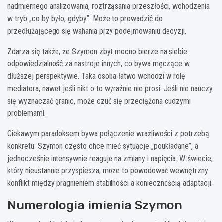
nadmiernego analizowania, roztrząsania przeszłości, wchodzenia
w tryb „co by było, gdyby”. Może to prowadzić do
przedłużającego się wahania przy podejmowaniu decyzji.
Zdarza się także, że Szymon zbyt mocno bierze na siebie
odpowiedzialność za nastroje innych, co bywa męczące w
dłuższej perspektywie. Taka osoba łatwo wchodzi w rolę
mediatora, nawet jeśli nikt o to wyraźnie nie prosi. Jeśli nie nauczy
się wyznaczać granic, może czuć się przeciążona cudzymi
problemami.
Ciekawym paradoksem bywa połączenie wrażliwości z potrzebą
konkretu. Szymon często chce mieć sytuacje „poukładane”, a
jednocześnie intensywnie reaguje na zmiany i napięcia. W świecie,
który nieustannie przyspiesza, może to powodować wewnętrzny
konflikt między pragnieniem stabilności a koniecznością adaptacji.
Numerologia imienia Szymon