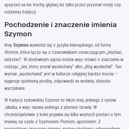
spojrzeć na nie trochę głębiej niż tylko przez pryzmat mody czy
rodzinnej tradycji.
Pochodzenie i znaczenie imienia
Szymon
Imię
Szymon
wywodzi się z języka hebrajskiego, od formy
Shim’on
, która łączy się z czasownikiem oznaczającym „słuchać,
usłyszeć”. W dosłownym ujęciu można więc mówić o znaczeniu w
rodzaju: „ten, który został wysłuchany” albo „Bóg wysłuchał”. Ten
wymiar „wysłuchania” jest w kulturze religijnej bardzo mocny –
sugeruje spełnioną prośbę, odpowiedź na wołanie, dziecko
wyczekane.
W tradycji żydowskiej Szymon to także imię jednego z synów
Jakuba, a więc nazwa jednego z plemion Izraela. W
chrześcijaństwie z kolei pojawia się kilka ważnych postaci o tym
imieniu, na czele z Szymonem Piotrem, apostołem. Z
perspektywy znaczenia imienia, motyw słuchania i odpowiadania