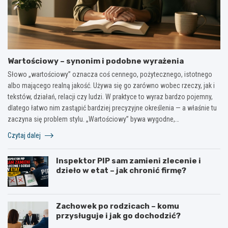
Wartościowy – synonim i podobne wyrażenia
Słowo „wartościowy” oznacza coś cennego, pożytecznego, istotnego
albo mającego realną jakość. Używa się go zarówno wobec rzeczy, jak i
tekstów, działań, relacji czy ludzi. W praktyce to wyraz bardzo pojemny,
dlatego łatwo nim zastąpić bardziej precyzyjne określenia — a właśnie tu
zaczyna się problem stylu. „Wartościowy” bywa wygodne,…
Czytaj dalej
Inspektor PIP sam zamieni zlecenie i
dzieło w etat – jak chronić firmę?
Zachowek po rodzicach – komu
przysługuje i jak go dochodzić?