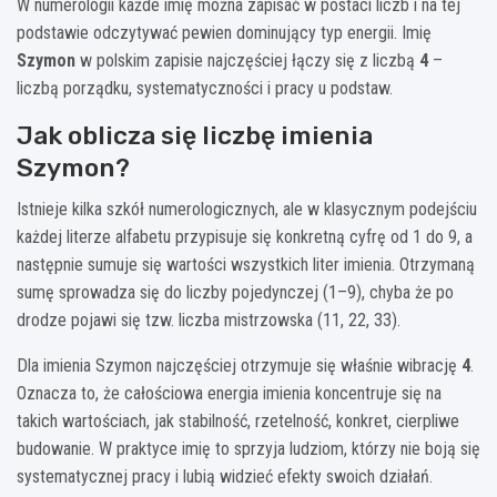
W numerologii każde imię można zapisać w postaci liczb i na tej
podstawie odczytywać pewien dominujący typ energii. Imię
Szymon
w polskim zapisie najczęściej łączy się z liczbą
4
–
liczbą porządku, systematyczności i pracy u podstaw.
Jak oblicza się liczbę imienia
Szymon?
Istnieje kilka szkół numerologicznych, ale w klasycznym podejściu
każdej literze alfabetu przypisuje się konkretną cyfrę od 1 do 9, a
następnie sumuje się wartości wszystkich liter imienia. Otrzymaną
sumę sprowadza się do liczby pojedynczej (1–9), chyba że po
drodze pojawi się tzw. liczba mistrzowska (11, 22, 33).
Dla imienia Szymon najczęściej otrzymuje się właśnie wibrację
4
.
Oznacza to, że całościowa energia imienia koncentruje się na
takich wartościach, jak stabilność, rzetelność, konkret, cierpliwe
budowanie. W praktyce imię to sprzyja ludziom, którzy nie boją się
systematycznej pracy i lubią widzieć efekty swoich działań.