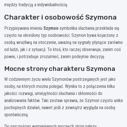
między tradycją a indywidualnością.
Charakter i osobowość Szymona
Przypisywana imieniu
Szymon
symbolika słuchania przekłada się
często na określony typ osobowości. Szymon bywa kojarzony z
osobą wrażliwą na otoczenie, uważną na sygnały płynące zarówno
od ludzi, jak i z sytuacji. To ktoś, kto raczej obserwuje, zanim coś
powie, i potrzebuje zrozumieć, zanim podejmie decyzję.
Mocne strony charakteru Szymona
W codziennym życiu wielu Szymonów postrzeganych jest jako
osoby, na których można polegać. Wynika to z połączenia kilku
jakości: rozwagi, umiejętności słuchania i skłonności do
analizowania faktów. Taki zestaw sprawia, że Szymon często unika
pochopnych działań, nawet jeśli z zewnątrz wygląda na osobę
spontaniczną.
Do najczęściej wymienianych mocnych stron należą: