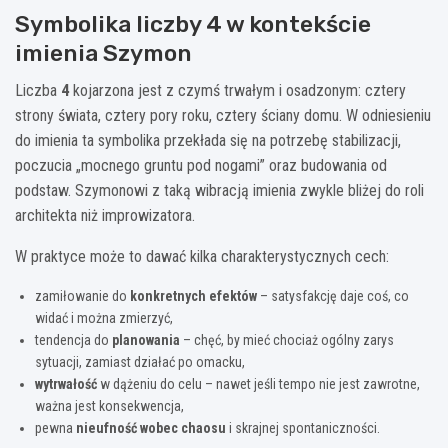
Symbolika liczby 4 w kontekście
imienia Szymon
Liczba
4
kojarzona jest z czymś trwałym i osadzonym: cztery
strony świata, cztery pory roku, cztery ściany domu. W odniesieniu
do imienia ta symbolika przekłada się na potrzebę stabilizacji,
poczucia „mocnego gruntu pod nogami” oraz budowania od
podstaw. Szymonowi z taką wibracją imienia zwykle bliżej do roli
architekta niż improwizatora.
W praktyce może to dawać kilka charakterystycznych cech:
zamiłowanie do
konkretnych efektów
– satysfakcję daje coś, co
widać i można zmierzyć,
tendencja do
planowania
– chęć, by mieć chociaż ogólny zarys
sytuacji, zamiast działać po omacku,
wytrwałość
w dążeniu do celu – nawet jeśli tempo nie jest zawrotne,
ważna jest konsekwencja,
pewna
nieufność wobec chaosu
i skrajnej spontaniczności.