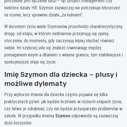
potrzebne jest łączenie ludzi – np. project management czy
niektóre działy HR. Szymon zazwyczaj nie potrzebuje błyszczeć
na scenie, lecz sprawnie działa „za kulisami”.
W dorosłym życiu wiele Szymonów przechodzi charakterystyczną
drogę: od etapu, w którym nadmiernie przejmują się opinią
otoczenia, do momentu, gdy zaczynają lepiej słuchać również
siebie. Im szybciej uda się znaleźć równowagę między
pomaganiem innym a dbaniem o własne granice, tym stabilniejsze i
spokojniejsze staje się życie.
Imię Szymon dla dziecka – plusy i
możliwe dylematy
Przy wyborze imienia dla dziecka często pojawia się kilka
praktycznych pytań: jak będzie brzmiało w różnych etapach życia,
czy łatwo je zdrabniać, czy nie będzie przysparzało problemów w
szkole. W przypadku imienia
Szymon
odpowiedzi są zazwyczaj
dość korzystne.