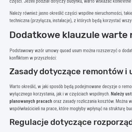
części. Jeżeli podział dotyczy budynku, warto wskazać konkretne
Należy również jasno określić części wspólne nieruchomości, takie
techniczna (przyłącza, instalacje), z których będą korzystać wsz
Dodatkowe klauzule warte 
Podstawowy wzór umowy quoad usum można rozszerzyć o dodatk
konfliktom w przyszłości:
Zasady dotyczące remontów i 
Warto określić, w jaki sposób będą podejmowane decyzje o remo
wyłącznego korzystania, jak i w częściach wspólnych.
Należy ust
planowanych pracach
oraz zasady rozliczania kosztów. Można w
współwłaścicieli na prace, które mogłyby wpłynąć na strukturę b
Regulacje dotyczące rozporzą