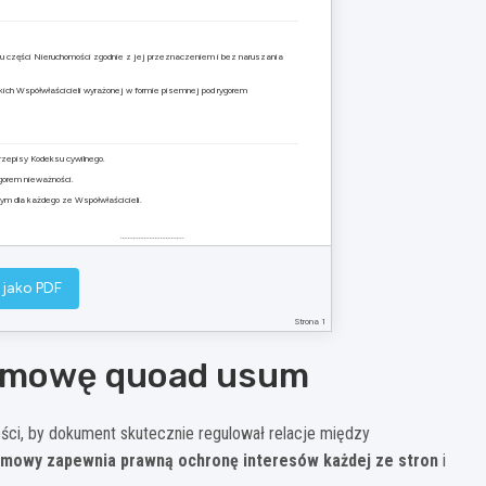
mu części Nieruchomości zgodnie z jej przeznaczeniem i bez naruszania
ch Współwłaścicieli wyrażonej w formie pisemnej pod rygorem
zepisy Kodeksu cywilnego.
gorem nieważności.
m dla każdego ze Współwłaścicieli.
……………………………..
(podpis Współwłaściciela 2)
 jako PDF
zczególnym Współwłaścicielom do wyłącznego korzystania.
Strona 1
 umowę quoad usum
i, by dokument skutecznie regulował relacje między
umowy zapewnia prawną ochronę interesów każdej ze stron
i