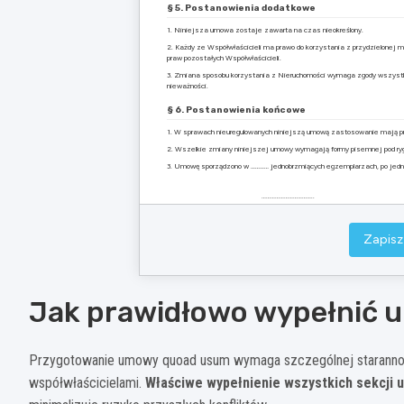
§ 5. Postanowienia dodatkowe
1. Niniejsza umowa zostaje zawarta na czas nieokreślony.
2. Każdy ze Współwłaścicieli ma prawo do korzystania z przydzielonej 
praw pozostałych Współwłaścicieli.
3. Zmiana sposobu korzystania z Nieruchomości wymaga zgody wszystki
nieważności.
§ 6. Postanowienia końcowe
1. W sprawach nieuregulowanych niniejszą umową zastosowanie mają pr
2. Wszelkie zmiany niniejszej umowy wymagają formy pisemnej pod ry
3. Umowę sporządzono w ………… jednobrzmiących egzemplarzach, po jedny
……………………………..
(podpis Współwłaściciela 1)
Załączniki:
Zapisz
1. Plan/szkic Nieruchomości z oznaczeniem części przypadających pos
Jak prawidłowo wypełnić
Przygotowanie umowy quoad usum wymaga szczególnej starannośc
współwłaścicielami.
Właściwe wypełnienie wszystkich sekcji 