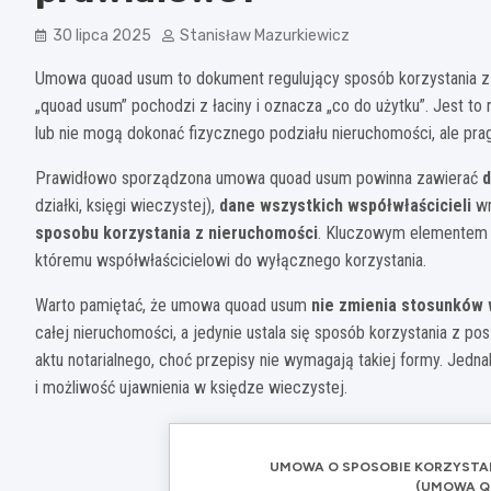
30 lipca 2025
Stanisław Mazurkiewicz
Umowa quoad usum to dokument regulujący sposób korzystania z
„quoad usum” pochodzi z łaciny i oznacza „co do użytku”. Jest to
lub nie mogą dokonać fizycznego podziału nieruchomości, ale pragn
Prawidłowo sporządzona umowa quoad usum powinna zawierać
d
działki, księgi wieczystej),
dane wszystkich współwłaścicieli
wr
sposobu korzystania z nieruchomości
. Kluczowym elementem j
któremu współwłaścicielowi do wyłącznego korzystania.
Warto pamiętać, że umowa quoad usum
nie zmienia stosunków
całej nieruchomości, a jedynie ustala się sposób korzystania z 
aktu notarialnego, choć przepisy nie wymagają takiej formy. Jedn
i możliwość ujawnienia w księdze wieczystej.
UMOWA O SPOSOBIE KORZYSTA
(UMOWA Q