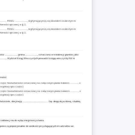
.., PESEL: ……………………, legitymującym/ą się dowodem osobistym nr
homości opisanej w § 2,
.., PESEL: ……………………, legitymującym/ą się dowodem osobistym nr
homości opisanej w § 2,
wości ……………………, gmina ……………………, oznaczona w ewidencji gruntów jako
………………, Wydział Ksiąg Wieczystych prowadzi księgę wieczystą KW nr
omości:
 części Nieruchomości oznaczonej na załączonym planie kolorem ……………., o
gółowy opis części).
 części Nieruchomości oznaczonej na załączonym planie kolorem ……………., o
gółowy opis części).
łaściciele, obejmują: ………………………………………….. (np. drogę dojazdową, studnię,
i oddanej mu do wyłącznego korzystania.
onoszą proporcjonalnie do wielkości przysługujących im udziałów we