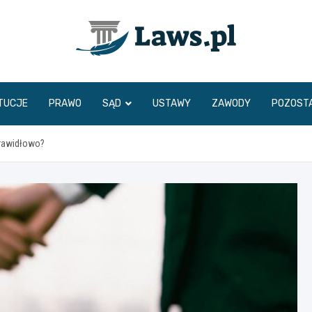
www.laws.pl
TUCJE
PRAWO
SĄD
USTAWY
ZAWODY
POZOST
rawidłowo?