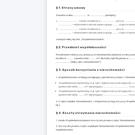
§ 1. Strony umowy
Zawarta w dniu ……………………… w ………………………… pomiędzy:
………………………………… zamieszkałym/ą w ………………………… przy ul. …………………………
……………………. – właścicielem udziału wynoszącego ……….. części w nieruc
………………………………… zamieszkałym/ą w ………………………… przy ul. …………………………
……………………. – właścicielem udziału wynoszącego ……….. części w nieruc
zwanymi dalej łącznie „Współwłaścicielami”.
§ 2. Przedmiot współwłasności
Przedmiotem niniejszej umowy jest nieruchomość położona w miejsco
działka nr …………. o powierzchni …………. m², dla której Sąd Rejonowy w ……
………………………. (dalej jako „Nieruchomość”).
§ 3. Sposób korzystania z nieruchomości
1. Współwłaściciele ustalają następujący sposób korzystania z Nieruch
Współwłaściciel wymieniony w § 1 pkt 1 będzie korzystał wyłącznie z
powierzchni około ………… m², obejmującej ………………………………………….. (szcze
Współwłaściciel wymieniony w § 1 pkt 2 będzie korzystał wyłącznie z
powierzchni około ………… m², obejmującej ………………………………………….. (szcze
2. Części wspólne Nieruchomości, z których korzystają wszyscy Współw
itp.).
§ 4. Koszty utrzymania nieruchomości
1. Każdy Współwłaściciel ponosi koszty utrzymania części Nieruchomośc
2. Koszty utrzymania części wspólnych Nieruchomości Współwłaściciele p
współwłasności.