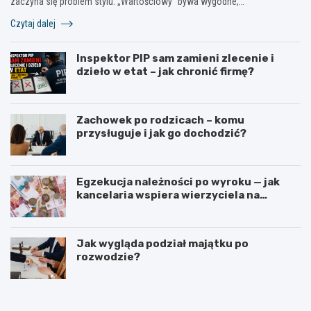
zaczyna się problem stylu. „Wartościowy” bywa wygodne,…
Czytaj dalej
Inspektor PIP sam zamieni zlecenie i
dzieło w etat – jak chronić firmę?
Zachowek po rodzicach – komu
przysługuje i jak go dochodzić?
Egzekucja należności po wyroku — jak
kancelaria wspiera wierzyciela na
kolejnych etapach?
Jak wygląda podział majątku po
rozwodzie?