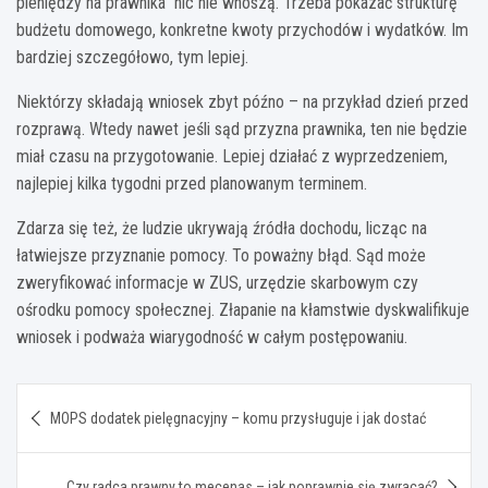
pieniędzy na prawnika” nic nie wnoszą. Trzeba pokazać strukturę
budżetu domowego, konkretne kwoty przychodów i wydatków. Im
bardziej szczegółowo, tym lepiej.
Niektórzy składają wniosek zbyt późno – na przykład dzień przed
rozprawą. Wtedy nawet jeśli sąd przyzna prawnika, ten nie będzie
miał czasu na przygotowanie. Lepiej działać z wyprzedzeniem,
najlepiej kilka tygodni przed planowanym terminem.
Zdarza się też, że ludzie ukrywają źródła dochodu, licząc na
łatwiejsze przyznanie pomocy. To poważny błąd. Sąd może
zweryfikować informacje w ZUS, urzędzie skarbowym czy
ośrodku pomocy społecznej. Złapanie na kłamstwie dyskwalifikuje
wniosek i podważa wiarygodność w całym postępowaniu.
Nawigacja
MOPS dodatek pielęgnacyjny – komu przysługuje i jak dostać
wpisu
Czy radca prawny to mecenas – jak poprawnie się zwracać?