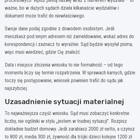
procesowych. Wpisz pełną nazwę wraz z numerem wydziału – to
ważne, bo w dużych sądach działa kilkanaście wydziałów i
dokument może trafić do niewłaściwego.
Swoje dane podaj zgodnie z dowodem osobistym. Jeśli
mieszkasz pod innym adresem niż zameldowanie, wskaż adres do
korespondencji i zaznacz to wyraźnie. Sąd będzie wysyłał pisma,
więc musi wiedzieć, gdzie Cię znaleźć.
Data i miejsce złożenia wniosku to nie formalność – od tego
momentu liczy się termin rozpatrzenia. W sprawach karnych, gdzie
toczy się postępowanie, wniosek powinien trafić do sądu jak
najszybciej.
Uzasadnienie sytuacji materialnej
To najważniejsza część wniosku. Sąd musi zobaczyć konkretne
liczby, nie ogólniki w stylu „jestem w trudnej sytuacji”. Rozpisz
dokładnie budżet domowy. Jeśli zarabiasz 2000 zł netto, a czynsz
to 800 zł, media 300 zł, żywność dla trójki dzieci kolejne 1200 zł