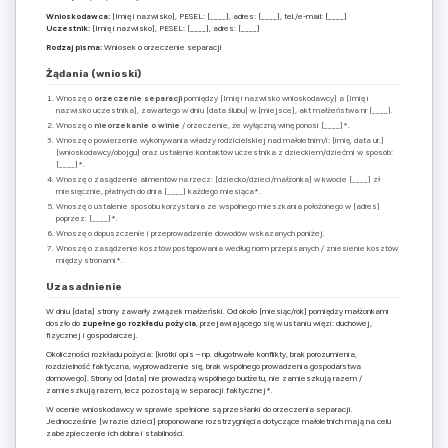
Wnioskodawca:
[Imię i nazwisko], PESEL: [____], adres: [____], tel./e-mail: [____]
Uczestnik:
[Imię i nazwisko], PESEL: [____], adres: [____]
Rodzaj pisma:
Wniosek o orzeczenie separacji
Żądania (wnioski)
Wnoszę o
orzeczenie separacji
pomiędzy [Imię i nazwisko wnioskodawcy] a [Imię i
nazwisko uczestnika], zawartego w dniu [data ślubu] w [miejsce], akt małżeństwa nr [____].
Wnoszę o
nieorzekanie o winie
/ orzeczenie, że wyłączną winę ponosi [____]*.
Wnoszę o powierzenie wykonywania władzy rodzicielskiej nad małoletnim/i: [imię, data ur.]
[wnioskodawcy/obojgu] oraz ustalenie kontaktów uczestnika z dzieckiem/dziećmi w sposób:
[____]*.
Wnoszę o zasądzenie alimentów na rzecz: [dziecko/dzieci/małżonka] w kwocie [____] zł
miesięcznie, płatnych do dnia [____] każdego miesiąca*.
Wnoszę o ustalenie sposobu korzystania ze wspólnego mieszkania położonego w [adres]
poprzez: [____]*.
Wnoszę o dopuszczenie i przeprowadzenie dowodów wskazanych poniżej.
Wnoszę o zasądzenie kosztów postępowania według norm przepisanych / zniesienie kosztów
między stronami*.
Uzasadnienie
W dniu [data] strony zawarły związek małżeński. Od około [miesiąc/rok] pomiędzy małżonkami
doszło do
zupełnego rozkładu pożycia
, przejawiającego się w ustaniu więzi: duchowej,
fizycznej i gospodarczej.
Okoliczności rozkładu pożycia: [krótki opis – np. długotrwałe konflikty, brak porozumienia,
rozdzielność faktyczna, wyprowadzenie się, brak wspólnego prowadzenia gospodarstwa
domowego]. Strony od [data] nie prowadzą wspólnego budżetu, nie zamieszkują razem /
zamieszkują razem, lecz pozostają w separacji faktycznej*.
W ocenie wnioskodawcy w sprawie spełnione są przesłanki do orzeczenia separacji.
Jednocześnie [w razie dzieci] proponowane rozstrzygnięcia dotyczące małoletnich mają na celu
zabezpieczenie ich dobra i stabilności.