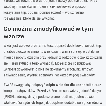
zarobkowe rodziców oraz dotychczasowy podział opieki. Przy
wspólnym mieszkaniu możesz zawnioskować o sposób
korzystania (np. podział pomieszczeń) – wpisz realne
rozwiązanie, które da się wykonać.
Co można zmodyfikować w tym
wzorze
Wzór jest celowo prosty: możesz dopisać dodatkowe wnioski (np.
o zabezpieczenie alimentów na czas trwania sprawy, o ustalenie
miejsca pobytu dziecka przy jednym z rodziców, o zakaz zbliżania
się – jeśli sytuacja tego wymaga). Możesz też rozbudować
„Wnioski dowodowe” o kolejne dokumenty (rachunki, umowy,
zaświadczenia, wydruki rozmów) i wskazać więcej świadków.
Zwróć uwagę, aby dołączyć
odpis wniosku dla uczestnika
oraz
komplet załączników. Przed złożeniem sprawdź zgodność danych
(PESEL, adresy, daty) i podpisz pismo. Jeśli nie jesteś pewien
właściwości sądu lub tego, jakie żądania dodatkowe są zasadne w