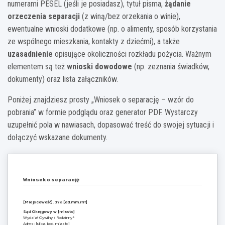
numerami PESEL (jeśli je posiadasz), tytuł pisma,
żądanie
orzeczenia separacji
(z winą/bez orzekania o winie),
ewentualne wnioski dodatkowe (np. o alimenty, sposób korzystania
ze wspólnego mieszkania, kontakty z dziećmi), a także
uzasadnienie
opisujące okoliczności rozkładu pożycia. Ważnym
elementem są też
wnioski dowodowe
(np. zeznania świadków,
dokumenty) oraz lista załączników.
Poniżej znajdziesz prosty „Wniosek o separację – wzór do
pobrania” w formie podglądu oraz generator PDF. Wystarczy
uzupełnić pola w nawiasach, dopasować treść do swojej sytuacji i
dołączyć wskazane dokumenty.
Wniosek o separację
[Miejscowość]
, dnia
[dd.mm.rrrr]
Sąd Okręgowy w [miasto]
Wydział Cywilny / Rodzinny*
Adres: [ulica, kod, miasto]