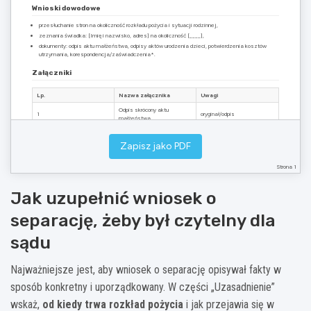
Wnioski dowodowe
przesłuchanie stron na okoliczność rozkładu pożycia i sytuacji rodzinnej,
zeznania świadka: [Imię i nazwisko, adres] na okoliczność [____],
dokumenty: odpis aktu małżeństwa, odpisy aktów urodzenia dzieci, potwierdzenia kosztów
utrzymania, korespondencja/zaświadczenia*.
Załączniki
Lp.
Nazwa załącznika
Uwagi
Odpis skrócony aktu
1
oryginał/odpis
małżeństwa
Odpisy aktów urodzenia
2
dla każdego dziecka
dzieci (jeśli dotyczy)
Zapisz jako PDF
Odpis wniosku dla
3
komplet
uczestnika + załączniki
Strona 1
Podpis wnioskodawcy: ____________________________
Jak uzupełnić wniosek o
* Niepotrzebne skreślić / dostosować do sprawy. Wygenerowano:
06.08.2026
separację, żeby był czytelny dla
sądu
Najważniejsze jest, aby wniosek o separację opisywał fakty w
sposób konkretny i uporządkowany. W części „Uzasadnienie”
wskaż,
od kiedy trwa rozkład pożycia
i jak przejawia się w