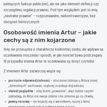
pełniących funkcje publiczne), ale nie jako element definicji czy
szczególnej regulacji prawnej. Pod tym względem jest to imię
„neutralne prawnie” – rozpoznawalne, niekontrowersyjne, bez
obciążeń historycznych.
Osobowość imienia Artur – jakie
cechy są z nim kojarzone
Imię nie przesądza o charakterze konkretnej osoby, ale wpływa na
oczekiwania otoczenia i sposób, w jaki nosiciel bywa postrzegany.
W przypadku imienia Artur te oczekiwania są dosyć czytelne.
Z imieniem Artur zazwyczaj wiąże się:
poczucie odpowiedzialności
– otoczenie toleruje u Artura mniej
„dziecinnych” zachowań, szybciej oczekuje dojrzałości,
stałość poglądów
– imię brzmi „poważnie”, więc ludzie często
zakładają, że Artur ma swoje zdanie i nie zmienia go co chwilę,
pewną rezerwę
– nie kojarzy się z wesołkiem, raczej z kimś
wyważonym, nawet jeśli w praktyce bywa inaczej,