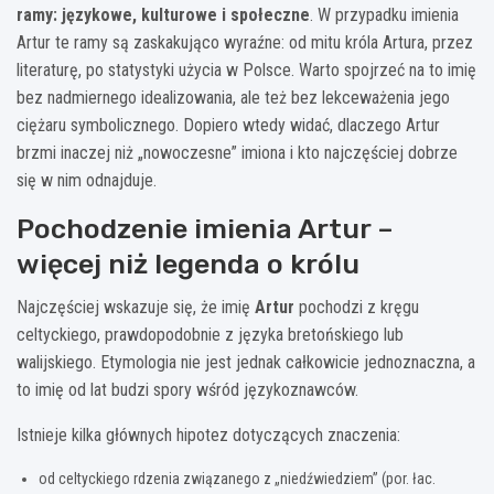
ramy: językowe, kulturowe i społeczne
. W przypadku imienia
Artur te ramy są zaskakująco wyraźne: od mitu króla Artura, przez
literaturę, po statystyki użycia w Polsce. Warto spojrzeć na to imię
bez nadmiernego idealizowania, ale też bez lekceważenia jego
ciężaru symbolicznego. Dopiero wtedy widać, dlaczego Artur
brzmi inaczej niż „nowoczesne” imiona i kto najczęściej dobrze
się w nim odnajduje.
Pochodzenie imienia Artur –
więcej niż legenda o królu
Najczęściej wskazuje się, że imię
Artur
pochodzi z kręgu
celtyckiego, prawdopodobnie z języka bretońskiego lub
walijskiego. Etymologia nie jest jednak całkowicie jednoznaczna, a
to imię od lat budzi spory wśród językoznawców.
Istnieje kilka głównych hipotez dotyczących znaczenia:
od celtyckiego rdzenia związanego z „niedźwiedziem” (por. łac.