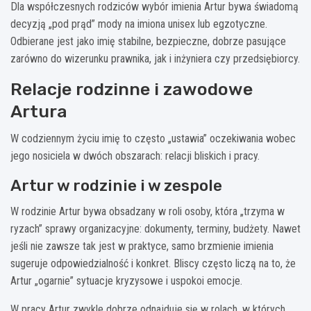
Dla współczesnych rodziców wybór imienia Artur bywa świadomą
decyzją „pod prąd” mody na imiona unisex lub egzotyczne.
Odbierane jest jako imię stabilne, bezpieczne, dobrze pasujące
zarówno do wizerunku prawnika, jak i inżyniera czy przedsiębiorcy.
Relacje rodzinne i zawodowe
Artura
W codziennym życiu imię to często „ustawia” oczekiwania wobec
jego nosiciela w dwóch obszarach: relacji bliskich i pracy.
Artur w rodzinie i w zespole
W rodzinie Artur bywa obsadzany w roli osoby, która „trzyma w
ryzach” sprawy organizacyjne: dokumenty, terminy, budżety. Nawet
jeśli nie zawsze tak jest w praktyce, samo brzmienie imienia
sugeruje odpowiedzialność i konkret. Bliscy często liczą na to, że
Artur „ogarnie” sytuacje kryzysowe i uspokoi emocje.
W pracy Artur zwykle dobrze odnajduje się w rolach, w których