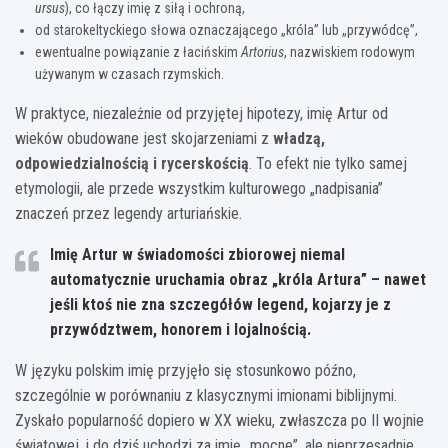
ursus
), co łączy imię z siłą i ochroną,
od starokeltyckiego słowa oznaczającego „króla” lub „przywódcę”,
ewentualne powiązanie z łacińskim
Artorius
, nazwiskiem rodowym
używanym w czasach rzymskich.
W praktyce, niezależnie od przyjętej hipotezy, imię Artur od
wieków obudowane jest skojarzeniami z
władzą,
odpowiedzialnością i rycerskością
. To efekt nie tylko samej
etymologii, ale przede wszystkim kulturowego „nadpisania”
znaczeń przez legendy arturiańskie.
Imię
Artur
w świadomości zbiorowej niemal
automatycznie uruchamia obraz „króla Artura” – nawet
jeśli ktoś nie zna szczegółów legend, kojarzy je z
przywództwem, honorem i lojalnością.
W języku polskim imię przyjęło się stosunkowo późno,
szczególnie w porównaniu z klasycznymi imionami biblijnymi.
Zyskało popularność dopiero w XX wieku, zwłaszcza po II wojnie
światowej, i do dziś uchodzi za imię „mocne”, ale nieprzesadnie