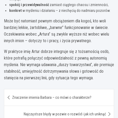
spokój i przewidywalność
zamiast ciągłego chaosu i zmienności,
konkret
w myśleniu i działaniu – z niechęcią do nadmiaru pozorów.
Może być natomiast pewnym obciążeniem dla kogoś, kto woli
bardziej lekkie, żartobliwe, „barwne” funkcjonowanie w świecie.
Oczekiwania wobec „Artura” są zwykle wyższe niż wobec wielu
innych imion – dotyczy to i pracy, i życia prywatnego.
W praktyce imię Artur dobrze integruje się z tożsamością osób,
które potrafią połączyć odpowiedzialność z pewną autonomią
myślenia. Nie wymaga udawania „duszy towarzystwa”, ale premiuje
stabilność, umiejętność dotrzymywania słowa i gotowość do
stanięcia na pierwszej linii, gdy sytuacja tego wymaga.
Nawigacja
Znaczenie imienia Barbara – co mówi o charakterze?
wpisu
Najczęstsze błędy w pozwie o rozwód i jak ich uniknąć