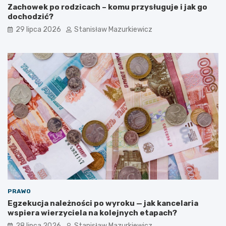
Zachowek po rodzicach – komu przysługuje i jak go
dochodzić?
29 lipca 2026
Stanisław Mazurkiewicz
PRAWO
Egzekucja należności po wyroku — jak kancelaria
wspiera wierzyciela na kolejnych etapach?
28 lipca 2026
Stanisław Mazurkiewicz