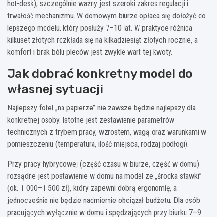
hot-desk), szczególnie ważny jest szeroki zakres regulacji i
trwałość mechanizmu. W domowym biurze opłaca się dołożyć do
lepszego modelu, który posłuży 7–10 lat. W praktyce różnica
kilkuset złotych rozkłada się na kilkadziesiąt złotych rocznie, a
komfort i brak bólu pleców jest zwykle wart tej kwoty.
Jak dobrać konkretny model do
własnej sytuacji
Najlepszy fotel „na papierze” nie zawsze będzie najlepszy dla
konkretnej osoby. Istotne jest zestawienie parametrów
technicznych z trybem pracy, wzrostem, wagą oraz warunkami w
pomieszczeniu (temperatura, ilość miejsca, rodzaj podłogi).
Przy pracy hybrydowej (część czasu w biurze, część w domu)
rozsądne jest postawienie w domu na model ze „środka stawki”
(ok. 1 000–1 500 zł), który zapewni dobrą ergonomię, a
jednocześnie nie będzie nadmiernie obciążał budżetu. Dla osób
pracujących wyłącznie w domu i spędzających przy biurku 7–9