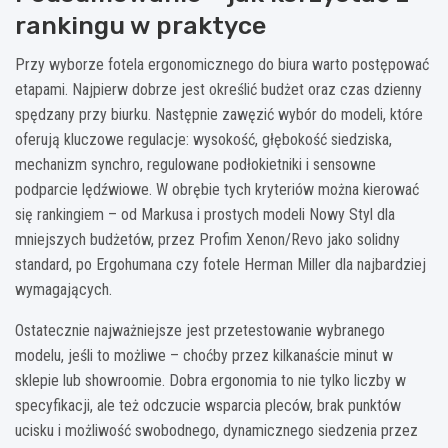
rankingu w praktyce
Przy wyborze fotela ergonomicznego do biura warto postępować
etapami. Najpierw dobrze jest określić budżet oraz czas dzienny
spędzany przy biurku. Następnie zawęzić wybór do modeli, które
oferują kluczowe regulacje: wysokość, głębokość siedziska,
mechanizm synchro, regulowane podłokietniki i sensowne
podparcie lędźwiowe. W obrębie tych kryteriów można kierować
się rankingiem – od Markusa i prostych modeli Nowy Styl dla
mniejszych budżetów, przez Profim Xenon/Revo jako solidny
standard, po Ergohumana czy fotele Herman Miller dla najbardziej
wymagających.
Ostatecznie najważniejsze jest przetestowanie wybranego
modelu, jeśli to możliwe – choćby przez kilkanaście minut w
sklepie lub showroomie. Dobra ergonomia to nie tylko liczby w
specyfikacji, ale też odczucie wsparcia pleców, brak punktów
ucisku i możliwość swobodnego, dynamicznego siedzenia przez