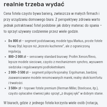
realnie trzeba wydać
Cena fotela często bywa barierą, zwłaszcza w małych firmach i
przy urządzaniu domowego biura. Z perspektywy zdrowia warto
jednak potraktować fotel podobnie jak dobry materac do spania –
to sprzęt używany codziennie przez wiele godzin.
Do 800 zł
– segment podstawowy, modele typu Markus, proste fotele
Nowy Styl; lepsze niż „krzesło kuchenne”, ale z ograniczoną
regulacją.
800–2 000 zł
– sensowny standard biurowy: Profim Xenon/Revo,
lepsze modele sieciowe, często z mechanizmem synchro, wysuwem
siedziska i regulowanymi podłokietnikami.
2 000–3 500 zł
– segment półprofesjonalny: Ergohuman, bardziej
zaawansowane modele renomowanych marek; realny skok komfortu
i trwałości.
3 500+ zł
– topowe fotele premium (Herman Miller, Steelcase, itp.),
często opłacalne również jako sprzęt „z drugiej ręki” w dobrym stanie.
W biurach, gdzie z jednego fotela korzysta wiele osób (rotacja,