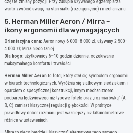
częste zmiany pozycji. Przy zakupie używanego egzemplarza
warto zwrócić uwagę na stan siatki (rozciągnięcie) i mechanizmu.
5. Herman Miller Aeron / Mirra –
ikony ergonomii dla wymagających
Orientacyjna cena:
Aeron nowy 6 000–8 000 zł, używany 2 500–
4 000 zł; Mirra nieco taniej
Dla kogo:
użytkownicy 6–10 godzin dziennie, oczekiwanie
maksymalnego komfortu i trwałości
Herman Miller Aeron
to fotel, który stał się symbolem ergonomii
w biurach technologicznych. Wyróżnia się siatkowym siedziskiem i
oparciem o specyficznej konstrukcji, innym mechanizmem
podparcia lędźwiowego niż typowe fotele oraz „rozmiarówką” (A,
B, C) zamiast klasycznej regulacji głębokości. W praktyce
prawidłowy dobór rozmiaru jest ważniejszy niż kilkumilimetrowe
różnice w ustawieniach.
Mirra to nieco bardziej „klasyczna” alternatywa tego samego