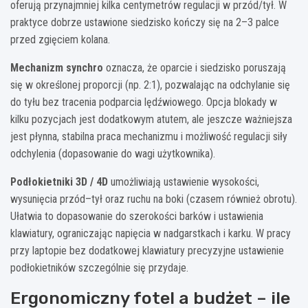
oferują przynajmniej kilka centymetrów regulacji w przód/tył. W
praktyce dobrze ustawione siedzisko kończy się na 2–3 palce
przed zgięciem kolana.
Mechanizm synchro
oznacza, że oparcie i siedzisko poruszają
się w określonej proporcji (np. 2:1), pozwalając na odchylanie się
do tyłu bez tracenia podparcia lędźwiowego. Opcja blokady w
kilku pozycjach jest dodatkowym atutem, ale jeszcze ważniejsza
jest płynna, stabilna praca mechanizmu i możliwość regulacji siły
odchylenia (dopasowanie do wagi użytkownika).
Podłokietniki 3D / 4D
umożliwiają ustawienie wysokości,
wysunięcia przód–tył oraz ruchu na boki (czasem również obrotu).
Ułatwia to dopasowanie do szerokości barków i ustawienia
klawiatury, ograniczając napięcia w nadgarstkach i karku. W pracy
przy laptopie bez dodatkowej klawiatury precyzyjne ustawienie
podłokietników szczególnie się przydaje.
Ergonomiczny fotel a budżet – ile