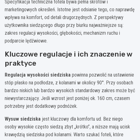
Specyfikacja techniczna fotela bywa pełna skrótów i
marketingowych określeń. Istotne jest odsianie tego, co naprawdę
wpływa na komfort, od detali drugorzędnych. Z perspektywy
użytkownika siedzącego długo przy biurku najważniejsze są:
zakres regulacji wysokości, głębokości, mechanizm ruchu i
podparcie lędźwiowe.
Kluczowe regulacje i ich znaczenie w
praktyce
Regulacja wysokości siedziska
powinna pozwolić na ustawienie
stóp płasko na podłodze, z kolanami w okolicy 90°. Przy osobach
bardzo niskich lub bardzo wysokich standardowy zakres może być
niewystarczający. Jeśli wzrost jest poniżej ok. 160 cm, czasem
potrzebny jest dodatkowy podnóżek.
Wysuw siedziska
jest kluczowy dla komfortu ud. Bez niego
osoby wysokie często siedzą zbyt „krótko”, a niższe mają ucisk
krawędzią siedziska pod kolanami. Warto szukać foteli, które