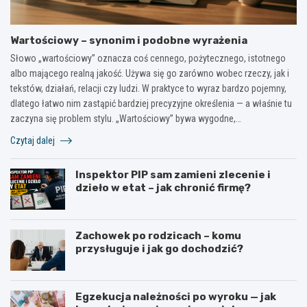
Wartościowy – synonim i podobne wyrażenia
Słowo „wartościowy” oznacza coś cennego, pożytecznego, istotnego
albo mającego realną jakość. Używa się go zarówno wobec rzeczy, jak i
tekstów, działań, relacji czy ludzi. W praktyce to wyraz bardzo pojemny,
dlatego łatwo nim zastąpić bardziej precyzyjne określenia — a właśnie tu
zaczyna się problem stylu. „Wartościowy” bywa wygodne,…
Czytaj dalej
Inspektor PIP sam zamieni zlecenie i
dzieło w etat – jak chronić firmę?
Zachowek po rodzicach – komu
przysługuje i jak go dochodzić?
Egzekucja należności po wyroku — jak