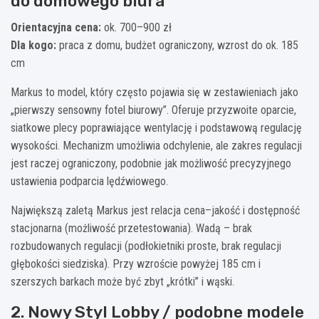
do domowego biura
Orientacyjna cena:
ok. 700–900 zł
Dla kogo:
praca z domu, budżet ograniczony, wzrost do ok. 185
cm
Markus to model, który często pojawia się w zestawieniach jako
„pierwszy sensowny fotel biurowy”. Oferuje przyzwoite oparcie,
siatkowe plecy poprawiające wentylację i podstawową regulację
wysokości. Mechanizm umożliwia odchylenie, ale zakres regulacji
jest raczej ograniczony, podobnie jak możliwość precyzyjnego
ustawienia podparcia lędźwiowego.
Największą zaletą Markus jest relacja cena–jakość i dostępność
stacjonarna (możliwość przetestowania). Wadą – brak
rozbudowanych regulacji (podłokietniki proste, brak regulacji
głębokości siedziska). Przy wzroście powyżej 185 cm i
szerszych barkach może być zbyt „krótki” i wąski.
2. Nowy Styl Lobby / podobne modele