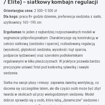
/ Elite) – siatkowy kombajn regulacji
Orientacyjna cena:
2 500–3 500 zł
Dla kogo:
praca 8+ godzin dziennie, preferencja siedziska z siatki,
użytkownicy 165–195 cm
Ergohuman
to jeden z najbardziej rozpoznawalnych modeli w
segmencie półprofesjonalnym. Charakteryzuje się konstrukcją w
całości siatkową (siedzisko i oparcie), rozbudowaną regulacją
(wysokość, głębokość siedziska, wysokość i kąt oparcia,
podparcie lędźwiowe) oraz szerokimi podłokietnikami
regulowanymi w kilku płaszczyznach. W praktyce pozwala bardzo
precyzyjnie ustawić fotel pod konkretną sylwetkę i nawyki
siedzenia.
Siatka ma swoje plusy i minusy: zapewnia świetną wentylację, co
docenia się szczególnie latem, ale dla części osób może być zbyt
twarda w okolicach ud przy wielogodzinnym siedzeniu. Model
dobrze sprawdzi się u osób, które lubią „dynamiczne” siedzenie i