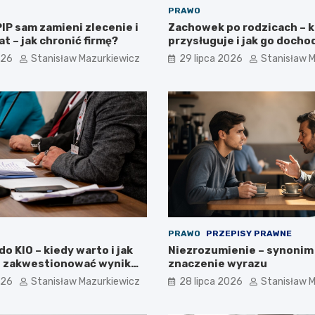
PRAWO
IP sam zamieni zlecenie i
Zachowek po rodzicach – 
at – jak chronić firmę?
przysługuje i jak go docho
026
Stanisław Mazurkiewicz
29 lipca 2026
Stanisław 
PRAWO
PRZEPISY PRAWNE
o KIO – kiedy warto i jak
Niezrozumienie – synonim 
 zakwestionować wynik
znaczenie wyrazu
026
Stanisław Mazurkiewicz
28 lipca 2026
Stanisław 