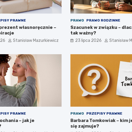
PISY PRAWNE
PRAWO
PRAWO RODZINNE
 prezent własnoręcznie –
Szacunek w związku – dlac
iracje
tak ważny?
026
Stanisław Mazurkiewicz
23 lipca 2026
Stanisław 
PISY PRAWNE
PRAWO
PRZEPISY PRAWNE
chania – jak je
Barbara Tomkowiak – kim j
?
się zajmuje?