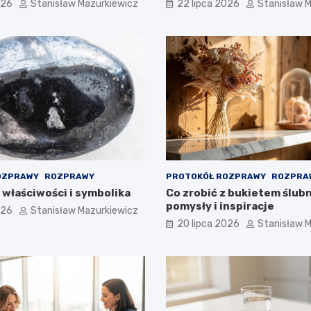
026
Stanisław Mazurkiewicz
22 lipca 2026
Stanisław 
OZPRAWY
ROZPRAWY
PROTOKÓŁ ROZPRAWY
ROZPRA
 właściwości i symbolika
Co zrobić z bukietem ślub
pomysły i inspiracje
026
Stanisław Mazurkiewicz
20 lipca 2026
Stanisław 