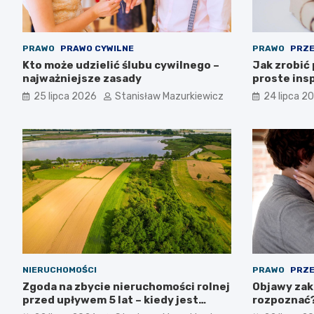
PRAWO
PRAWO CYWILNE
PRAWO
PRZE
Kto może udzielić ślubu cywilnego –
Jak zrobić
najważniejsze zasady
proste insp
25 lipca 2026
Stanisław Mazurkiewicz
24 lipca 2
NIERUCHOMOŚCI
PRAWO
PRZE
Zgoda na zbycie nieruchomości rolnej
Objawy zako
przed upływem 5 lat – kiedy jest
rozpoznać
możliwa