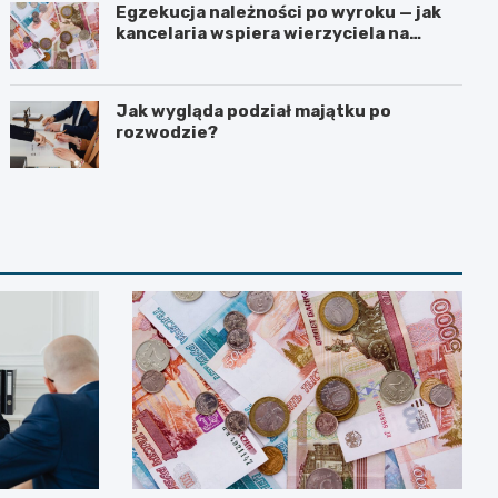
Egzekucja należności po wyroku — jak
kancelaria wspiera wierzyciela na
kolejnych etapach?
Jak wygląda podział majątku po
rozwodzie?