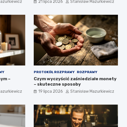
Mazurkiewicz
21 lipca 2026
Stanisław Mazurkiewicz
WY
PROTOKÓŁ ROZPRAWY
ROZPRAWY
nym –
Czym wyczyścić zaśniedziałe monety
– skuteczne sposoby
Mazurkiewicz
19 lipca 2026
Stanisław Mazurkiewicz