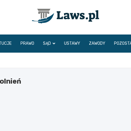
www.laws.pl
TUCJE
PRAWO
SĄD
USTAWY
ZAWODY
POZOST
olnień