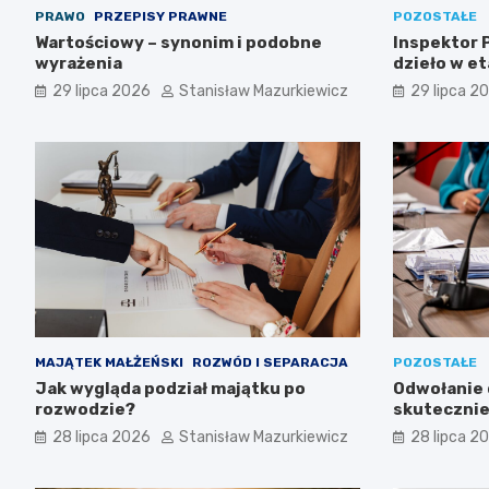
PRAWO
PRZEPISY PRAWNE
POZOSTAŁE
Wartościowy – synonim i podobne
Inspektor P
wyrażenia
dzieło w et
29 lipca 2026
Stanisław Mazurkiewicz
29 lipca 2
MAJĄTEK MAŁŻEŃSKI
ROZWÓD I SEPARACJA
POZOSTAŁE
Jak wygląda podział majątku po
Odwołanie d
rozwodzie?
skutecznie
przetargu
28 lipca 2026
Stanisław Mazurkiewicz
28 lipca 2