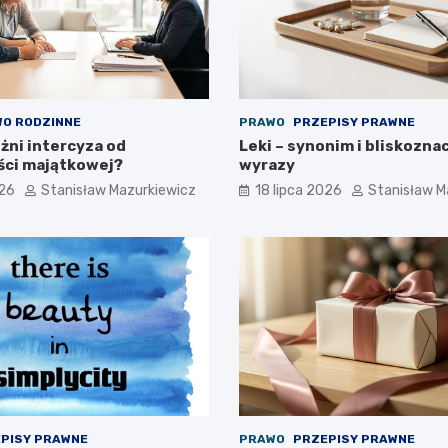
O RODZINNE
PRAWO
PRZEPISY PRAWNE
żni intercyza od
Leki – synonim i bliskozna
ści majątkowej?
wyrazy
026
Stanisław Mazurkiewicz
18 lipca 2026
Stanisław M
PISY PRAWNE
PRAWO
PRZEPISY PRAWNE