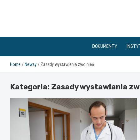
Skip
to
content
DOKUMENTY
INSTY
Home
Newsy
Zasady wystawiania zwolnień
Kategoria:
Zasady wystawiania zw