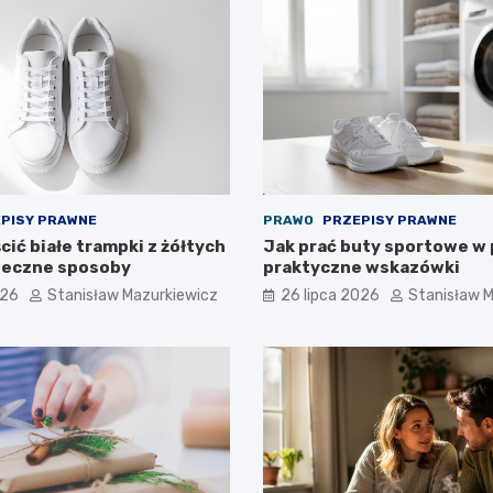
PISY PRAWNE
PRAWO
PRZEPISY PRAWNE
ić białe trampki z żółtych
Jak prać buty sportowe w 
teczne sposoby
praktyczne wskazówki
026
Stanisław Mazurkiewicz
26 lipca 2026
Stanisław 