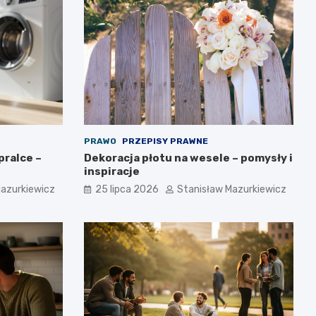
PRAWO
PRZEPISY PRAWNE
pralce –
Dekoracja płotu na wesele – pomysły i
inspiracje
Mazurkiewicz
25 lipca 2026
Stanisław Mazurkiewicz