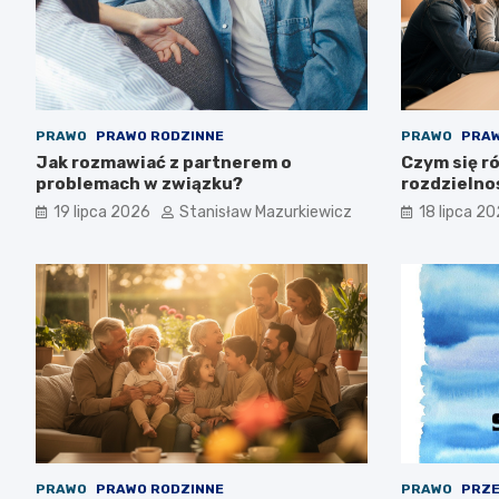
PRAWO
PRAWO RODZINNE
PRAWO
PRAW
Jak rozmawiać z partnerem o
Czym się ró
problemach w związku?
rozdzielno
19 lipca 2026
Stanisław Mazurkiewicz
18 lipca 2
PRAWO
PRAWO RODZINNE
PRAWO
PRZE