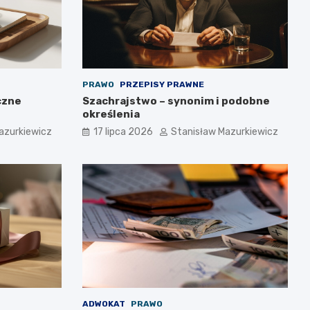
PRAWO
PRZEPISY PRAWNE
czne
Szachrajstwo – synonim i podobne
określenia
azurkiewicz
17 lipca 2026
Stanisław Mazurkiewicz
ADWOKAT
PRAWO