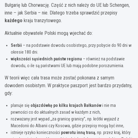
Bułgarię lub Chorwację. Część z nich należy do UE lub Schengen,
inne – jak Serbia – nie. Dlatego trzeba sprawdzić przepisy
każdego
kraju tranzytowego.
Aktualnie obywatele Polski mogą wjechać do:
Serbii
– na podstawie dowodu osobistego, przy pobycie do 90 dni w
okresie 180 dni.
większości sąsiednich państw regionu
– również na podstawie
dowodu, o ile są państwami UE lub mają podobne porozumienia.
W teorii więc cała trasa może zostać pokonana z samym
dowodem osobistym. W praktyce paszport jest bardzo przydatny,
gdy:
planuje się
objazdówkę po kilku krajach Bałkanów
i nie ma
pewności co do aktualnych zasad w każdym z nich,
rozważany jest wypad „za granicę granicy”, np. krótki wyjazd z
Macedonii do Albanii czy Kosowa, gdzie przepisy mogą być inne,
istnieje ryzyko konieczności
powrotu inną trasą
, np. przez kraj, który