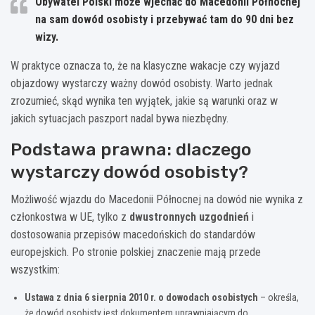
Obywatel Polski może wjechać do Macedonii Północnej
na sam dowód osobisty i przebywać tam do 90 dni bez
wizy.
W praktyce oznacza to, że na klasyczne wakacje czy wyjazd
objazdowy wystarczy ważny dowód osobisty. Warto jednak
zrozumieć, skąd wynika ten wyjątek, jakie są warunki oraz w
jakich sytuacjach paszport nadal bywa niezbędny.
Podstawa prawna: dlaczego
wystarczy dowód osobisty?
Możliwość wjazdu do Macedonii Północnej na dowód nie wynika z
członkostwa w UE, tylko z
dwustronnych uzgodnień
i
dostosowania przepisów macedońskich do standardów
europejskich. Po stronie polskiej znaczenie mają przede
wszystkim:
Ustawa z dnia 6 sierpnia 2010 r. o dowodach osobistych
– określa,
że dowód osobisty jest dokumentem uprawniającym do