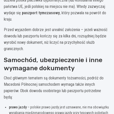
udziela polska placówka dyplomatyczna (lub konsularna innego
państwa UE, jeśli polskiej na miejscu nie ma). Wtedy zazwyczaj
wydaje się
paszport tymczasowy
, który pozwala na powrót do
kraju.
Przed wyjazdem dobrze jest urealnić założenia – jeżeli ważność
dowodu lub paszportu kończy się za kilka dni, rozsądniej będzie
wyrobić nowy dokument, niż liczyć na przychylność służb
granicznych.
Samochód, ubezpieczenie i inne
wymagane dokumenty
Choć głównym tematem są dokumenty tożsamości, podróż do
Macedonii Północnej samochodem wymaga także innych
papierów. Obok dowodu osobistego lub paszportu potrzebne
będą:
prawo jazdy
– polskie prawo jazdy jest uznawane, nie ma obowiązku
wyrabiania międzynarodowego prawa jazdy przy typowych pobytach