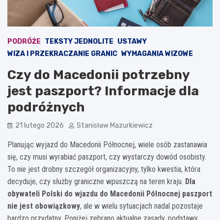
PODRÓŻE
TEKSTY JEDNOLITE
USTAWY
WIZA I PRZEKRACZANIE GRANIC
WYMAGANIA WIZOWE
Czy do Macedonii potrzebny
jest paszport? Informacje dla
podróżnych
21 lutego 2026
Stanisław Mazurkiewicz
Planując wyjazd do Macedonii Północnej, wiele osób zastanawia
się, czy musi wyrabiać paszport, czy wystarczy dowód osobisty.
To nie jest drobny szczegół organizacyjny, tylko kwestia, która
decyduje, czy służby graniczne wpuszczą na teren kraju.
Dla
obywateli Polski do wjazdu do Macedonii Północnej paszport
nie jest obowiązkowy
, ale w wielu sytuacjach nadal pozostaje
bardzo przydatny. Poniżej zebrano aktualne zasady, podstawy