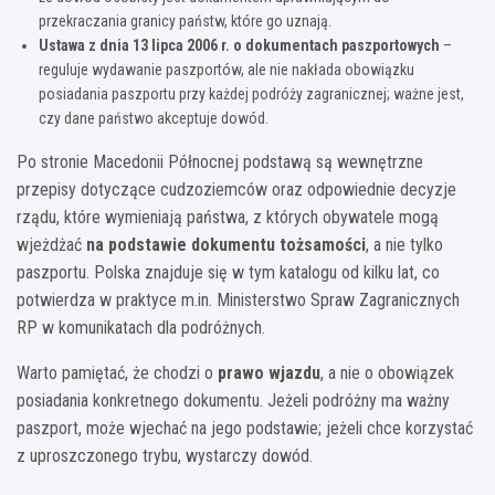
przekraczania granicy państw, które go uznają.
Ustawa z dnia 13 lipca 2006 r. o dokumentach paszportowych
–
reguluje wydawanie paszportów, ale nie nakłada obowiązku
posiadania paszportu przy każdej podróży zagranicznej; ważne jest,
czy dane państwo akceptuje dowód.
Po stronie Macedonii Północnej podstawą są wewnętrzne
przepisy dotyczące cudzoziemców oraz odpowiednie decyzje
rządu, które wymieniają państwa, z których obywatele mogą
wjeżdżać
na podstawie dokumentu tożsamości
, a nie tylko
paszportu. Polska znajduje się w tym katalogu od kilku lat, co
potwierdza w praktyce m.in. Ministerstwo Spraw Zagranicznych
RP w komunikatach dla podróżnych.
Warto pamiętać, że chodzi o
prawo wjazdu
, a nie o obowiązek
posiadania konkretnego dokumentu. Jeżeli podróżny ma ważny
paszport, może wjechać na jego podstawie; jeżeli chce korzystać
z uproszczonego trybu, wystarczy dowód.