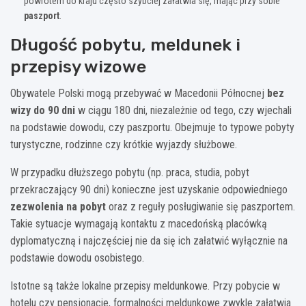
powrotem do kraju często szybciej załatwia się, mając przy sobie
paszport
.
Długość pobytu, meldunek i
przepisy wizowe
Obywatele Polski mogą przebywać w Macedonii Północnej
bez
wizy do 90 dni
w ciągu 180 dni, niezależnie od tego, czy wjechali
na podstawie dowodu, czy paszportu. Obejmuje to typowe pobyty
turystyczne, rodzinne czy krótkie wyjazdy służbowe.
W przypadku dłuższego pobytu (np. praca, studia, pobyt
przekraczający 90 dni) konieczne jest uzyskanie odpowiedniego
zezwolenia na pobyt
oraz z reguły posługiwanie się paszportem.
Takie sytuacje wymagają kontaktu z macedońską placówką
dyplomatyczną i najczęściej nie da się ich załatwić wyłącznie na
podstawie dowodu osobistego.
Istotne są także lokalne przepisy meldunkowe. Przy pobycie w
hotelu czy pensjonacie, formalności meldunkowe zwykle załatwia