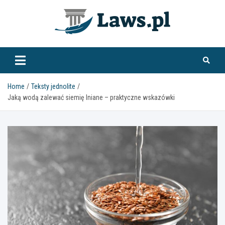
Skip
to
content
www.laws.pl
Home
Teksty jednolite
Jaką wodą zalewać siemię lniane – praktyczne wskazówki