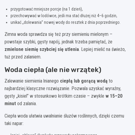
przygotować mniejsze porcje (na 1 dzień),
przechowywać w lodówce, jeśli ma stać dłużej niż 4–6 godzin,
unikać „dolewania” nowej wody do resztek z dnia poprzedniego.
Zimna woda sprawdza się też przy siemieniu mielonym –
powstaje szybki, gęsty napój, jednak trzeba pamiętać, że
zmielone siemię szybciej się utlenia
. Lepiej mielić na świeżo,
tuż przed zalaniem.
Woda ciepła (ale nie wrzątek)
Zalewanie siemienia lnianego
ciepłą lub gorącą wodą
to
najbardziej klasyczne rozwiązanie. Pozwala uzyskać wyraźny,
gęsty „kisiel” w stosunkowo krótkim czasie – zwykle
w 15–20
minut
od zalania.
Ciepła woda ułatwia uwalnianie śluzów roślinnych, dzięki czemu
taki napar: