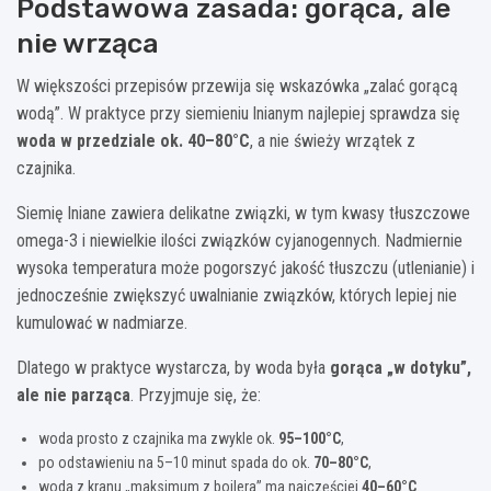
Podstawowa zasada: gorąca, ale
nie wrząca
W większości przepisów przewija się wskazówka „zalać gorącą
wodą”. W praktyce przy siemieniu lnianym najlepiej sprawdza się
woda w przedziale ok. 40–80°C
, a nie świeży wrzątek z
czajnika.
Siemię lniane zawiera delikatne związki, w tym kwasy tłuszczowe
omega-3 i niewielkie ilości związków cyjanogennych. Nadmiernie
wysoka temperatura może pogorszyć jakość tłuszczu (utlenianie) i
jednocześnie zwiększyć uwalnianie związków, których lepiej nie
kumulować w nadmiarze.
Dlatego w praktyce wystarcza, by woda była
gorąca „w dotyku”,
ale nie parząca
. Przyjmuje się, że:
woda prosto z czajnika ma zwykle ok.
95–100°C
,
po odstawieniu na 5–10 minut spada do ok.
70–80°C
,
woda z kranu „maksimum z bojlera” ma najczęściej
40–60°C
.