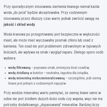
Przy sporadycznym stosowaniu siemienia lnianego niemal każda
woda „do picia” będzie akceptowalna. Przy codziennym
stosowaniu przez dłuższy czas warto jednak zwrócić uwagę na
jakość i skład wody
.
Woda kranowa po przegotowaniu jest bezpieczna w większości
miast, ale może mieć wyczuwalny posmak chloru lub osad z
kamienia. Ten osad nie jest problemem zdrowotnym w typowych
ilościach, ale wpływa na smak i wygląd naparu. Dlatego sporo osób
wybiera:
wodę filtrowaną
– poprawia smak, zmniejsza ilość osadów,
wodę źródlaną
w butelce – neutralna, łagodna dla żołądka,
wodę mineralną niskozmineralizowaną
– szczególnie, jeśli siemię
lniane jest jednym z codziennych napojów.
Przy wodzie mineralnej warto pamiętać, że siemię lniane samo w
sobie nie jest źródłem dużych ilości sodu czy wapnia, więc nie ma
potrzeby dodatkowego „dopasowania” minerałów. Bardziej liczy