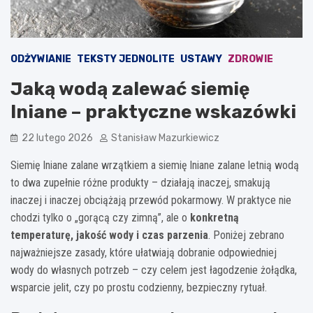
ODŻYWIANIE
TEKSTY JEDNOLITE
USTAWY
ZDROWIE
Jaką wodą zalewać siemię
lniane – praktyczne wskazówki
22 lutego 2026
Stanisław Mazurkiewicz
Siemię lniane zalane wrzątkiem a siemię lniane zalane letnią wodą
to dwa zupełnie różne produkty – działają inaczej, smakują
inaczej i inaczej obciążają przewód pokarmowy. W praktyce nie
chodzi tylko o „gorącą czy zimną”, ale o
konkretną
temperaturę, jakość wody i czas parzenia
. Poniżej zebrano
najważniejsze zasady, które ułatwiają dobranie odpowiedniej
wody do własnych potrzeb – czy celem jest łagodzenie żołądka,
wsparcie jelit, czy po prostu codzienny, bezpieczny rytuał.