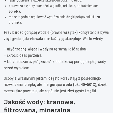
lepiej „oblewa” śluzówkę przewodu pokarmowego,
sprawdza się przy suchości w gardle, refluksie, podrażnieniach
żołądka,
może łagodnie regulować wypróżnienia dzięki połączeniu śluzu i
błonnika.
Przy bardzo gorącej wodzie (prawie wrzątek) konsystencja bywa
zbyt gęsta, galaretowata i nie każdy ją akceptuje. Warto wtedy:
– użyć
trochę więcej wody
na tę samą ilość nasion,
– skrócić czas parzenia,
– lub zmieszać część „kisielu” z dodatkową porcją ciepłej wody
przed wypiciem.
Osoby z wrażliwymi jelitami często korzystają z pośredniego
rozwiązania:
ciepła, ale nie gorąca woda (ok. 40–50°C)
, dzięki
czemu śluz powstaje, ale napój nie jest zbyt gęsty i ciężki.
Jakość wody: kranowa,
filtrowana, mineralna