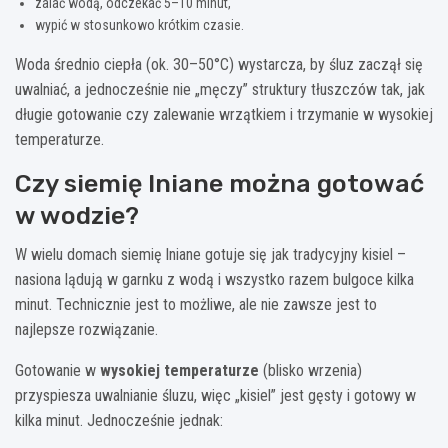
zalać wodą, odczekać 5–10 minut,
wypić w stosunkowo krótkim czasie.
Woda średnio ciepła (ok. 30–50°C) wystarcza, by śluz zaczął się
uwalniać, a jednocześnie nie „męczy” struktury tłuszczów tak, jak
długie gotowanie czy zalewanie wrzątkiem i trzymanie w wysokiej
temperaturze.
Czy siemię lniane można gotować
w wodzie?
W wielu domach siemię lniane gotuje się jak tradycyjny kisiel –
nasiona lądują w garnku z wodą i wszystko razem bulgoce kilka
minut. Technicznie jest to możliwe, ale nie zawsze jest to
najlepsze rozwiązanie.
Gotowanie w
wysokiej temperaturze
(blisko wrzenia)
przyspiesza uwalnianie śluzu, więc „kisiel” jest gęsty i gotowy w
kilka minut. Jednocześnie jednak: