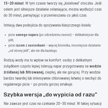
15–20 minut
. W tym czasie tworzy się „kisielowa” otoczka. Jeśli
celem jest silniejsze działanie osłaniające, można wydłużyć czas
do 30 minut, pamiętając o przemieszaniu co jakiś czas.
Istnieją dwa podejścia do spożywania klasycznego kisielu:
picie
samego naparu
(po odcedzeniu nasion) – delikatniejsze dla
jelit,
picie
razem z nasionkami
– więcej błonnika, mocniejsze działanie
„od strony jelit”, ale nie dla każdego.
Rodzaj wody ma tu wpływ na komfort: osoby z delikatnym
żołądkiem często lepiej tolerują napar przygotowany na
wodzie
źródlanej lub filtrowanej
, ciepłej, ale nie gorącej. Przy wodzie
bardzo twardej lub intensywnie chlorowanej łatwiej o niechęć do
regularnego picia – po prostu gorzej smakuje.
Szybka wersja „do wypicia od razu”
Nie zawsze jest czas na czekanie 20–30 minut. W takiej sytuacji