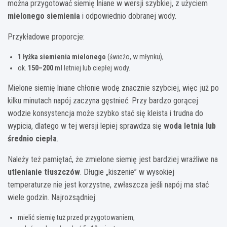
można przygotować siemię lniane w wersji szybkiej, z użyciem
mielonego siemienia
i odpowiednio dobranej wody.
Przykładowe proporcje:
1 łyżka siemienia mielonego
(świeżo, w młynku),
ok.
150–200 ml
letniej lub ciepłej wody.
Mielone siemię lniane chłonie wodę znacznie szybciej, więc już po
kilku minutach napój zaczyna gęstnieć. Przy bardzo gorącej
wodzie konsystencja może szybko stać się kleista i trudna do
wypicia, dlatego w tej wersji lepiej sprawdza się
woda letnia lub
średnio ciepła
.
Należy też pamiętać, że zmielone siemię jest bardziej wrażliwe na
utlenianie tłuszczów
. Długie „kiszenie” w wysokiej
temperaturze nie jest korzystne, zwłaszcza jeśli napój ma stać
wiele godzin. Najrozsądniej:
mielić siemię tuż przed przygotowaniem,