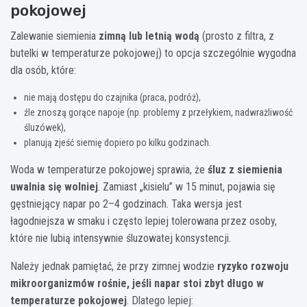
pokojowej
Zalewanie siemienia
zimną lub letnią wodą
(prosto z filtra, z
butelki w temperaturze pokojowej) to opcja szczególnie wygodna
dla osób, które:
nie mają dostępu do czajnika (praca, podróż),
źle znoszą gorące napoje (np. problemy z przełykiem, nadwrażliwość
śluzówek),
planują zjeść siemię dopiero po kilku godzinach.
Woda w temperaturze pokojowej sprawia, że
śluz z siemienia
uwalnia się wolniej
. Zamiast „kisielu” w 15 minut, pojawia się
gęstniejący napar po 2–4 godzinach. Taka wersja jest
łagodniejsza w smaku i często lepiej tolerowana przez osoby,
które nie lubią intensywnie śluzowatej konsystencji.
Należy jednak pamiętać, że przy zimnej wodzie
ryzyko rozwoju
mikroorganizmów rośnie, jeśli napar stoi zbyt długo w
temperaturze pokojowej
. Dlatego lepiej: