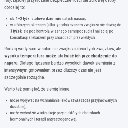
Najczęściej przytaczane bezpieczne ilości dla zdrowej osoby
dorosłej to:
ok.
1–2 łyżki stołowe dziennie
całych nasion,
w krótszych okresach (kilka tygodni) czasem zwiększa się dawkę do
3 łyżek
, ale pod kontrolą własnego samopoczucia i najlepiej po
konsultacji z lekarzem przy chorobach przewlekłych.
Rodzaj wody sam w sobie nie zwiększa ilości tych związków, ale
wysoka temperatura może ułatwiać ich przechodzenie do
naparu
. Dlatego łączenie bardzo wysokich dawek siemienia z
intensywnym gotowaniem przez dłuższy czas nie jest
szczególnie rozsądne.
Warto też pamiętać, że siemię lniane:
może wpływać na wchłanianie leków (zwłaszcza przyjmowanych
doustnie),
może wchodzić w interakcje przy niektórych chorobach
hormonalnych i terapii antyestrogenowej.