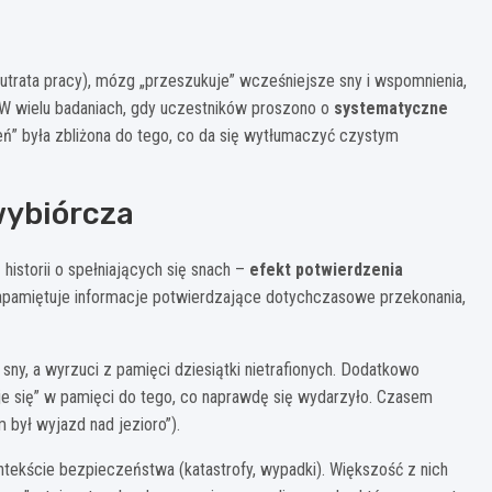
 utrata pracy), mózg „przeszukuje” wcześniejsze sny i wspomnienia,
”. W wielu badaniach, gdy uczestników proszono o
systematyczne
fień” była zbliżona do tego, co da się wytłumaczyć czystym
wybiórcza
historii o spełniających się snach –
efekt potwierdzenia
 zapamiętuje informacje potwierdzające dotychczasowe przekonania,
 sny, a wyrzuci z pamięci dziesiątki nietrafionych. Dodatkowo
uje się” w pamięci do tego, co naprawdę się wydarzyło. Czasem
 był wyjazd nad jezioro”).
ntekście bezpieczeństwa (katastrofy, wypadki). Większość z nich