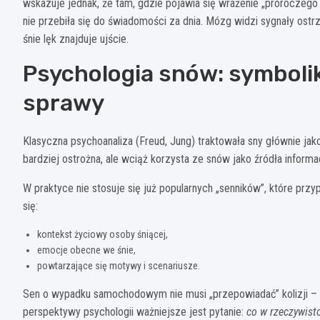
wskazuje jednak, że tam, gdzie pojawia się wrażenie „proroczego 
nie przebiła się do świadomości za dnia. Mózg widzi sygnały ost
śnie lęk znajduje ujście.
Psychologia snów: symbolika
sprawy
Klasyczna psychoanaliza (Freud, Jung) traktowała sny głównie ja
bardziej ostrożna, ale wciąż korzysta ze snów jako źródła informac
W praktyce nie stosuje się już popularnych „senników”, które prz
się:
kontekst życiowy osoby śniącej,
emocje obecne we śnie,
powtarzające się motywy i scenariusze.
Sen o wypadku samochodowym nie musi „przepowiadać” kolizji – cz
perspektywy psychologii ważniejsze jest pytanie:
co w rzeczywisto