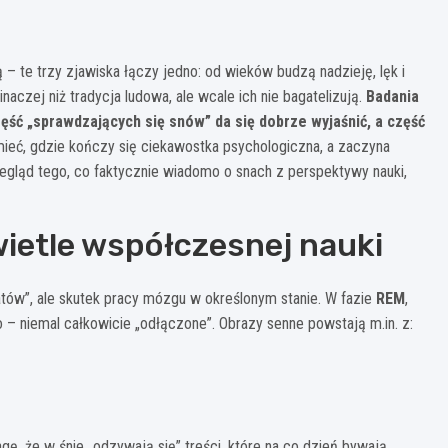
ją – te trzy zjawiska łączy jedno: od wieków budzą nadzieję, lęk i
naczej niż tradycja ludowa, ale wcale ich nie bagatelizują.
Badania
ęść „sprawdzających się snów” da się dobrze wyjaśnić, a część
mieć, gdzie kończy się ciekawostka psychologiczna, a zaczyna
egląd tego, co faktycznie wiadomo o snach z perspektywy nauki,
ietle współczesnej nauki
atów”, ale skutek pracy mózgu w określonym stanie. W fazie
REM
,
 – niemal całkowicie „odłączone”. Obrazy senne powstają m.in. z:
ę, że w śnie „odzywają się” treści, które na co dzień bywają