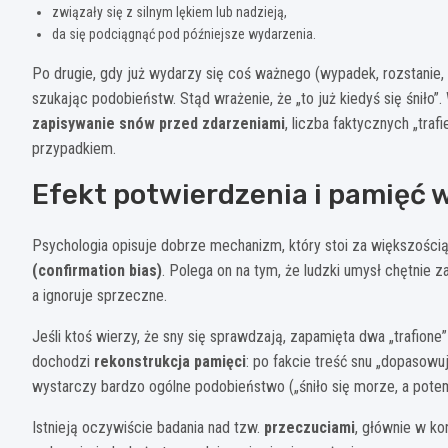
związały się z silnym lękiem lub nadzieją,
da się podciągnąć pod późniejsze wydarzenia.
Po drugie, gdy już wydarzy się coś ważnego (wypadek, rozstanie,
szukając podobieństw. Stąd wrażenie, że „to już kiedyś się śniło
zapisywanie snów przed zdarzeniami
, liczba faktycznych „tra
przypadkiem.
Efekt potwierdzenia i pamięć 
Psychologia opisuje dobrze mechanizm, który stoi za większością 
(confirmation bias)
. Polega on na tym, że ludzki umysł chętnie
a ignoruje sprzeczne.
Jeśli ktoś wierzy, że sny się sprawdzają, zapamięta dwa „trafione”
dochodzi
rekonstrukcja pamięci
: po fakcie treść snu „dopasow
wystarczy bardzo ogólne podobieństwo („śniło się morze, a potem
Istnieją oczywiście badania nad tzw.
przeczuciami
, głównie w ko