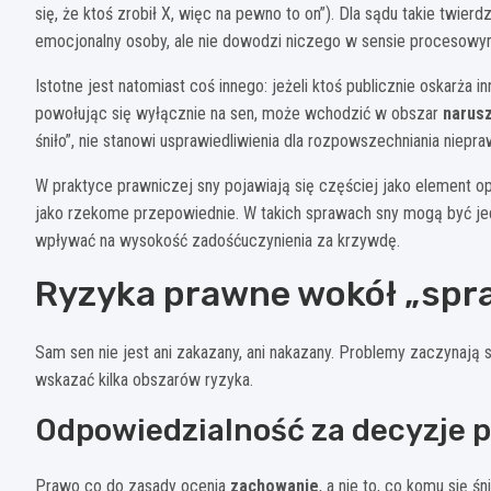
się, że ktoś zrobił X, więc na pewno to on”). Dla sądu takie twie
emocjonalny osoby, ale nie dowodzi niczego w sensie procesowy
Istotne jest natomiast coś innego: jeżeli ktoś publicznie oskarża
powołując się wyłącznie na sen, może wchodzić w obszar
narusz
śniło”, nie stanowi usprawiedliwienia dla rozpowszechniania niepr
W praktyce prawniczej sny pojawiają się częściej jako element o
jako rzekome przepowiednie. W takich sprawach sny mogą być j
wpływać na wysokość zadośćuczynienia za krzywdę.
Ryzyka prawne wokół „spr
Sam sen nie jest ani zakazany, ani nakazany. Problemy zaczynają s
wskazać kilka obszarów ryzyka.
Odpowiedzialność za decyzje 
Prawo co do zasady ocenia
zachowanie
, a nie to, co komu się śni