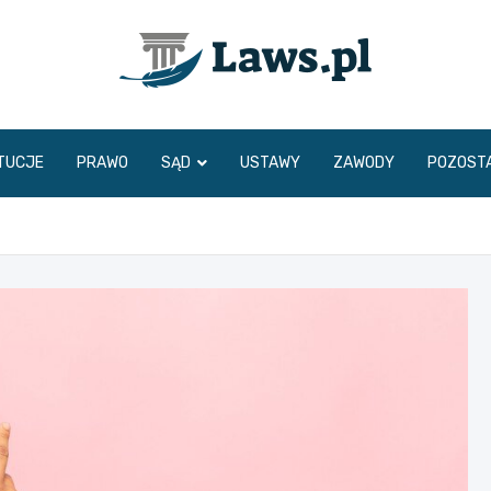
www.laws.pl
TUCJE
PRAWO
SĄD
USTAWY
ZAWODY
POZOST