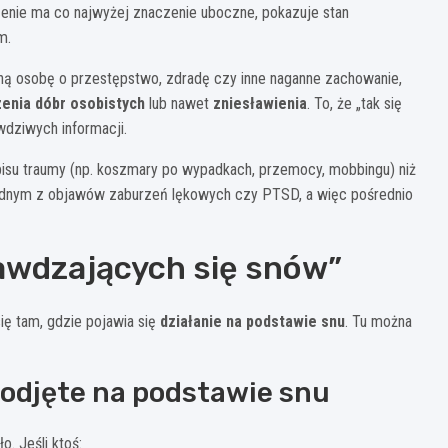
rdzenie ma co najwyżej znaczenie uboczne, pokazuje stan
m.
 inną osobę o przestępstwo, zdradę czy inne naganne zachowanie,
enia dóbr osobistych
lub nawet
zniesławienia
. To, że „tak się
awdziwych informacji.
pisu traumy (np. koszmary po wypadkach, przemocy, mobbingu) niż
ednym z objawów zaburzeń lękowych czy PTSD, a więc pośrednio
awdzających się snów”
ię tam, gdzie pojawia się
działanie na podstawie snu
. Tu można
podjęte na podstawie snu
ło. Jeśli ktoś: