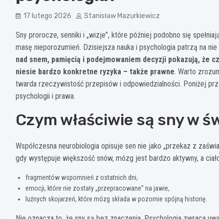
17 lutego 2026
Stanisław Mazurkiewicz
Sny prorocze, senniki i „wizje”, które później podobno się spełnia
masę nieporozumień. Dzisiejsza nauka i psychologia patrzą na nie i
nad snem, pamięcią i podejmowaniem decyzji pokazują, że cz
niesie bardzo konkretne ryzyka – także prawne
. Warto zrozu
twarda rzeczywistość przepisów i odpowiedzialności. Poniżej prz
psychologii i prawa.
Czym właściwie są sny w św
Współczesna neurobiologia opisuje sen nie jako „przekaz z zaświ
gdy występuje większość snów, mózg jest bardzo aktywny, a ciało
fragmentów wspomnień z ostatnich dni,
emocji, które nie zostały „przepracowane” na jawie,
luźnych skojarzeń, które mózg składa w pozornie spójną historię.
Nie oznacza to, że sny są bez znaczenia. Psychologia zwraca uwag