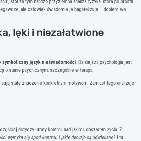
snu”, stoi za tym bardzo przyziemna analiza ryzyka, która po prostu
rzegawcze, ale człowiek świadomie je bagatelizuje – dopiero we
, lęki i niezałatwione
ko
symboliczny język nieświadomości
. Dzisiejsza psychologia jest
ji o stanie psychicznym, szczególnie w terapii.
ypisują stałe znaczenie konkretnym motywom. Zamiast tego analizuje
ęściej dotyczy utraty kontroli nad jakimś obszarem życia. Z
ści wymyka się spod kontroli i jakie decyzje są odwlekane?
I tu