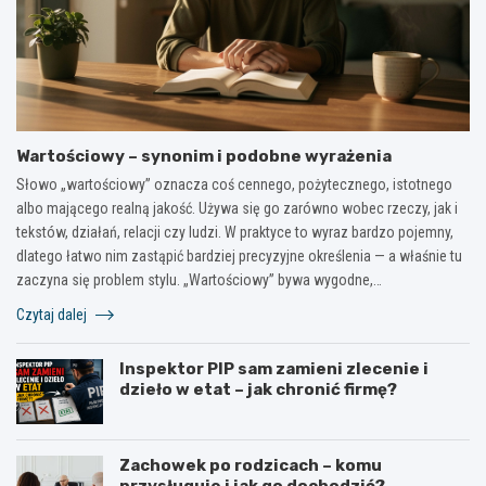
Wartościowy – synonim i podobne wyrażenia
Słowo „wartościowy” oznacza coś cennego, pożytecznego, istotnego
albo mającego realną jakość. Używa się go zarówno wobec rzeczy, jak i
tekstów, działań, relacji czy ludzi. W praktyce to wyraz bardzo pojemny,
dlatego łatwo nim zastąpić bardziej precyzyjne określenia — a właśnie tu
zaczyna się problem stylu. „Wartościowy” bywa wygodne,…
Czytaj dalej
Inspektor PIP sam zamieni zlecenie i
dzieło w etat – jak chronić firmę?
Zachowek po rodzicach – komu
przysługuje i jak go dochodzić?