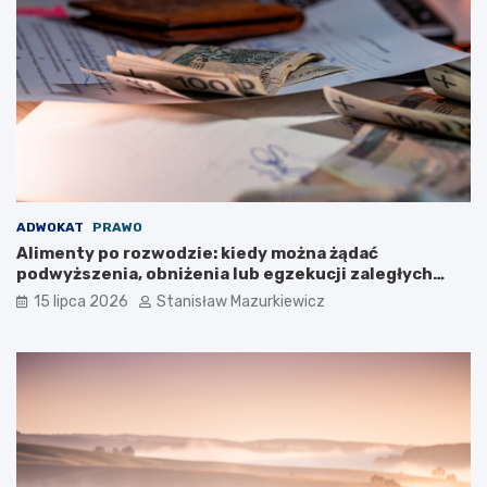
ADWOKAT
PRAWO
Alimenty po rozwodzie: kiedy można żądać
podwyższenia, obniżenia lub egzekucji zaległych
płatności?
15 lipca 2026
Stanisław Mazurkiewicz