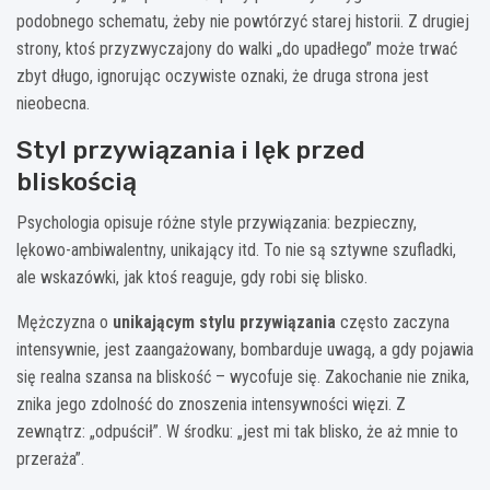
podobnego schematu, żeby nie powtórzyć starej historii. Z drugiej
strony, ktoś przyzwyczajony do walki „do upadłego” może trwać
zbyt długo, ignorując oczywiste oznaki, że druga strona jest
nieobecna.
Styl przywiązania i lęk przed
bliskością
Psychologia opisuje różne style przywiązania: bezpieczny,
lękowo-ambiwalentny, unikający itd. To nie są sztywne szufladki,
ale wskazówki, jak ktoś reaguje, gdy robi się blisko.
Mężczyzna o
unikającym stylu przywiązania
często zaczyna
intensywnie, jest zaangażowany, bombarduje uwagą, a gdy pojawia
się realna szansa na bliskość – wycofuje się. Zakochanie nie znika,
znika jego zdolność do znoszenia intensywności więzi. Z
zewnątrz: „odpuścił”. W środku: „jest mi tak blisko, że aż mnie to
przeraża”.