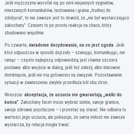
Jeśli mężczyzna wycofał się po serii niejasnych sygnałów,
mieszanych komunikatów, testowania i grania „trudnej do
zdobycia”, to nie zawsze jest to dowód, że „nie był wystarczająco
zakochany”. Czasem to po prostu reakcja na chaos, który
zbudowano wspólnie.
Po czwarte,
świadome decydowanie, na co jest zgoda
. Jeśli
ktoś odpuszcza w sposób dojrzały – szanując, komunikując, nie
raniąc – często najlepszą odpowiedzią jest równie szczera
postawa: albo wejście w dialog, jeśli też zależy, albo klarowne
domknięcie, jeśli nie ma gotowości na związek. Pozostawianie
sytuacji w zawieszeniu zwykle przedłuża ból obu stron.
Wreszcie:
akceptacja, że uczucia nie gwarantują „walki do
końca”
. Zakochany facet może wybrać siebie, swoje granice,
swoje zdrowie psychiczne – i przestać się starać. Nie odbiera to
wartości jego uczuciu, ale pokazuje, że sama miłość nie zawsze
wystarcza, by relacja mogła trwać.