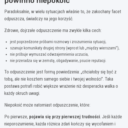
powinno niepokoić
Paradoksalnie, w wielu sytuacjach właśnie to, że zakochany facet
odpuszcza, świadczy na jego korzyść.
Zdrowe, dojrzałe odpuszczenie ma zwykle kilka cech:
jest poprzedzone próbami rozmowy i zrozumienia sytuacji,
szanuje komunikaty drugiej strony (wprost lub „między wierszami”),
nie próbuje wymuszać odwzajemnienia uczucia,
nie przeradza się w zemstę, obgadywanie, psucie reputacji.
To odpuszczenie jest formą powiedzenia: „chciałoby się być z
tobą, ale nie kosztem samego siebie i twojej wolności”. Taka
postawa potrafi robić większe wrażenie niż desperacka walka o
każdy okruch uwagi.
Niepokoić może natomiast odpuszczenie, które:
Po pierwsze,
pojawia się przy pierwszej trudności
. Jeśli każde
nieporozumienie, każda różnica zdań kończy się wycofaniem i