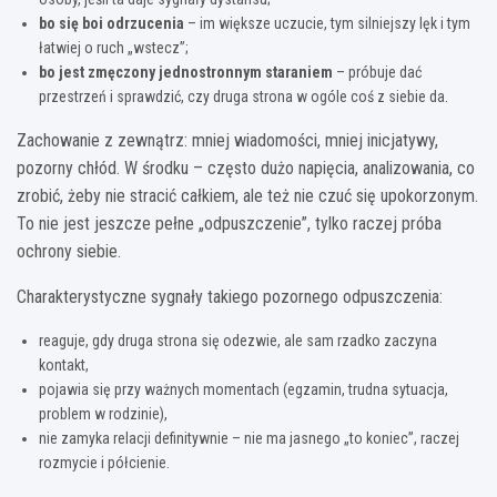
bo się boi odrzucenia
– im większe uczucie, tym silniejszy lęk i tym
łatwiej o ruch „wstecz”;
bo jest zmęczony jednostronnym staraniem
– próbuje dać
przestrzeń i sprawdzić, czy druga strona w ogóle coś z siebie da.
Zachowanie z zewnątrz: mniej wiadomości, mniej inicjatywy,
pozorny chłód. W środku – często dużo napięcia, analizowania, co
zrobić, żeby nie stracić całkiem, ale też nie czuć się upokorzonym.
To nie jest jeszcze pełne „odpuszczenie”, tylko raczej próba
ochrony siebie.
Charakterystyczne sygnały takiego pozornego odpuszczenia:
reaguje, gdy druga strona się odezwie, ale sam rzadko zaczyna
kontakt,
pojawia się przy ważnych momentach (egzamin, trudna sytuacja,
problem w rodzinie),
nie zamyka relacji definitywnie – nie ma jasnego „to koniec”, raczej
rozmycie i półcienie.