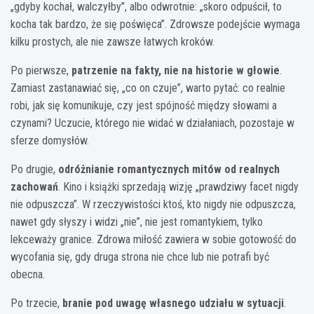
„gdyby kochał, walczyłby”, albo odwrotnie: „skoro odpuścił, to
kocha tak bardzo, że się poświęca”. Zdrowsze podejście wymaga
kilku prostych, ale nie zawsze łatwych kroków.
Po pierwsze,
patrzenie na fakty, nie na historie w głowie
.
Zamiast zastanawiać się, „co on czuje”, warto pytać: co realnie
robi, jak się komunikuje, czy jest spójność między słowami a
czynami? Uczucie, którego nie widać w działaniach, pozostaje w
sferze domysłów.
Po drugie,
odróżnianie romantycznych mitów od realnych
zachowań
. Kino i książki sprzedają wizję „prawdziwy facet nigdy
nie odpuszcza”. W rzeczywistości ktoś, kto nigdy nie odpuszcza,
nawet gdy słyszy i widzi „nie”, nie jest romantykiem, tylko
lekceważy granice. Zdrowa miłość zawiera w sobie gotowość do
wycofania się, gdy druga strona nie chce lub nie potrafi być
obecna.
Po trzecie,
branie pod uwagę własnego udziału w sytuacji
.