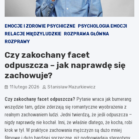
EMOCJE I ZDROWIE PSYCHICZNE
PSYCHOLOGIA EMOCJI
RELACJE MIĘDZYLUDZKIE
ROZPRAWA GŁÓWNA
ROZPRAWY
Czy zakochany facet
odpuszcza – jak naprawdę się
zachowuje?
11 lutego 2026
Stanisław Mazurkiewicz
Czy zakochany facet odpuszcza?
Pytanie wraca jak bumerang
wszędzie tam, gdzie zderzają się romantyczne wyobrażenia z
realnym zachowaniem ludzi. Jedni twierdzą, że jeśli odpuszcza –
nigdy naprawdę nie kochał. Inni, że właśnie dlatego, że kocha, robi
krok w tył. W praktyce zachowania mężczyzn są dużo mniej
filmowe i dużo bardziej sprzeczne, niż podpowiadają stereotypy.