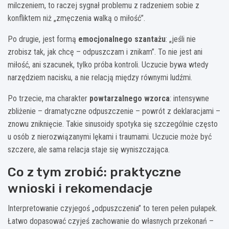
milczeniem, to raczej sygnał problemu z radzeniem sobie z
konfliktem niż „zmęczenia walką o miłość”.
Po drugie, jest formą
emocjonalnego szantażu
: „jeśli nie
zrobisz tak, jak chcę – odpuszczam i znikam”. To nie jest ani
miłość, ani szacunek, tylko próba kontroli. Uczucie bywa wtedy
narzędziem nacisku, a nie relacją między równymi ludźmi.
Po trzecie, ma charakter
powtarzalnego wzorca
: intensywne
zbliżenie – dramatyczne odpuszczenie – powrót z deklaracjami –
znowu zniknięcie. Takie sinusoidy spotyka się szczególnie często
u osób z nierozwiązanymi lękami i traumami. Uczucie może być
szczere, ale sama relacja staje się wyniszczająca.
Co z tym zrobić: praktyczne
wnioski i rekomendacje
Interpretowanie czyjegoś „odpuszczenia” to teren pełen pułapek.
Łatwo dopasować czyjeś zachowanie do własnych przekonań –