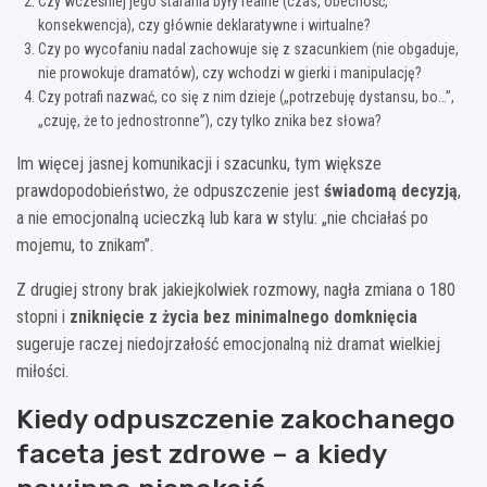
Czy wcześniej jego starania były realne (czas, obecność,
konsekwencja), czy głównie deklaratywne i wirtualne?
Czy po wycofaniu nadal zachowuje się z szacunkiem (nie obgaduje,
nie prowokuje dramatów), czy wchodzi w gierki i manipulację?
Czy potrafi nazwać, co się z nim dzieje („potrzebuję dystansu, bo…”,
„czuję, że to jednostronne”), czy tylko znika bez słowa?
Im więcej jasnej komunikacji i szacunku, tym większe
prawdopodobieństwo, że odpuszczenie jest
świadomą decyzją
,
a nie emocjonalną ucieczką lub kara w stylu: „nie chciałaś po
mojemu, to znikam”.
Z drugiej strony brak jakiejkolwiek rozmowy, nagła zmiana o 180
stopni i
zniknięcie z życia bez minimalnego domknięcia
sugeruje raczej niedojrzałość emocjonalną niż dramat wielkiej
miłości.
Kiedy odpuszczenie zakochanego
faceta jest zdrowe – a kiedy