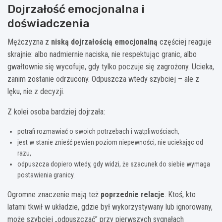
Dojrzałość emocjonalna i
doświadczenia
Mężczyzna z
niską dojrzałością emocjonalną
częściej reaguje
skrajnie: albo nadmiernie naciska, nie respektując granic, albo
gwałtownie się wycofuje, gdy tylko poczuje się zagrożony. Ucieka,
zanim zostanie odrzucony. Odpuszcza wtedy szybciej – ale z
lęku, nie z decyzji.
Z kolei osoba bardziej dojrzała:
potrafi rozmawiać o swoich potrzebach i wątpliwościach,
jest w stanie znieść pewien poziom niepewności, nie uciekając od
razu,
odpuszcza dopiero wtedy, gdy widzi, że szacunek do siebie wymaga
postawienia granicy.
Ogromne znaczenie mają też
poprzednie relacje
. Ktoś, kto
latami tkwił w układzie, gdzie był wykorzystywany lub ignorowany,
może szybciej „odpuszczać” przy pierwszych sygnałach