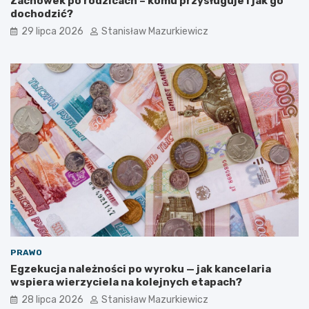
Zachowek po rodzicach – komu przysługuje i jak go
dochodzić?
29 lipca 2026
Stanisław Mazurkiewicz
PRAWO
Egzekucja należności po wyroku — jak kancelaria
wspiera wierzyciela na kolejnych etapach?
28 lipca 2026
Stanisław Mazurkiewicz