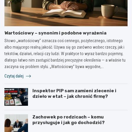
Wartościowy – synonim i podobne wyrażenia
Słowo „wartościowy” oznacza coś cennego, pożytecznego, istotnego
albo mającego realną jakość. Używa się go zarówno wobec rzeczy, jak i
tekstów, działań, relacji czy ludzi. W praktyce to wyraz bardzo pojemny,
dlatego łatwo nim zastąpić bardziej precyzyjne określenia — a właśnie tu
zaczyna się problem stylu. „Wartościowy” bywa wygodne,…
Czytaj dalej
Inspektor PIP sam zamieni zlecenie i
dzieło w etat – jak chronić firmę?
Zachowek po rodzicach – komu
przysługuje i jak go dochodzić?