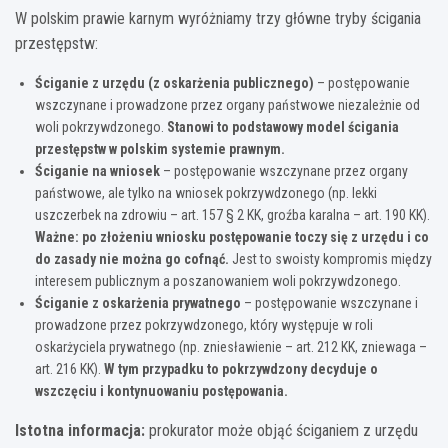
W polskim prawie karnym wyróżniamy trzy główne tryby ścigania
przestępstw:
Ściganie z urzędu (z oskarżenia publicznego)
– postępowanie
wszczynane i prowadzone przez organy państwowe niezależnie od
woli pokrzywdzonego.
Stanowi to podstawowy model ścigania
przestępstw w polskim systemie prawnym.
Ściganie na wniosek
– postępowanie wszczynane przez organy
państwowe, ale tylko na wniosek pokrzywdzonego (np. lekki
uszczerbek na zdrowiu – art. 157 § 2 KK, groźba karalna – art. 190 KK).
Ważne: po złożeniu wniosku postępowanie toczy się z urzędu i co
do zasady nie można go cofnąć.
Jest to swoisty kompromis między
interesem publicznym a poszanowaniem woli pokrzywdzonego.
Ściganie z oskarżenia prywatnego
– postępowanie wszczynane i
prowadzone przez pokrzywdzonego, który występuje w roli
oskarżyciela prywatnego (np. zniesławienie – art. 212 KK, zniewaga –
art. 216 KK).
W tym przypadku to pokrzywdzony decyduje o
wszczęciu i kontynuowaniu postępowania.
Istotna informacja:
prokurator może objąć ściganiem z urzędu